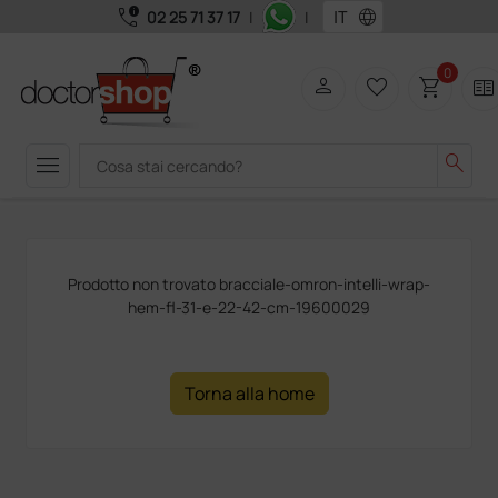
call_quality
language
02 25 71 37 17
|
|
0
person
favorite_border
shopping_cart
two_pager
menu
search
Prodotto non trovato bracciale-omron-intelli-wrap-
hem-fl-31-e-22-42-cm-19600029
Torna alla home