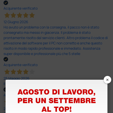
Acquirente verificato
12 Giugno 2026
Ho avuto un problema con la consegna, il pacco non è stato
consegnato ma messo in giacenza. Il problema è stato
prontamente risolto dal servizio clienti. Altro problema il codice di
attivazione del software per il PC non corretto e anche questo
risolto in modo rapido professionale e immediato. Assistenza
super disponibile e professionale più che 5 stelle
Acquirente verificato
×
25 Maggio 2026
Il servizio e’ risultato buono, anche i tempi di consegna
Acquirente verificato
25 Maggio 2026