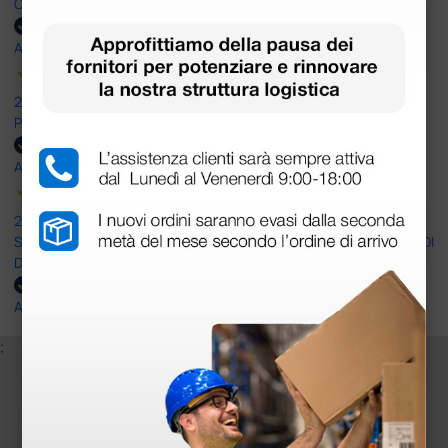
OTTIMO SITO E OTTIMO SERVIZIO
Acquirente verificato
25 Maggio 2026
Positiva esperienza di acquisto
Acquirente verificato
24 Maggio 2026
SONO UN CLIENTE SODDISFATTO E CHE APPREZZA LA SERIETA' DI
DOCTOR SHOP
Acquirente verificato
;
Iscriviti alla newsletter e ottieni il buono
sconto di benvenuto