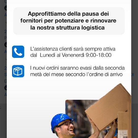
OTTIMO SITO E OTTIMO SERVIZIO
Acquirente verificato
25 Maggio 2026
Positiva esperienza di acquisto
Acquirente verificato
24 Maggio 2026
SONO UN CLIENTE SODDISFATTO E CHE APPREZZA LA SERIETA' DI
DOCTOR SHOP
Acquirente verificato
;
Iscriviti alla newsletter e ottieni il buono
sconto di benvenuto