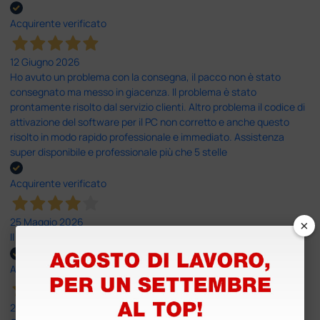
Acquirente verificato
12 Giugno 2026
Ho avuto un problema con la consegna, il pacco non è stato
consegnato ma messo in giacenza. Il problema è stato
prontamente risolto dal servizio clienti. Altro problema il codice di
attivazione del software per il PC non corretto e anche questo
risolto in modo rapido professionale e immediato. Assistenza
super disponibile e professionale più che 5 stelle
Acquirente verificato
×
25 Maggio 2026
Il servizio e’ risultato buono, anche i tempi di consegna
Acquirente verificato
25 Maggio 2026