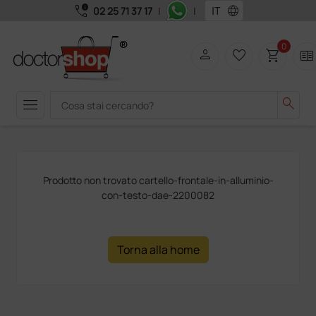
call_quality
language
02 25 71 37 17
|
|
0
person
favorite_border
shopping_cart
two_pager
menu
search
Prodotto non trovato cartello-frontale-in-alluminio-
con-testo-dae-2200082
Torna alla home