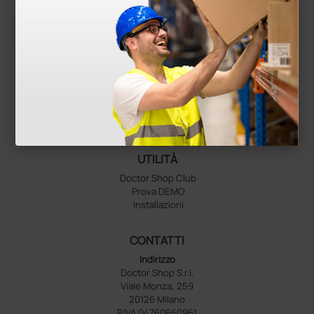
Privacy
Condizioni e termini di vendita
Cookies
Imposta Cookies
MY ACCOUNT
Ordini e fatture
Liste dei desideri
I miei dati
UTILITÀ
Doctor Shop Club
Prova DEMO
Installazioni
CONTATTI
Indirizzo
Doctor Shop S.r.l.
Viale Monza, 259
20126 Milano
P.IVA 04760660961