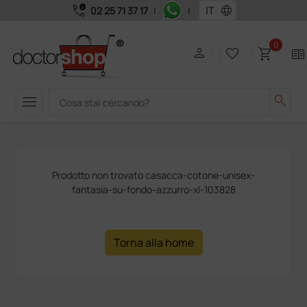
call_quality
language
02 25 71 37 17
|
|
0
person
favorite_border
shopping_cart
two_pager
menu
search
Prodotto non trovato casacca-cotone-unisex-
fantasia-su-fondo-azzurro-xl-103828
Torna alla home