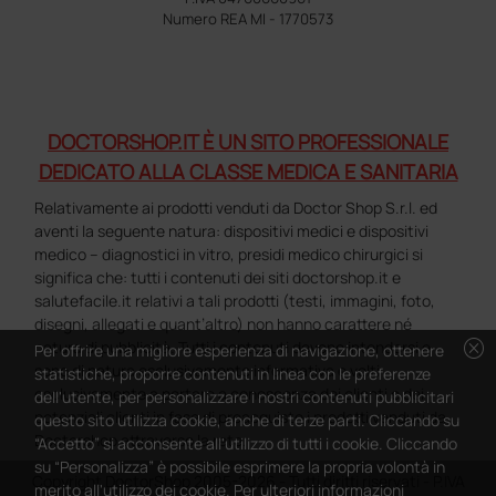
Numero REA MI - 1770573
DOCTORSHOP.IT È UN SITO PROFESSIONALE
DEDICATO ALLA CLASSE MEDICA E SANITARIA
Relativamente ai prodotti venduti da Doctor Shop S.r.l. ed
aventi la seguente natura: dispositivi medici e dispositivi
medico – diagnostici in vitro, presidi medico chirurgici si
significa che: tutti i contenuti dei siti doctorshop.it e
salutefacile.it relativi a tali prodotti (testi, immagini, foto,
disegni, allegati e quant’altro) non hanno carattere né
cancel
natura di pubblicità. Tutti i contenuti devono intendersi e
Per offrire una migliore esperienza di navigazione, ottenere
sono di natura esclusivamente informativa e volti
statistiche, proporre contenuti in linea con le preferenze
esclusivamente a portare a conoscenza dei clienti e dei
dell'utente, per personalizzare i nostri contenuti pubblicitari
potenziali clienti in fase di preacquisto i prodotti venduti da
questo sito utilizza cookie, anche di terze parti. Cliccando su
Doctorshop attraverso la rete.
“Accetto” si acconsente all'utilizzo di tutti i cookie. Cliccando
su “Personalizza” è possibile esprimere la propria volontà in
Copyright DoctorShop 2005-2026 - Tutti diritti riservati - P.IVA
merito all'utilizzo dei cookie. Per ulteriori informazioni