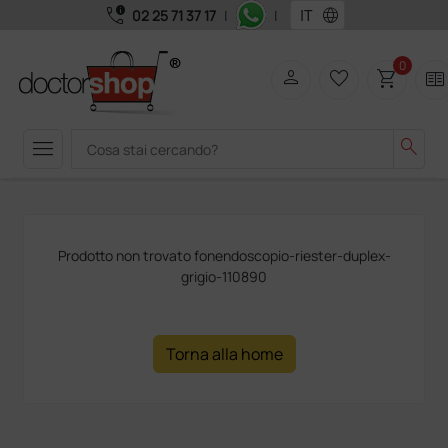
call_quality
language
02 25 71 37 17
|
|
0
person
favorite_border
shopping_cart
two_pager
menu
search
Prodotto non trovato fonendoscopio-riester-duplex-
grigio-110890
Torna alla home