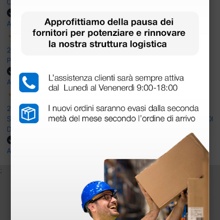
OTTIMO SITO E OTTIMO SERVIZIO
Acquirente verificato
25 Maggio 2026
Positiva esperienza di acquisto
Acquirente verificato
24 Maggio 2026
SONO UN CLIENTE SODDISFATTO E CHE APPREZZA LA SERIETA' DI
DOCTOR SHOP
Acquirente verificato
;
Iscriviti alla newsletter e ottieni il buono
sconto di benvenuto