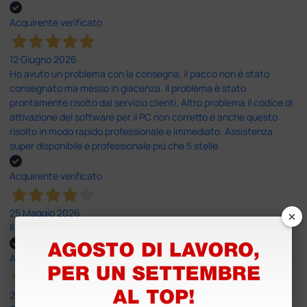
Acquirente verificato
12 Giugno 2026
Ho avuto un problema con la consegna, il pacco non è stato
consegnato ma messo in giacenza. Il problema è stato
prontamente risolto dal servizio clienti. Altro problema il codice di
attivazione del software per il PC non corretto e anche questo
risolto in modo rapido professionale e immediato. Assistenza
super disponibile e professionale più che 5 stelle
Acquirente verificato
×
25 Maggio 2026
Il servizio e’ risultato buono, anche i tempi di consegna
Acquirente verificato
25 Maggio 2026