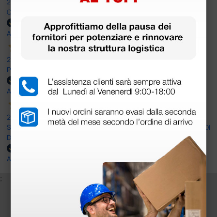
25 Maggio 2026
OTTIMO SITO E OTTIMO SERVIZIO
Acquirente verificato
25 Maggio 2026
Positiva esperienza di acquisto
Acquirente verificato
24 Maggio 2026
SONO UN CLIENTE SODDISFATTO E CHE APPREZZA LA SERIETA' DI
DOCTOR SHOP
Acquirente verificato
;
Iscriviti alla newsletter e ottieni il buono
sconto di benvenuto