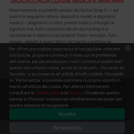
DEDICATO ALLA CLASSE MEDICA E SANITARIA
Relativamente ai prodotti venduti da Doctor Shop S.r.l. ed
aventi la seguente natura: dispositivi medici e dispositivi
medico – diagnostici in vitro, presidi medico chirurgici si
significa che: tutti i contenuti dei siti doctorshop.it e
salutefacile.it relativi a tali prodotti (testi, immagini, foto,
disegni, allegati e quant’altro) non hanno carattere né
cancel
natura di pubblicità. Tutti i contenuti devono intendersi e
Per offrire una migliore esperienza di navigazione, ottenere
sono di natura esclusivamente informativa e volti
statistiche, proporre contenuti in linea con le preferenze
esclusivamente a portare a conoscenza dei clienti e dei
dell'utente, per personalizzare i nostri contenuti pubblicitari
potenziali clienti in fase di preacquisto i prodotti venduti da
questo sito utilizza cookie, anche di terze parti. Cliccando su
Doctorshop attraverso la rete.
“Accetto” si acconsente all'utilizzo di tutti i cookie. Cliccando
su “Personalizza” è possibile esprimere la propria volontà in
Copyright DoctorShop 2005-2026 - Tutti diritti riservati - P.IVA
merito all'utilizzo dei cookie. Per ulteriori informazioni
04760660961
consultare la
Cookie policy
e la
Privacy
. Chiudendo questo
banner si rifiutano i cookies non strettamente necessari per
questa sessione di navigazione.
Accetta
0
This site is protected by reCAPTCHA and the Google
Privacy Policy
and
Personalizza
Terms of Service
apply.