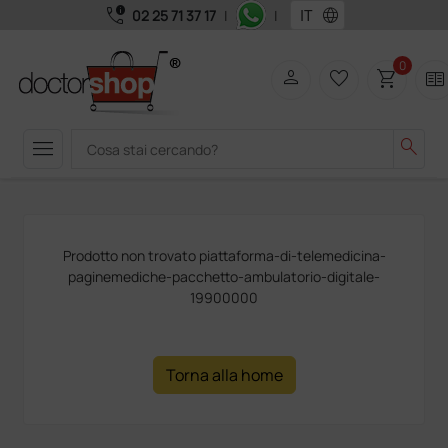
call_quality
language
02 25 71 37 17
|
|
0
person
favorite_border
shopping_cart
two_pager
menu
search
Prodotto non trovato piattaforma-di-telemedicina-
paginemediche-pacchetto-ambulatorio-digitale-
19900000
Torna alla home