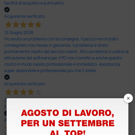
facilità di acquisto e puntualità
Acquirente verificato
12 Giugno 2026
Ho avuto un problema con la consegna, il pacco non è stato
consegnato ma messo in giacenza. Il problema è stato
prontamente risolto dal servizio clienti. Altro problema il codice di
attivazione del software per il PC non corretto e anche questo
risolto in modo rapido professionale e immediato. Assistenza
super disponibile e professionale più che 5 stelle
Acquirente verificato
×
25 Maggio 2026
Il servizio e’ risultato buono, anche i tempi di consegna
Acquirente verificato