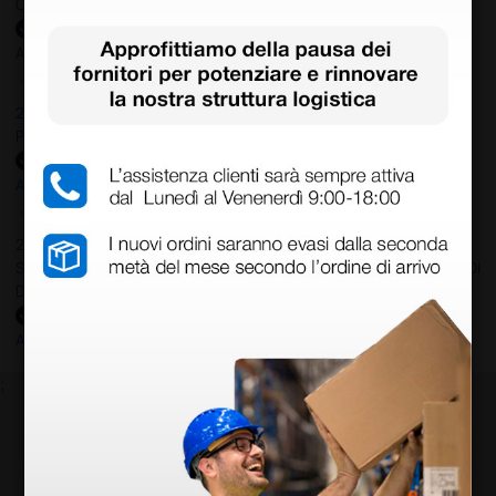
OTTIMO SITO E OTTIMO SERVIZIO
Acquirente verificato
25 Maggio 2026
Positiva esperienza di acquisto
Acquirente verificato
24 Maggio 2026
SONO UN CLIENTE SODDISFATTO E CHE APPREZZA LA SERIETA' DI
DOCTOR SHOP
Acquirente verificato
;
Iscriviti alla newsletter e ottieni il buono
sconto di benvenuto