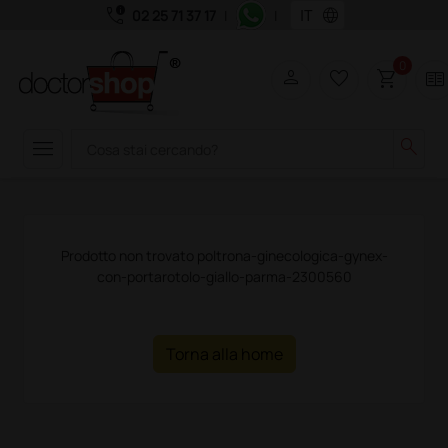
call_quality
language
02 25 71 37 17
|
|
0
person
favorite_border
shopping_cart
two_pager
menu
search
Prodotto non trovato poltrona-ginecologica-gynex-
con-portarotolo-giallo-parma-2300560
Torna alla home