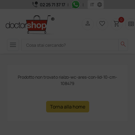
call_quality
language
02 25 71 37 17
|
|
0
person
favorite_border
shopping_cart
two_pager
menu
search
Prodotto non trovato rialzo-wc-ares-con-lid-10-cm-
108479
Torna alla home