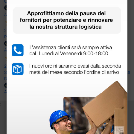
OTTIMO SITO E OTTIMO SERVIZIO
Acquirente verificato
25 Maggio 2026
Positiva esperienza di acquisto
Acquirente verificato
24 Maggio 2026
SONO UN CLIENTE SODDISFATTO E CHE APPREZZA LA SERIETA' DI
DOCTOR SHOP
Acquirente verificato
;
Iscriviti alla newsletter e ottieni il buono
sconto di benvenuto