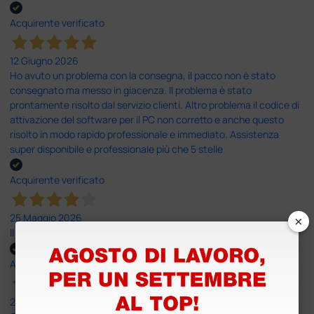
Acquirente verificato
12 Giugno 2026
Ho avuto un problema con la consegna, il pacco non è stato
consegnato ma messo in giacenza. Il problema è stato
prontamente risolto dal servizio clienti. Altro problema il codice di
attivazione del software per il PC non corretto e anche questo
risolto in modo rapido professionale e immediato. Assistenza
super disponibile e professionale più che 5 stelle
Acquirente verificato
×
25 Maggio 2026
Il servizio e’ risultato buono, anche i tempi di consegna
Acquirente verificato
25 Maggio 2026