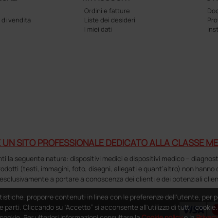
Ordini e fatture
Doc
 di vendita
Liste dei desideri
Pr
I miei dati
Ins
 UN SITO PROFESSIONALE DEDICATO ALLA CLASSE ME
la seguente natura: dispositivi medici e dispositivi medico – diagnostici i
 prodotti (testi, immagini, foto, disegni, allegati e quant’altro) non hann
esclusivamente a portare a conoscenza dei clienti e dei potenziali clien
tistiche, proporre contenuti in linea con le preferenze dell'utente, per p
e parti. Cliccando su “Accetto” si acconsente all'utilizzo di tutti i cooki
 - P.IVA 04760660961
i cookie. Per ulteriori informazioni consultare la
Cookie policy
e la
Privac