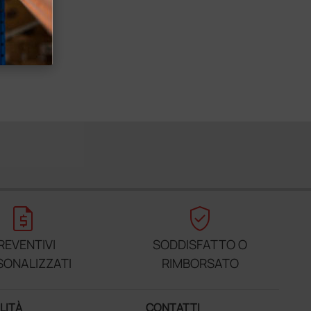
request_quote
verified_user
REVENTIVI
SODDISFATTO O
SONALIZZATI
RIMBORSATO
LITÀ
CONTATTI