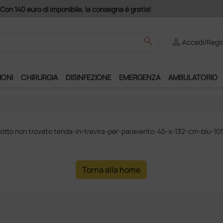
Con 140 euro di imponibile, la consegna è gratis!
search
person
Accedi/Regis
IONI
CHIRURGIA
DISINFEZIONE
EMERGENZA
AMBULATORIO
otto non trovato tenda-in-trevira-per-paravento-45-x-132-cm-blu-1
Torna alla home