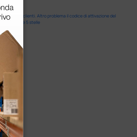
servizio clienti. Altro problema il codice di attivazione del
nale più che 5 stelle