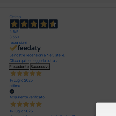
Ottimo
4,6
/5
8.330
recensioni
Le nostre recensioni a 4 e 5 stelle.
Clicca qui per leggerle tutte >
Precedente
Successivo
14 Luglio 2026
ottima
Acquirente verificato
14 Luglio 2026