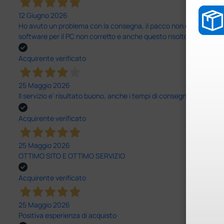
12 Giugno 2026
Ho avuto un problema con la consegna, il pacco non è stato conseg
software per il PC non corretto e anche questo risolto in modo ra
Acquirente verificato
25 Maggio 2026
Il servizio e’ risultato buono, anche i tempi di consegna
Acquirente verificato
25 Maggio 2026
OTTIMO SITO E OTTIMO SERVIZIO
Acquirente verificato
25 Maggio 2026
Positiva esperienza di acquisto