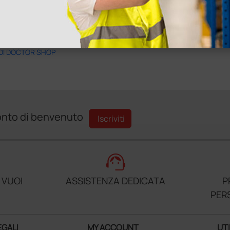
 DI DOCTOR SHOP
sconto di benvenuto
Iscriviti
support_agent
 VUOI
ASSISTENZA DEDICATA
P
PER
EGALI
MY ACCOUNT
UTI