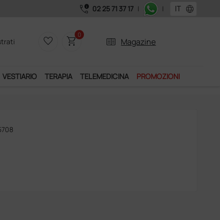
call_quality
language
02 25 71 37 17
|
|
Acquistand
0
favorite_border
shopping_cart
two_pager
Magazine
trati
VESTIARIO
TERAPIA
TELEMEDICINA
PROMOZIONI
05708