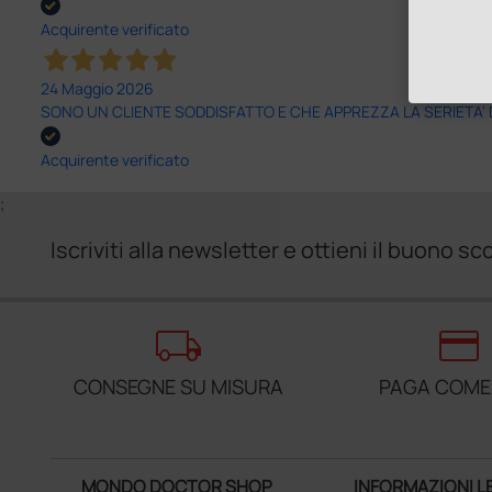
Acquirente verificato
24 Maggio 2026
SONO UN CLIENTE SODDISFATTO E CHE APPREZZA LA SERIETA'
Acquirente verificato
;
Iscriviti alla newsletter e ottieni il buono 
local_shipping
credit_card
CONSEGNE SU MISURA
PAGA COME
MONDO DOCTOR SHOP
INFORMAZIONI L