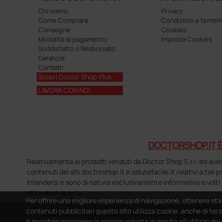
Chi siamo
Privacy
Come Comprare
Condizioni e termini
Consegne
Cookies
Modalità di pagamento
Imposta Cookies
Soddisfatto o Rimborsato
Garanzie
Contatti
Scopri Doctor Shop Plus
LAVORA CON NOI
DOCTORSHOP.IT È
Relativamente ai prodotti venduti da Doctor Shop S.r.l. ed aventi 
contenuti dei siti doctorshop.it e salutefacile.it relativi a tali
intendersi e sono di natura esclusivamente informativa e volti 
attraverso la rete.
Per offrire una migliore esperienza di navigazione, ottenere sta
contenuti pubblicitari questo sito utilizza cookie, anche di terz
Copyright DoctorShop 2005-2026 - Tutti diritti riservati
è possibile esprimere la propria volontà in merito all'utilizzo de