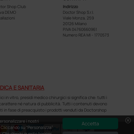
tor Shop Club
Indirizzo
ova DEMO
Doctor Shop S.r.l.
tallazioni
Viale Monza, 259
20126 Milano
P.IVA 04760660961
Numero REA MI - 1770573
DICA E SANITARIA
n vitro, presidi medico chirurgici si significa che: tutti i
o carattere né natura di pubblicità. Tutti i contenuti devono
ti in fase di preacquisto i prodotti venduti da Doctorshop
cancel
ersonalizzare i nostri
Accetta
e. Cliccando su “Personalizza”
y
. Chiudendo questo banner