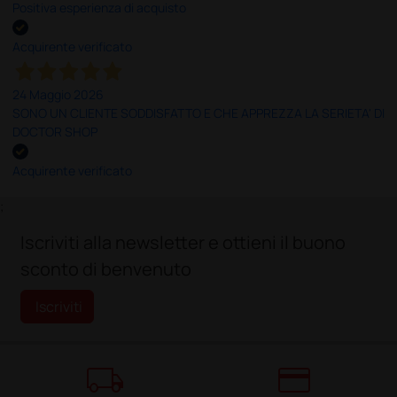
Positiva esperienza di acquisto
Acquirente verificato
24 Maggio 2026
SONO UN CLIENTE SODDISFATTO E CHE APPREZZA LA SERIETA' DI
DOCTOR SHOP
Acquirente verificato
;
Iscriviti alla newsletter e ottieni il buono
sconto di benvenuto
Iscriviti
local_shipping
credit_card