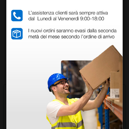
Lettino elettrico Gima - verde
730,00 €
1.000,00 €
(Prezzo i.e.)
1 pz.