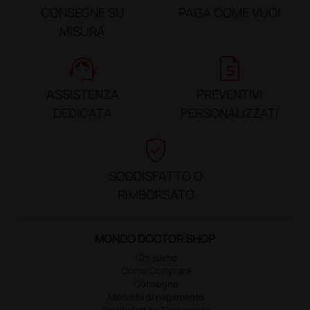
CONSEGNE SU
PAGA COME VUOI
MISURA
support_agent
request_quote
ASSISTENZA
PREVENTIVI
DEDICATA
PERSONALIZZATI
verified_user
SODDISFATTO O
RIMBORSATO
MONDO DOCTOR SHOP
Chi siamo
Come Comprare
Consegne
Modalità di pagamento
Soddisfatto o Rimborsato