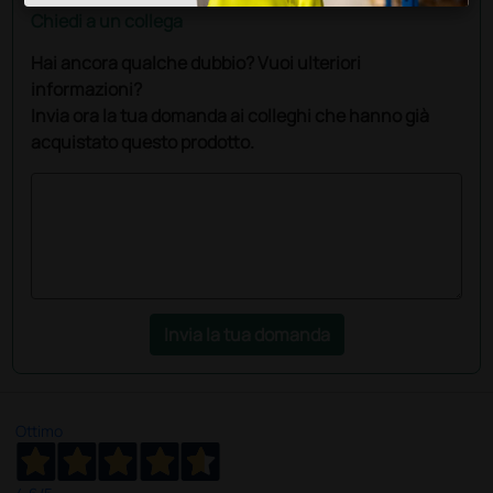
Chiedi a un collega
Hai ancora qualche dubbio? Vuoi ulteriori
informazioni?
Invia ora la tua domanda ai colleghi che hanno già
acquistato questo prodotto.
Invia la tua domanda
Ottimo