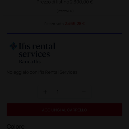
Prezzo di listino
2.300,00 €
(Prezzo i.e.)
2.469,28 €
Prezzo ivato
Noleggialo con
Ifis Rental Services
add
remove
AGGIUNGI AL CARRELLO
Colore