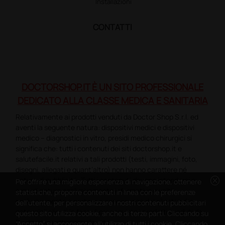
Installazioni
CONTATTI
DOCTORSHOP.IT È UN SITO PROFESSIONALE
DEDICATO ALLA CLASSE MEDICA E SANITARIA
Relativamente ai prodotti venduti da Doctor Shop S.r.l. ed
aventi la seguente natura: dispositivi medici e dispositivi
medico – diagnostici in vitro, presidi medico chirurgici si
significa che: tutti i contenuti dei siti doctorshop.it e
salutefacile.it relativi a tali prodotti (testi, immagini, foto,
disegni, allegati e quant’altro) non hanno carattere né
cancel
natura di pubblicità. Tutti i contenuti devono intendersi e
Per offrire una migliore esperienza di navigazione, ottenere
sono di natura esclusivamente informativa e volti
statistiche, proporre contenuti in linea con le preferenze
esclusivamente a portare a conoscenza dei clienti e dei
dell'utente, per personalizzare i nostri contenuti pubblicitari
potenziali clienti in fase di preacquisto i prodotti venduti da
questo sito utilizza cookie, anche di terze parti. Cliccando su
Doctorshop attraverso la rete.
“Accetto” si acconsente all'utilizzo di tutti i cookie. Cliccando