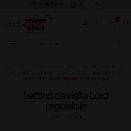
call_quality
language
02 25 71 37 17
|
|
0
person
favorite_border
shopping_cart
two_pager
menu
search
home
Home
Ambulatorio
Lettini - Poltrone - Predellini
Lettini Elettrici E Idraulici
Lettini Elettrici A Due Sezioni
Lettino Da Visita Lord Regolabile - Verde Acqua
Lettino da visita Lord
regolabile
verde acqua