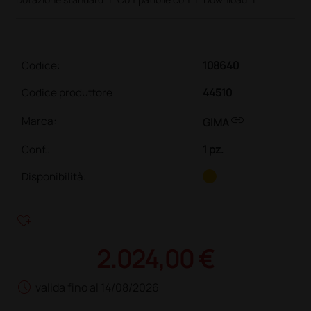
Codice:
108640
Codice produttore
44510
link
Marca:
GIMA
Conf.
:
1 pz.
Disponibilità:
heart_plus
2.024,00 €
schedule
valida fino al 14/08/2026