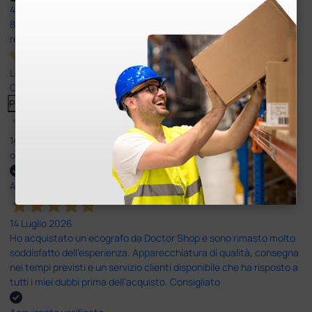
4,6
/5
8.330
recensioni
Le nostre recensioni a 4 e 5 stelle.
Clicca qui per leggerle tutte >
Precedente
Successivo
14 Luglio 2026
ottima
Acquirente verificato
14 Luglio 2026
Ho acquistato un ecografo da Doctor Shop e sono rimasto molto
soddisfatto dell'esperienza. Apparecchiatura di qualità, consegna
nei tempi previsti e un servizio clienti disponibile che ha risposto a
tutti i miei dubbi prima dell'acquisto. Consigliato