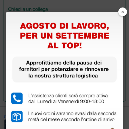
Chiedi a un collega
×
Hai ancora qualche dubbio? Vuoi ulteriori
informazioni?
Invia ora la tua domanda ai colleghi che hanno già
acquistato questo prodotto.
Invia la tua domanda
Ottimo