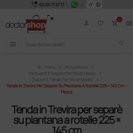
call_quality
language
02 25 71 37 17
|
|
0
person
favorite_border
shopping_cart
two_pager
menu
search
home
Home
Ambulatorio
Paraventi E Separè Per Studi Medici
Separè E Tende Per Studi Medici
Tenda In Trevira Per Separè Su Piantana A Rotelle 225 × 145 Cm -
Pesca
Tenda in Trevira per separè
su piantana a rotelle 225 ×
145 cm