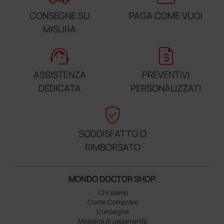
CONSEGNE SU
PAGA COME VUOI
MISURA
support_agent
request_quote
ASSISTENZA
PREVENTIVI
DEDICATA
PERSONALIZZATI
verified_user
SODDISFATTO O
RIMBORSATO
MONDO DOCTOR SHOP
Chi siamo
Come Comprare
Consegne
Modalità di pagamento