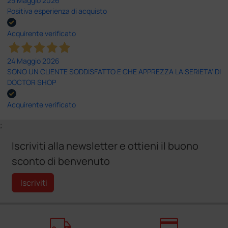
25 Maggio 2026
Positiva esperienza di acquisto
Acquirente verificato
24 Maggio 2026
SONO UN CLIENTE SODDISFATTO E CHE APPREZZA LA SERIETA' DI
DOCTOR SHOP
Acquirente verificato
;
Iscriviti alla newsletter e ottieni il buono
sconto di benvenuto
Iscriviti
local_shipping
credit_card