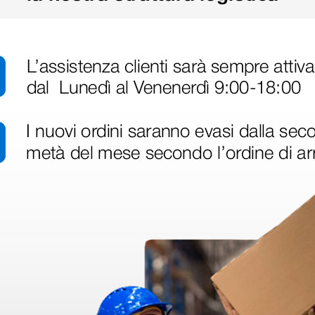
Informazioni tecniche
Altezza regolabile tra 53 e 
fessionale interamente costruito
Diametro seduta: 39 cm
ambienti clinici, ambulatoriali,
Portata massima: 150 kg
e resistenza alla pulizia frequente.
Made in Italy
he consente di passare