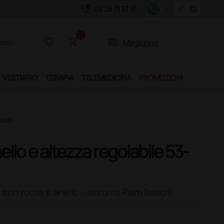
call_quality
language
02 25 71 37 17
|
|
Acquistando il serv
0
favorite_border
shopping_cart
two_pager
Magazine
trati
VESTIARIO
TERAPIA
TELEMEDICINA
PROMOZIONI
each
llo e altezza regolabile 53-
e con ruote e anello - azzurro Palm Beach