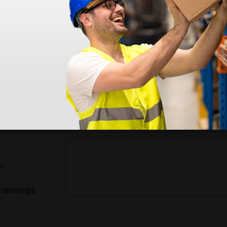
e ruote sono gommate, pivotanti
o. Lo schienale è girevole a 180° e
posturali dell'operatore.
tex. La costruzione in acciaio inox
 adatto ad ambienti dove sono
ri
 hanno già