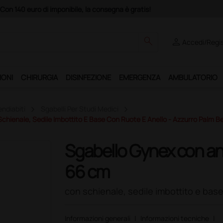
uro di imponibile, la consegna è gratis!
search
person
Accedi/Regis
IONI
CHIRURGIA
DISINFEZIONE
EMERGENZA
AMBULATORIO
endiabiti
Sgabelli Per Studi Medici
chienale, Sedile Imbottito E Base Con Ruote E Anello - Azzurro Palm B
Sgabello Gynex con ane
66 cm
con schienale, sedile imbottito e bas
Informazioni generali
|
Informazioni tecniche
|