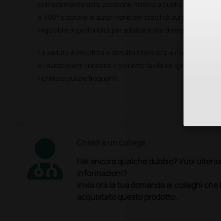
comodamente dalla posizione minima a quella massima. L
a 360° e dotate di auto‑freno per stabilità durante l'utilizz
regolabile in profondità per adattarsi alle diverse esigenze 
La seduta è imbottita a densità bilanciata e rivestita in Pel
e i rivestimenti rendono il prodotto facile da igienizzare e
richieste pulizie frequenti.
Chiedi a un collega
Hai ancora qualche dubbio? Vuoi ulterio
informazioni?
Invia ora la tua domanda ai colleghi che
acquistato questo prodotto.