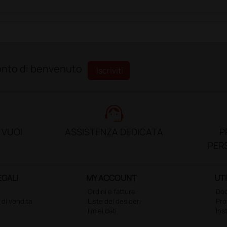
sconto di benvenuto
Iscriviti
support_agent
 VUOI
ASSISTENZA DEDICATA
P
PER
EGALI
MY ACCOUNT
UTI
Ordini e fatture
Doc
 di vendita
Liste dei desideri
Pr
I miei dati
Ins