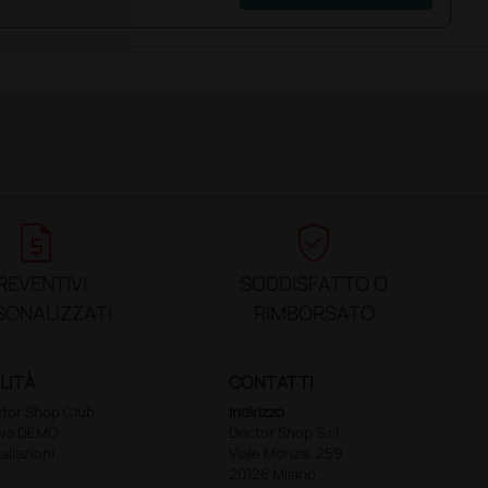
request_quote
verified_user
REVENTIVI
SODDISFATTO O
SONALIZZATI
RIMBORSATO
LITÀ
CONTATTI
tor Shop Club
Indirizzo
ova DEMO
Doctor Shop S.r.l.
tallazioni
Viale Monza, 259
20126 Milano