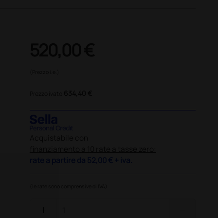
520,00 €
(Prezzo i.e.)
634,40 €
Prezzo ivato
Acquistabile con
finanziamento a 10 rate a tasse zero:
rate a partire da
52,00 €
+ iva.
(le rate sono comprensive di IVA)
add
remove