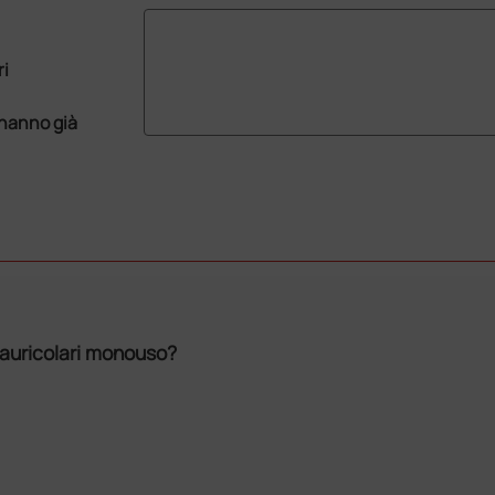
ri
 hanno già
m auricolari monouso?