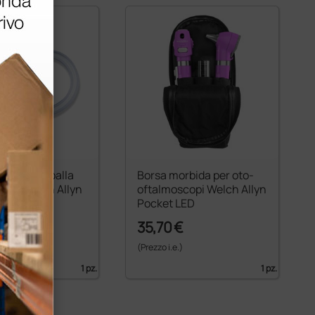
tore monopalla
Borsa morbida per oto-
copi Welch Allyn
oftalmoscopi Welch Allyn
onnettore
Pocket LED
35,70 €
)
(Prezzo i.e.)
1 pz.
1 pz.