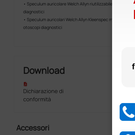
• Speculum auricolare Welch Allyn riutilizzabile mis. 2 pe
diagnostici
• Speculum auricolari Welch Allyn Kleenspec monouso da
otoscopi diagnostici
Download
Dichiarazione di
conformità
Accessori