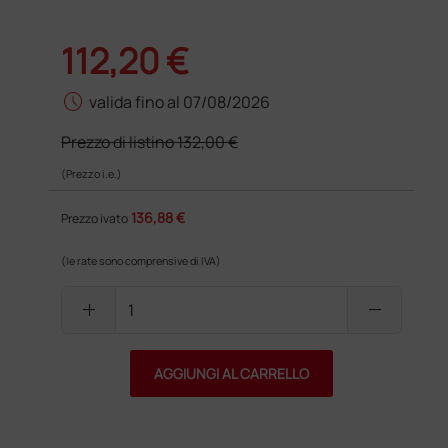
112,20 €
schedule
valida fino al 07/08/2026
Prezzo di listino
132,00 €
(Prezzo i.e.)
136,88 €
Prezzo ivato
(le rate sono comprensive di IVA)
add
remove
AGGIUNGI AL CARRELLO