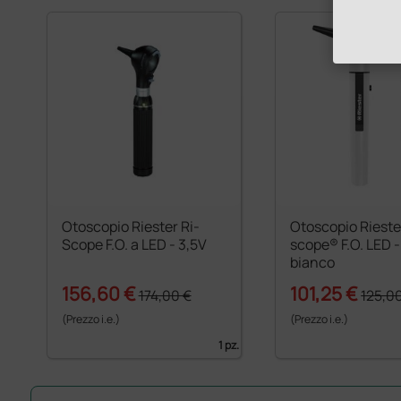
Otoscopio Riester Ri-
Otoscopio Rieste
Scope F.O. a LED - 3,5V
scope® F.O. LED - 3,7 V -
bianco
156,60 €
101,25 €
174,00 €
125,0
(Prezzo i.e.)
(Prezzo i.e.)
1 pz.