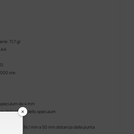
rie: 71,7 gr
o AA
ED
.000 ore
n speculum da 4 mm
×
 mm dalla punta dello speculum
buzione a FO: 34,1 mm a 50 mm distanza dalla punta