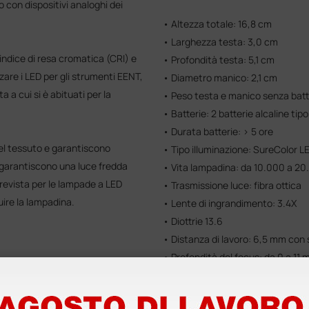
 con dispositivi analoghi dei
• Altezza totale: 16,8 cm
• Larghezza testa: 3,0 cm
indice di resa cromatica (CRI) e
• Profondità testa: 5,1 cm
zzare i LED per gli strumenti EENT,
• Diametro manico: 2,1 cm
 a cui si è abituati per la
• Peso testa e manico senza batte
• Batterie: 2 batterie alcaline tip
• Durata batterie: > 5 ore
del tessuto e garantiscono
• Tipo illuminazione: SureColor L
e garantiscono una luce fredda
• Vita lampadina: da 10.000 a 20
prevista per le lampade a LED
• Trasmissione luce: fibra ottica
uire la lampadina.
• Lente di ingrandimento: 3.4X
• Diottrie 13.6
• Distanza di lavoro: 6,5 mm co
• Profondità del focus: da 0 a 11
• Lunghezza focale: 73,45 mm
 LED
• Campo di Illuminazione / Distri
onnettore