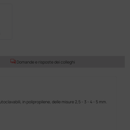
forum
Domande e risposte dei colleghi
oclavabili, in polipropilene, delle misure 2,5 - 3 - 4 - 5 mm.