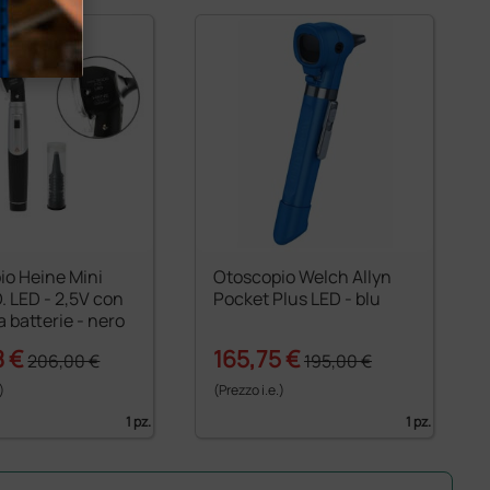
io Heine Mini
Otoscopio Welch Allyn
. LED - 2,5V con
Pocket Plus LED - blu
 batterie - nero
8 €
165,75 €
206,00 €
195,00 €
)
(Prezzo i.e.)
1 pz.
1 pz.