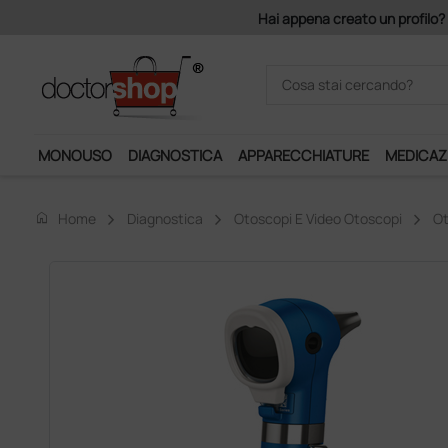
a creato un profilo? Con 140 euro di imponibile, la consegna è gratis!
MONOUSO
DIAGNOSTICA
APPARECCHIATURE
MEDICAZ
home
Home
Diagnostica
Otoscopi E Video Otoscopi
Ot