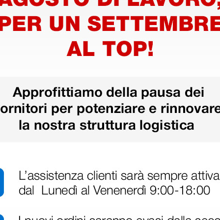
• Flusso totale a FO: 2,9 lumen
r otoscopio Macroview e otoscopi
• Intensità FO: 1240 lux con spe
• Porta per test pneumatico: si
 2,75 mm per MacroView e