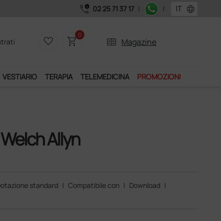
call_quality
language
02 25 71 37 17
|
|
Acquistando il servizio "Ds Club", un anno di spedizioni a 39,
0
favorite_border
shopping_cart
two_pager
Magazine
trati
VESTIARIO
TERAPIA
TELEMEDICINA
PROMOZIONI
Welch Allyn
otazione standard
|
Compatibile con
|
Download
|