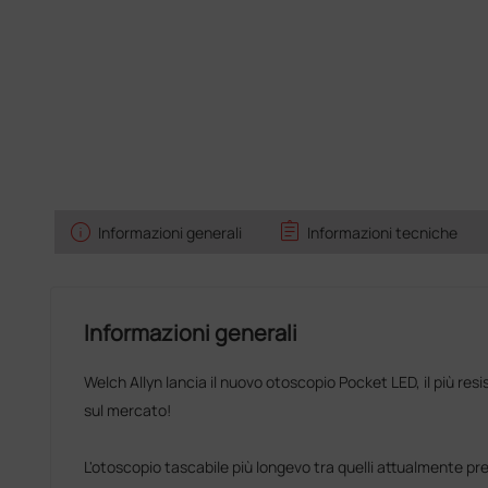
info
assignment
Informazioni generali
Informazioni tecniche
Informazioni generali
Welch Allyn lancia il nuovo otoscopio Pocket LED, il più res
sul mercato!
L'otoscopio tascabile più longevo tra quelli attualmente pr