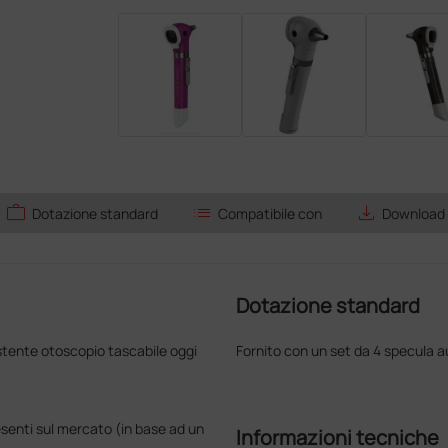
work
list
save_alt
Dotazione standard
Compatibile con
Download
Dotazione standard
istente otoscopio tascabile oggi
Fornito con un set da 4 specula aut
esenti sul mercato (in base ad un
Informazioni tecniche