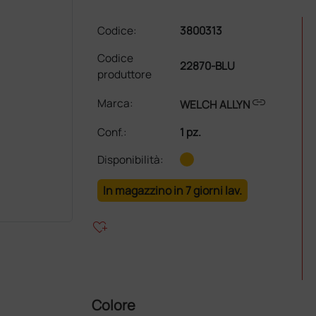
Codice:
3800313
Codice
22870-BLU
produttore
link
Marca:
WELCH ALLYN
Conf.
:
1 pz.
Disponibilità:
In magazzino in 7 giorni lav.
heart_plus
Colore