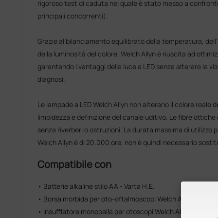
rigoroso test di caduta nel quale è stato messo a confronto
principali concorrenti).
Grazie al bilanciamento equilibrato della temperatura, dell'
della luminosità del colore, Welch Allyn è riuscita ad ottimi
garantendo i vantaggi della luce a LED senza alterare la vista
diagnosi.
Le lampade a LED Welch Allyn non alterano il colore reale 
limpidezza e definizione del canale uditivo. Le fibre ottich
senza riverberi o ostruzioni. La durata massima di utilizzo 
Welch Allyn è di 20.000 ore, non è quindi necessario sostit
Compatibile con
• Batterie alkaline stilo AA - Varta H.E.
• Borsa morbida per oto-oftalmoscopi Welch Allyn Pocket
• Insufflatore monopalla per otoscopi Welch Allyn - con c