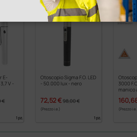
r E-
Otoscopio Sigma F.O. LED
Otoscop
- 50.000 lux - nero
3000 F.O
manico a
72,52 €
160,6
0 €
98,00 €
(Prezzo i.e.)
(Prezzo i.e.
1 pz.
1 pz.