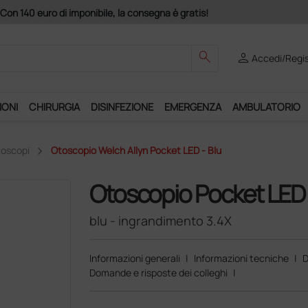
search
person
Accedi/Regis
IONI
CHIRURGIA
DISINFEZIONE
EMERGENZA
AMBULATORIO
oscopi
Otoscopio Welch Allyn Pocket LED - Blu
Otoscopio Pocket LED 
blu - ingrandimento 3.4X
Informazioni generali
|
Informazioni tecniche
|
D
Domande e risposte dei colleghi
|