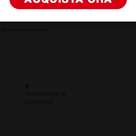
re - grigio
'igiene dello stetoscopio
Dichiarazione di
conformità