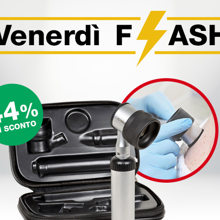
Dotazione standard
Olivette di ricambio
Anello in neoprene
l'auscultazione clinica, progettato
one a doppia testa con doppia
are differenti gamme di
Informazioni tecniche
Generali
l'auscultazione.
Lunghezza dello stetoscopi
Peso totale: 150 gr
Prestazione acustica: 7
Testina
transizione tra toni acuti e
Forma: doppia, adulto e pedi
per l'utilizzo pediatrico o con
Materiale: acciaio inossidabi
vendo la membrana, per una più
Tipo diaframma: fluttuante,
Dimensioni diaframma: adult
con tenuta acustica migliorata e