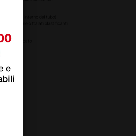
co unico all’interno del tubo)
omma naturale o ftalati plastificanti
uminio anodizzato