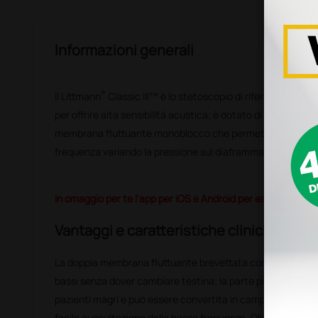
Informazioni generali
®
Il Littmann
Classic III™ è lo stetoscopio di riferimento per 
per offrire alta sensibilità acustica; è dotato di un padigli
membrana fluttuante monoblocco che permette di auscult
frequenza variando la pressione sul diaframma.
In omaggio per te l'app per iOS e Android per esercitarti al
Vantaggi e caratteristiche cliniche
La doppia membrana fluttuante brevettata consente rapida 
bassi senza dover cambiare testina; la parte piccola è utile 
pazienti magri e può essere convertita in campana, rimuo
facile auscultazione delle basse frequenze. Olive morbide 