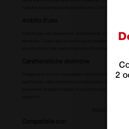
tubi di nuova generazione garantiscono comfort e durata.
Ambito d'uso
Indicato per uso ospedaliero, ambulatoriale, pronto soccor
domiciliari. Grazie alla versatilità adulto/pediatrica è adatto
studi pediatrici per esami diagnostici di routine e monitora
Caratteristiche distintive
Padiglione in acciaio inossidabile, membrana monoblocco f
sanificabile, tubo resistente a oli della pelle e all'alcol e g
peculiarità rendono il Classic III una scelta bilanciata tra
operativa.
Mostra altro
Compatibile con