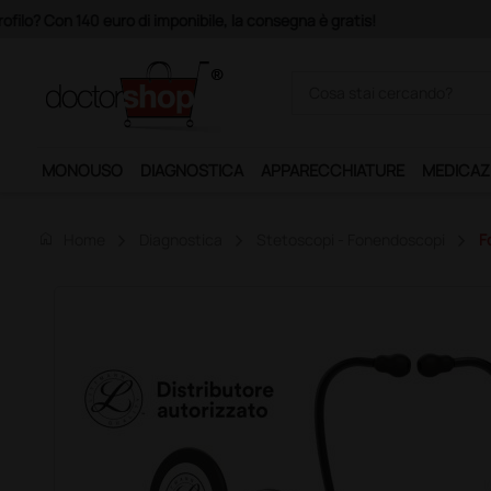
Acquistando il servizio "Ds 
MONOUSO
DIAGNOSTICA
APPARECCHIATURE
MEDICAZ
home
Home
Diagnostica
Stetoscopi - Fonendoscopi
F