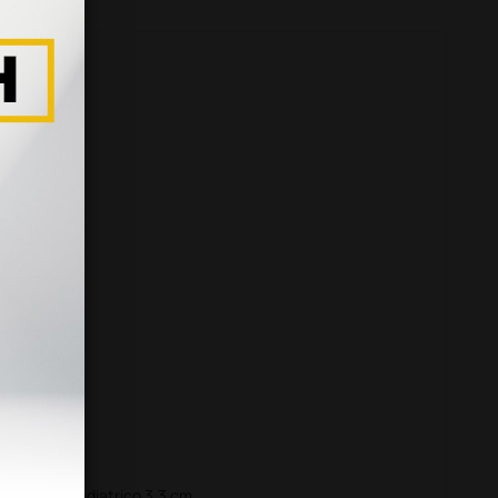
o: 69 cm
atrico
le
 unico
o 4.3 cm, pediatrico 3.3 cm