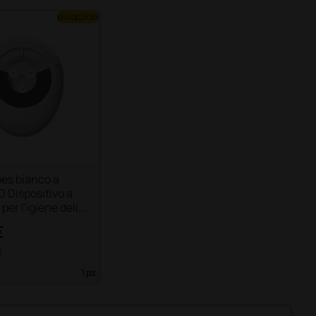
più opzioni
es bianco a
ED Dispositivo a
per l'igiene dello
opio
€
)
1 pz.