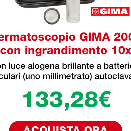
Tubo
Forma: singolo (canale acusti
Materiale: senza lattice di g
Biauricolare
so, medicina generale e visite
Materiale: lega spaziale/all
 a reparti medici, infermieristici e
ggio.
acilmente rimovibile e
aranzia estesa di 5 anni. Queste
 prestazioni acustiche e robustezza