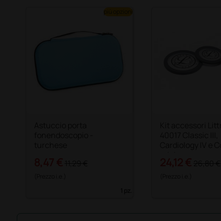
più opzioni
Astuccio porta
Kit accessori Li
fonendoscopio -
40017 Classic III,
turchese
Cardiology IV e C
grigio
8,47 €
24,12 €
11,29 €
26,80 €
(Prezzo i.e.)
(Prezzo i.e.)
1 pz.