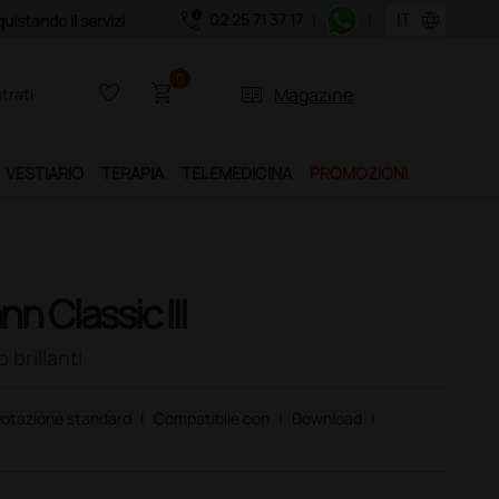
call_quality
language
02 25 71 37 17
|
|
0
favorite_border
shopping_cart
two_pager
Magazine
trati
VESTIARIO
TERAPIA
TELEMEDICINA
PROMOZIONI
 Classic III
 brillanti
otazione standard
|
Compatibile con
|
Download
|