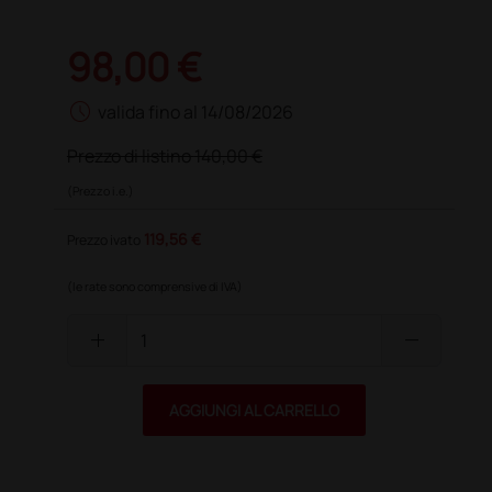
98,00 €
schedule
valida fino al 14/08/2026
Prezzo di listino
140,00 €
(Prezzo i.e.)
119,56 €
Prezzo ivato
(le rate sono comprensive di IVA)
add
remove
AGGIUNGI AL CARRELLO