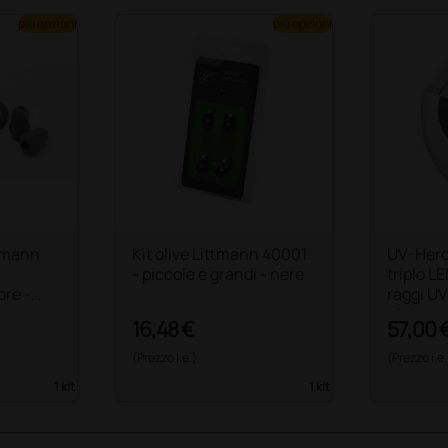
più opzioni
più opzioni
ttmann
Kit olive Littmann 40001
UV-Hero
- piccole e grandi - nere
triplo L
ore -
raggi UV 
stetosc
16,48 €
57,00 
(Prezzo i.e.)
(Prezzo i.e.
1 kit
1 kit