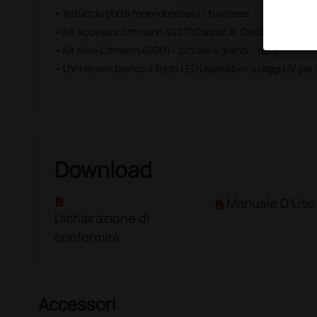
• Astuccio porta fonendoscopio - turchese
• Kit accessori Littmann 40017 Classic III, Cardiology IV e Co
• Kit olive Littmann 40001 - piccole e grandi - nere
• UV-Heroes bianco a triplo LED Dispositivo a raggi UV per l
Download
Manuale D'Uso
Dichiarazione di
conformità
Accessori