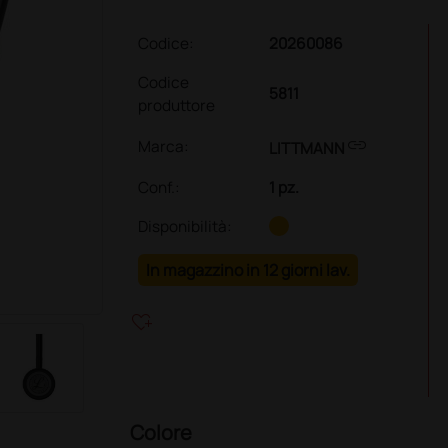
Codice:
20260086
Codice
5811
produttore
link
Marca:
LITTMANN
Conf.
:
1 pz.
Disponibilità:
In magazzino in 12 giorni lav.
heart_plus
Colore