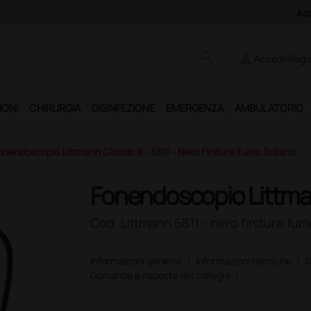
Club", un anno di spedizioni a 39,90 euro + IVA!
search
person
Accedi/Regis
IONI
CHIRURGIA
DISINFEZIONE
EMERGENZA
AMBULATORIO
onendoscopio Littmann Classic III - 5811 - Nero Finiture Fumo Brillanti
Fonendoscopio Littmann
Cod. Littmann 5811 - nero finiture fumo
Informazioni generali
|
Informazioni tecniche
|
D
Domande e risposte dei colleghi
|