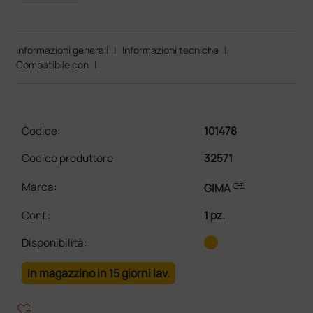
Informazioni generali
|
Informazioni tecniche
|
Compatibile con
|
Codice:
101478
Codice produttore
32571
link
Marca:
GIMA
Conf.
:
1 pz.
Disponibilità:
In magazzino in 15 giorni lav.
heart_plus