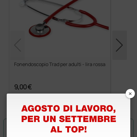
Fonendoscopio Trad per adulti - lira rossa
9,00 €
×
(Prezzo i.e.)
1 pz.