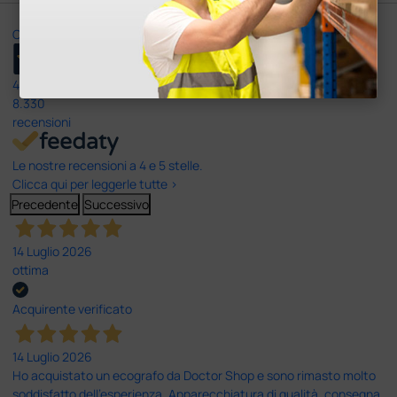
Ottimo
4,6
/5
8.330
recensioni
Le nostre recensioni a 4 e 5 stelle.
Clicca qui per leggerle tutte >
Precedente
Successivo
14 Luglio 2026
ottima
Acquirente verificato
14 Luglio 2026
Ho acquistato un ecografo da Doctor Shop e sono rimasto molto
soddisfatto dell'esperienza. Apparecchiatura di qualità, consegna