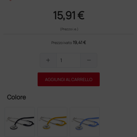
15,91 €
(Prezzo i.e.)
19,41 €
Prezzo ivato
add
remove
AGGIUNGI AL CARRELLO
Colore