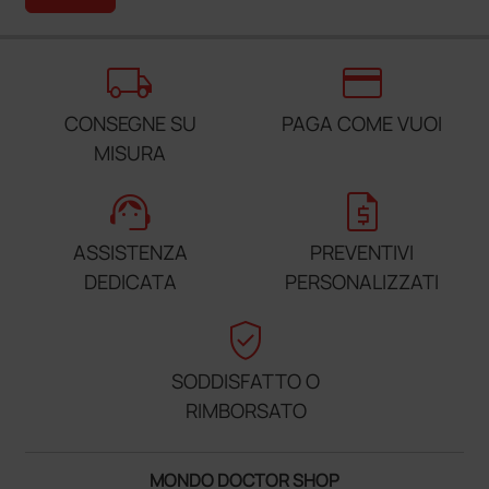
local_shipping
credit_card
CONSEGNE SU
PAGA COME VUOI
MISURA
support_agent
request_quote
ASSISTENZA
PREVENTIVI
DEDICATA
PERSONALIZZATI
verified_user
SODDISFATTO O
RIMBORSATO
MONDO DOCTOR SHOP