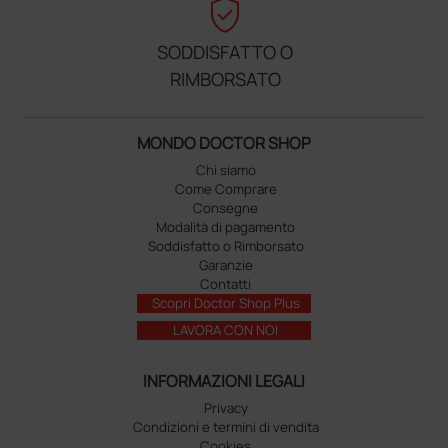
verified_user
SODDISFATTO O
RIMBORSATO
MONDO DOCTOR SHOP
Chi siamo
Come Comprare
Consegne
Modalità di pagamento
Soddisfatto o Rimborsato
Garanzie
Contatti
Scopri Doctor Shop Plus
LAVORA CON NOI
INFORMAZIONI LEGALI
Privacy
Condizioni e termini di vendita
Cookies