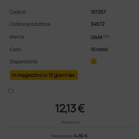
Codice:
107257
Codice produttore
34672
link
Marca:
GIMA
Conf.
:
10 rotoli
Disponibilità:
In magazzino in 15 giorni lav.
heart_plus
12,13 €
(Prezzo i.e.)
14,80 €
Prezzo ivato