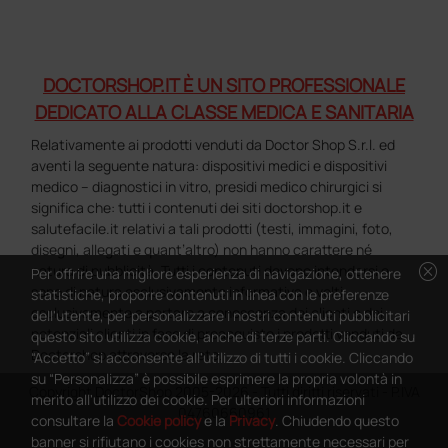
DOCTORSHOP.IT È UN SITO PROFESSIONALE
DEDICATO ALLA CLASSE MEDICA E SANITARIA
Relativamente ai prodotti venduti da Doctor Shop S.r.l. ed
aventi la seguente natura: dispositivi medici e dispositivi
medico – diagnostici in vitro, presidi medico chirurgici si
significa che: tutti i contenuti dei siti doctorshop.it e
salutefacile.it relativi a tali prodotti (testi, immagini, foto,
disegni, allegati e quant’altro) non hanno carattere né
cancel
natura di pubblicità. Tutti i contenuti devono intendersi e
Per offrire una migliore esperienza di navigazione, ottenere
sono di natura esclusivamente informativa e volti
statistiche, proporre contenuti in linea con le preferenze
esclusivamente a portare a conoscenza dei clienti e dei
dell'utente, per personalizzare i nostri contenuti pubblicitari
potenziali clienti in fase di preacquisto i prodotti venduti da
questo sito utilizza cookie, anche di terze parti. Cliccando su
Doctorshop attraverso la rete.
“Accetto” si acconsente all'utilizzo di tutti i cookie. Cliccando
su “Personalizza” è possibile esprimere la propria volontà in
Copyright DoctorShop 2005-2026 - Tutti diritti riservati - P.IVA
merito all'utilizzo dei cookie. Per ulteriori informazioni
04760660961
consultare la
Cookie policy
e la
Privacy
. Chiudendo questo
banner si rifiutano i cookies non strettamente necessari per