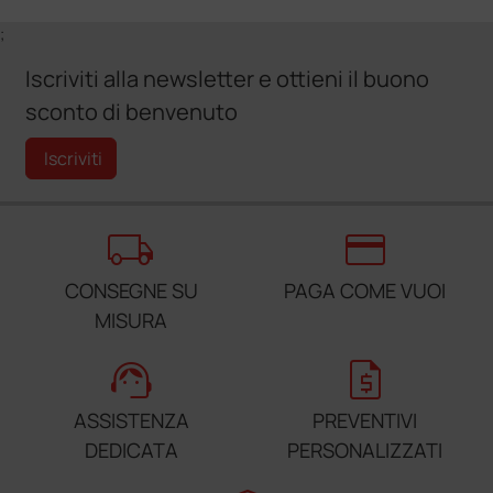
;
Iscriviti alla newsletter e ottieni il buono
sconto di benvenuto
Iscriviti
local_shipping
credit_card
CONSEGNE SU
PAGA COME VUOI
MISURA
support_agent
request_quote
ASSISTENZA
PREVENTIVI
DEDICATA
PERSONALIZZATI