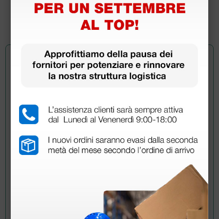
(Prezzo i.e.)
72 rotoli
Chiedi a un collega
Hai ancora qualche dubbio? Vuoi ulteriori
informazioni?
Invia ora la tua domanda ai colleghi che hanno già
acquistato questo prodotto.