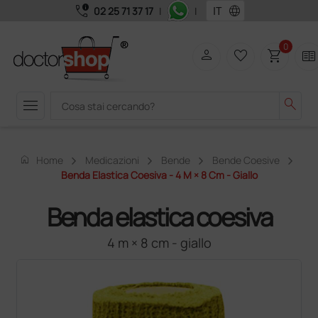
call_quality
language
02 25 71 37 17
|
|
0
person
favorite_border
shopping_cart
two_pager
menu
search
home
Home
Medicazioni
Bende
Bende Coesive
Benda Elastica Coesiva - 4 M × 8 Cm - Giallo
Benda elastica coesiva
4 m × 8 cm - giallo