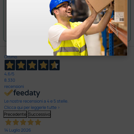
Invia la tua domanda
Ottimo
4,6
/5
8.330
recensioni
Le nostre recensioni a 4 e 5 stelle.
Clicca qui per leggerle tutte >
Precedente
Successivo
14 Luglio 2026