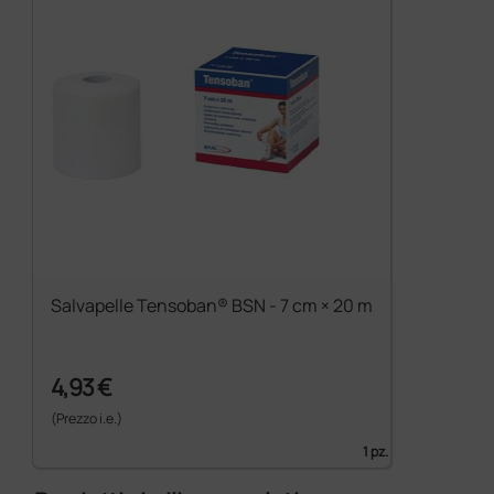
Salvapelle Tensoban® BSN - 7 cm × 20 m
4,93 €
(Prezzo i.e.)
1 pz.