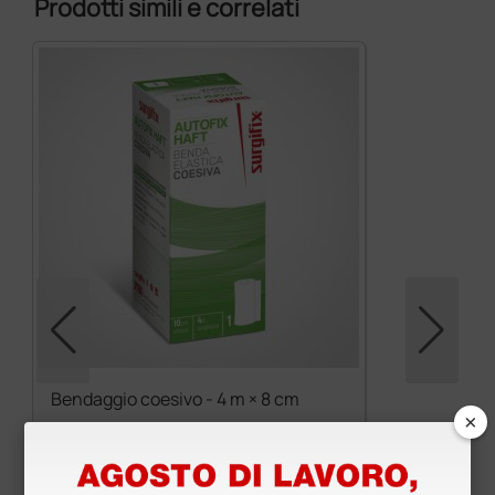
Prodotti simili e correlati
Bendaggio coesivo - 4 m × 8 cm
×
139,50 €
155,00 €