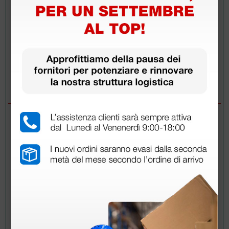
Invia la tua domanda
DOMANDE/RISPOSTE
DOMANDA
Buongiorno, potrei sapere se la calzata è
grande o regolare? Calzo 38 e sono indecisa
se acquistare 37-38 o 38-39. Grazie mille
RISPOSTE
Doctor Shop
- 03/09/2020