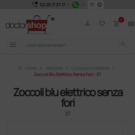
call_quality
language
02 25 71 37 17
|
|
0
person
favorite_border
shopping_cart
two_pager
menu
search
home
Home
Vestiario
Calzature Sanitarie
Zoccoli Blu Elettrico Senza Fori - 37
Zoccoli blu elettrico senza
fori
37