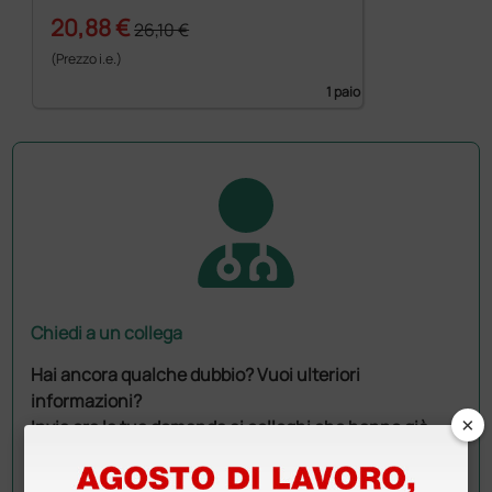
20,88 €
26,10 €
(Prezzo i.e.)
1 paio
Chiedi a un collega
Hai ancora qualche dubbio? Vuoi ulteriori
informazioni?
×
Invia ora la tua domanda ai colleghi che hanno già
acquistato questo prodotto.