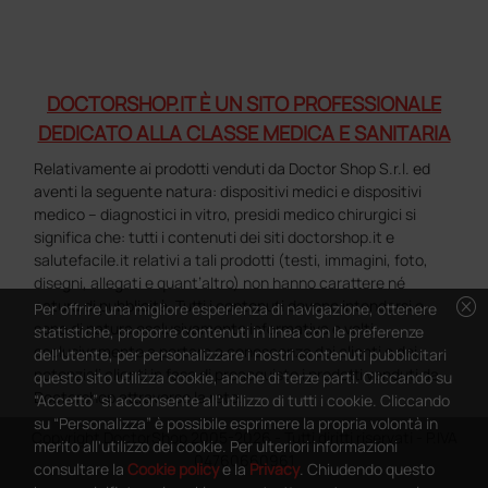
DOCTORSHOP.IT È UN SITO PROFESSIONALE
DEDICATO ALLA CLASSE MEDICA E SANITARIA
Relativamente ai prodotti venduti da Doctor Shop S.r.l. ed
aventi la seguente natura: dispositivi medici e dispositivi
medico – diagnostici in vitro, presidi medico chirurgici si
significa che: tutti i contenuti dei siti doctorshop.it e
salutefacile.it relativi a tali prodotti (testi, immagini, foto,
disegni, allegati e quant’altro) non hanno carattere né
cancel
natura di pubblicità. Tutti i contenuti devono intendersi e
Per offrire una migliore esperienza di navigazione, ottenere
sono di natura esclusivamente informativa e volti
statistiche, proporre contenuti in linea con le preferenze
esclusivamente a portare a conoscenza dei clienti e dei
dell'utente, per personalizzare i nostri contenuti pubblicitari
potenziali clienti in fase di preacquisto i prodotti venduti da
questo sito utilizza cookie, anche di terze parti. Cliccando su
Doctorshop attraverso la rete.
“Accetto” si acconsente all'utilizzo di tutti i cookie. Cliccando
su “Personalizza” è possibile esprimere la propria volontà in
Copyright DoctorShop 2005-2026 - Tutti diritti riservati - P.IVA
merito all'utilizzo dei cookie. Per ulteriori informazioni
04760660961
consultare la
Cookie policy
e la
Privacy
. Chiudendo questo