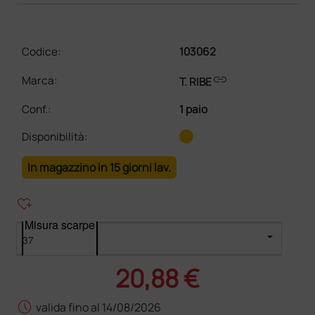
Codice:
103062
link
Marca:
T. RIBE
Conf.
:
1 paio
Disponibilità:
In magazzino in 15 giorni lav.
heart_plus
Misura scarpe
20,88 €
schedule
valida fino al 14/08/2026