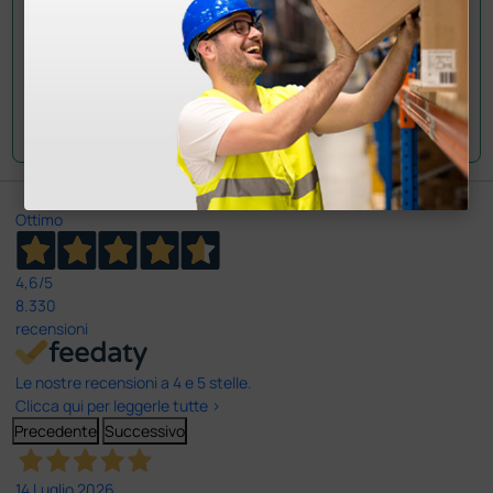
Gentile cliente, la calzata è regolare. Ad ogni
modo qualora fosse necessario potrà esercitare
il diritto di recesso e restituire il prodotto entro
14 giorni dalla sua ricezione. Cordiali saluti
Ottimo
4,6
/5
8.330
recensioni
Le nostre recensioni a 4 e 5 stelle.
Clicca qui per leggerle tutte >
Precedente
Successivo
14 Luglio 2026