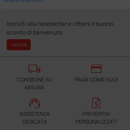
Acquirente verificato
;
Iscriviti alla newsletter e ottieni il buono
sconto di benvenuto
Iscriviti
local_shipping
credit_card
CONSEGNE SU
PAGA COME VUOI
MISURA
support_agent
request_quote
ASSISTENZA
PREVENTIVI
DEDICATA
PERSONALIZZATI