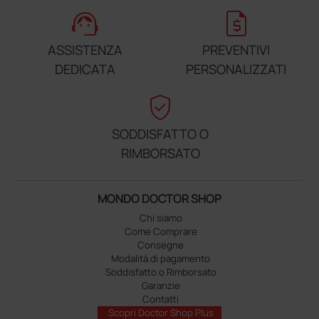
support_agent
request_quote
ASSISTENZA
PREVENTIVI
DEDICATA
PERSONALIZZATI
verified_user
SODDISFATTO O
RIMBORSATO
MONDO DOCTOR SHOP
Chi siamo
Come Comprare
Consegne
Modalità di pagamento
Soddisfatto o Rimborsato
Garanzie
Contatti
Scopri Doctor Shop Plus