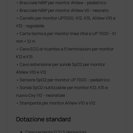
• Bracciale NIBP per monitor AIView - pediatrico
• Bracciale NIBP per monitor AIView VX - neonato
• Carrello per monitor UP7000, K12, K15, AIView V10 e
V12 - regolabile
• Carta termica per monitor linea Vital e UP 7000 - 51
mm × 12 m
• Cavo ECG di ricambio a 5 terminazioni per monitor
K12 e K15
• Cavo estensione per sonde SpO2 per monitor
AIView V10 e V12
• Sensore SpO2 per monitor UP 7000 - pediatrico
• Sonda SpO2 riutilizzabile per monitor K12, K15 e
nuovo Oxy 110 - neonatale
• Stampante per monitor AIView V10 e V12
Dotazione standard
Cavo paziente ECG 5 derivazioni