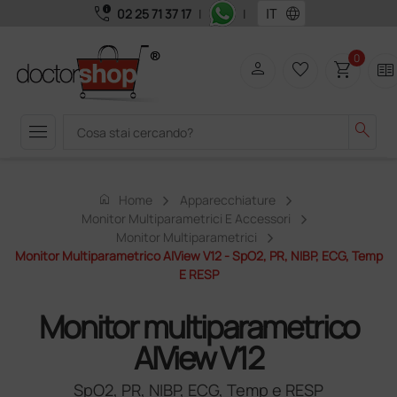
call_quality
language
02 25 71 37 17
|
|
0
person
favorite_border
shopping_cart
two_pager
menu
search
home
Home
Apparecchiature
Monitor Multiparametrici E Accessori
Monitor Multiparametrici
Monitor Multiparametrico AIView V12 - SpO2, PR, NIBP, ECG, Temp
E RESP
Monitor multiparametrico
AIView V12
SpO2, PR, NIBP, ECG, Temp e RESP