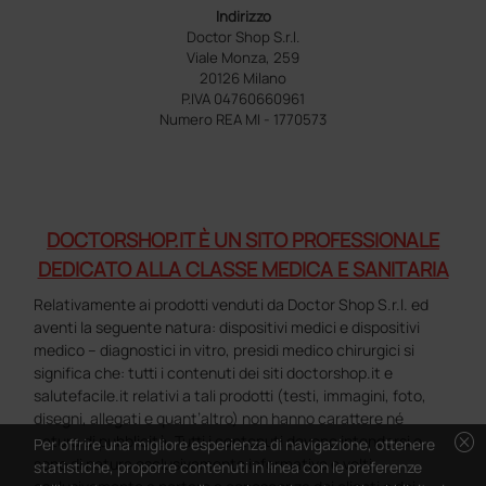
Indirizzo
Doctor Shop S.r.l.
Viale Monza, 259
20126 Milano
P.IVA 04760660961
Numero REA MI - 1770573
DOCTORSHOP.IT È UN SITO PROFESSIONALE
DEDICATO ALLA CLASSE MEDICA E SANITARIA
Relativamente ai prodotti venduti da Doctor Shop S.r.l. ed
aventi la seguente natura: dispositivi medici e dispositivi
medico – diagnostici in vitro, presidi medico chirurgici si
significa che: tutti i contenuti dei siti doctorshop.it e
salutefacile.it relativi a tali prodotti (testi, immagini, foto,
disegni, allegati e quant’altro) non hanno carattere né
cancel
natura di pubblicità. Tutti i contenuti devono intendersi e
Per offrire una migliore esperienza di navigazione, ottenere
sono di natura esclusivamente informativa e volti
statistiche, proporre contenuti in linea con le preferenze