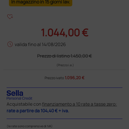
In magazzino in 15 giorni lav.
heart_plus
1.044,00 €
schedule
valida fino al 14/08/2026
Prezzo di listino
1.450,00 €
(Prezzo i.e.)
1.096,20 €
Prezzo ivato
Acquistabile con
finanziamento a 10 rate a tasse zero:
rate a partire da
104,40 €
+ iva.
(le rate sono comprensive di IVA)