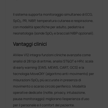
Il sistema supporta monitoraggio simultaneo di ECG,
SpO
, PR, NIBP, temperatura cutanea e respirazione,
2
con modalità specifiche per adulto, pediatria e
neonatologia (sonde SpO
e bracciali NIBP opzionali).
2
Vantaggi clinici
AIView V12 integra funzioni cliniche avanzate come
analisi di 28 tipi di aritmie, analisi ST&QT e HRV, scala
di early warning (EWS, MEWS, CART, GCS) e la
tecnologia MoveOXY (algoritmo anti-movimento) per
misurazioni SpO
più accurate in presenza di
2
movimento o scarso circolo periferico. Modalità
operative dedicate (notte, privacy, intubazione,
pausa monitoraggio) migliorano l'esperienza d'uso
per il personale e il comfort del paziente.