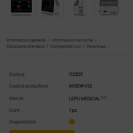
Informazioni generali
|
Informazioni tecniche
|
Dotazione standard
|
Compatibile con
|
Download
|
Codice:
112307
Codice produttore
AIVIEW V12
link
Marca:
LEPU MEDICAL
Conf.
:
1 pz.
Disponibilità: