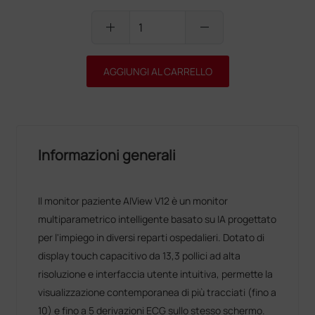
add
remove
AGGIUNGI AL CARRELLO
Informazioni generali
Il monitor paziente AIView V12 è un monitor
multiparametrico intelligente basato su IA progettato
per l'impiego in diversi reparti ospedalieri. Dotato di
display touch capacitivo da 13,3 pollici ad alta
risoluzione e interfaccia utente intuitiva, permette la
visualizzazione contemporanea di più tracciati (fino a
10) e fino a 5 derivazioni ECG sullo stesso schermo.