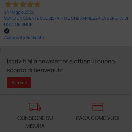
24 Maggio 2026
SONO UN CLIENTE SODDISFATTO E CHE APPREZZA LA SERIETA' DI
DOCTOR SHOP
Acquirente verificato
;
Iscriviti alla newsletter e ottieni il buono
sconto di benvenuto
Iscriviti
local_shipping
credit_card
CONSEGNE SU
PAGA COME VUOI
MISURA