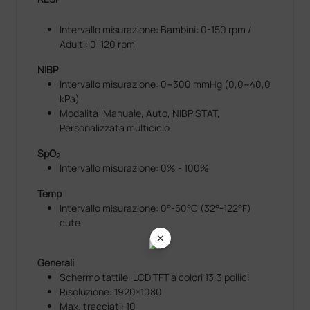
Intervallo misurazione: Bambini: 0-150 rpm /
Adulti: 0-120 rpm
NIBP
Intervallo misurazione: 0~300 mmHg (0,0~40,0
kPa)
Modalità: Manuale, Auto, NIBP STAT,
Personalizzata multiciclo
SpO
2
Intervallo misurazione: 0% - 100%
Temp
Intervallo misurazione: 0°-50°C (32°-122°F)
cute
×
Generali
Schermo tattile: LCD TFT a colori 13,3 pollici
Risoluzione: 1920×1080
Max. tracciati: 10