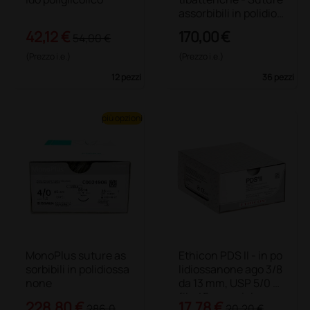
assorbibili in polidios
sanone
42,12 €
170,00 €
54,00 €
(Prezzo i.e.)
(Prezzo i.e.)
12 pezzi
36 pezzi
più opzioni
MonoPlus suture as
Ethicon PDS II - in po
sorbibili in polidiossa
lidiossanone ago 3/8
none
da 13 mm, USP 5/0 -
filo 45 cm - viola
228,80 €
17,78 €
286,0
20,20 €