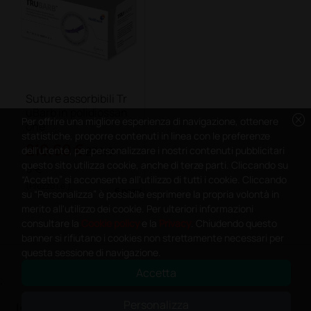
Suture assorbibili Tr
uBarb in polidiossan
cancel
Per offrire una migliore esperienza di navigazione, ottenere
one
statistiche, proporre contenuti in linea con le preferenze
210,60 €
dell'utente, per personalizzare i nostri contenuti pubblicitari
270,0
questo sito utilizza cookie, anche di terze parti. Cliccando su
0 €
“Accetto” si acconsente all'utilizzo di tutti i cookie. Cliccando
(Prezzo i.e.)
6 pezzi
su “Personalizza” è possibile esprimere la propria volontà in
merito all'utilizzo dei cookie. Per ulteriori informazioni
consultare la
Cookie policy
e la
Privacy
. Chiudendo questo
banner si rifiutano i cookies non strettamente necessari per
questa sessione di navigazione.
Accetta
;
Personalizza
Iscriviti alla newsletter e ottieni il buono