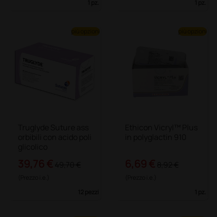
1 pz.
1 pz.
più opzioni
più opzioni
Truglyde Suture ass
Ethicon Vicryl™ Plus
orbibili con acido poli
in polyglactin 910
glicolico
39,76 €
6,69 €
49,70 €
8,92 €
(Prezzo i.e.)
(Prezzo i.e.)
12 pezzi
1 pz.