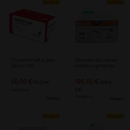
più opzioni
più opzioni
Trusynth Fast in poly
Monosyn suture ass
glactin 910
orbibili in gliconato
45,00 €
185,60 €
50,00 €
232,0
0 €
(Prezzo i.e.)
(Prezzo i.e.)
12 pezzi
36 pezzi
più opzioni
più opzioni