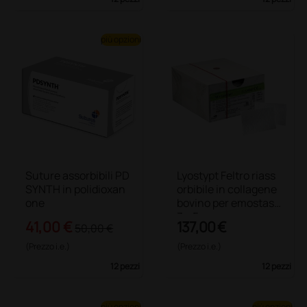
più opzioni
Suture assorbibili PD
Lyostypt Feltro riass
SYNTH in polidioxan
orbibile in collagene
one
bovino per emostasi
3 × 5 cm
41,00 €
137,00 €
50,00 €
(Prezzo i.e.)
(Prezzo i.e.)
12 pezzi
12 pezzi
più opzioni
più opzioni