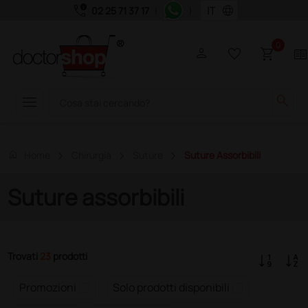
call_quality
language
02 25 71 37 17
|
|
0
person
favorite_border
shopping_cart
two_page
menu
search
home
Home
Chirurgia
Suture
Suture Assorbibili
Suture assorbibili
Trovati
23
prodotti
Promozioni
Solo prodotti disponibili