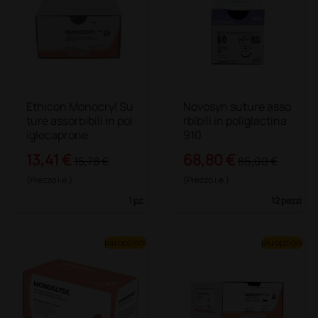
Ethicon Monocryl Su
Novosyn suture asso
ture assorbibili in pol
rbibili in poliglactina
iglecaprone
910
13,41 €
68,80 €
15,78 €
86,00 €
(Prezzo i.e.)
(Prezzo i.e.)
1 pz.
12 pezzi
più opzioni
più opzioni