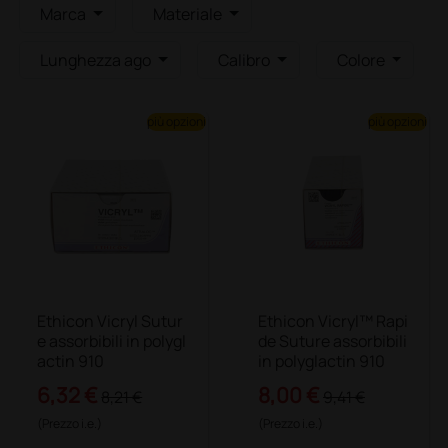
Marca
Materiale
Lunghezza ago
Calibro
Colore
più opzioni
più opzioni
Ethicon Vicryl Sutur
Ethicon Vicryl™ Rapi
e assorbibili in polygl
de Suture assorbibili
actin 910
in polyglactin 910
6,32 €
8,00 €
8,21 €
9,41 €
(Prezzo i.e.)
(Prezzo i.e.)