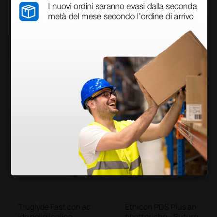
Novosyn Quick sutur
Trusynth Suture ass
e assorbibili in poligl
orbibili in poliglactin
actina 910
a 910
68,80 €
41,60 €
86,00 €
52,00 €
(Prezzo i.e.)
(Prezzo i.e.)
12 pezzi
12 pezzi
più opzioni
più opzioni
Truglyde Fast con ac
Ethicon PDS Plus an
ido poliglicolico
tibatteriche - Suture