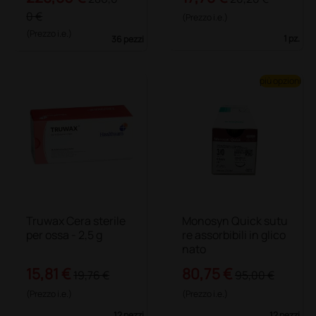
0 €
(Prezzo i.e.)
(Prezzo i.e.)
1 pz.
36 pezzi
più opzioni
Truwax Cera sterile
Monosyn Quick sutu
per ossa - 2,5 g
re assorbibili in glico
nato
15,81 €
80,75 €
19,76 €
95,00 €
(Prezzo i.e.)
(Prezzo i.e.)
12 pezzi
12 pezzi