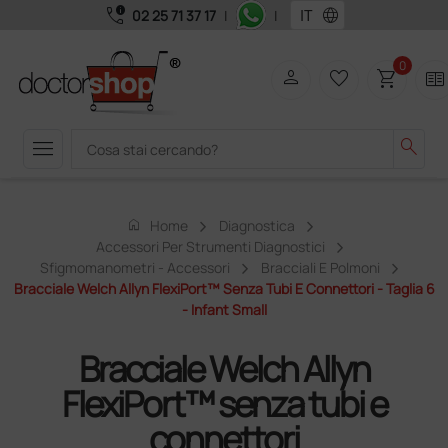
call_quality
language
02 25 71 37 17
|
|
0
person
favorite_border
shopping_cart
two_pager
menu
search
home
Home
Diagnostica
Accessori Per Strumenti Diagnostici
Sfigmomanometri - Accessori
Bracciali E Polmoni
Bracciale Welch Allyn FlexiPort™ Senza Tubi E Connettori - Taglia 6
- Infant Small
Bracciale Welch Allyn
FlexiPort™ senza tubi e
connettori