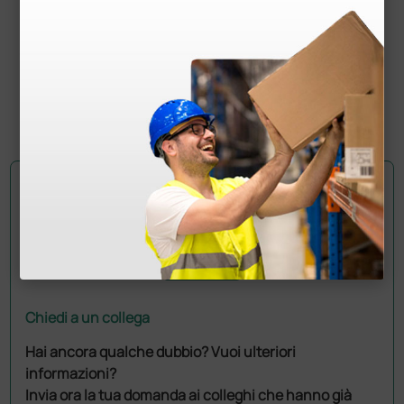
tubi e connettori - taglia 6 - neonato piccolo
34,05 €
45,40 €
(Prezzo i.e.)
1 pz.
Chiedi a un collega
Hai ancora qualche dubbio? Vuoi ulteriori
informazioni?
Invia ora la tua domanda ai colleghi che hanno già