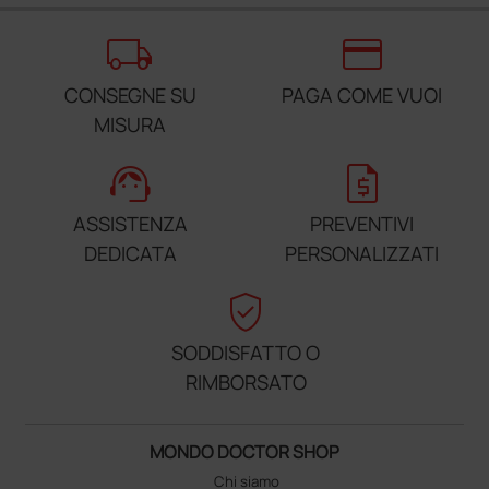
local_shipping
credit_card
CONSEGNE SU
PAGA COME VUOI
MISURA
support_agent
request_quote
ASSISTENZA
PREVENTIVI
DEDICATA
PERSONALIZZATI
verified_user
SODDISFATTO O
RIMBORSATO
MONDO DOCTOR SHOP
Chi siamo