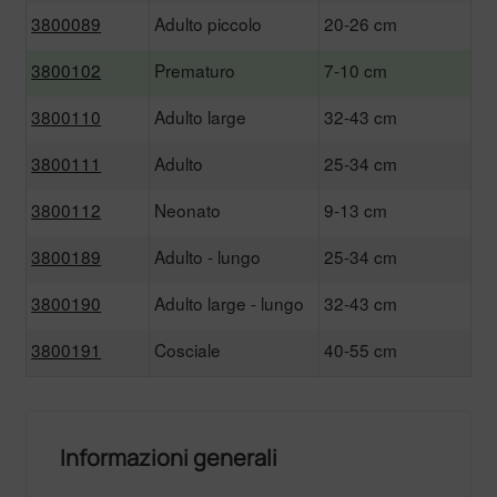
3800089
Adulto piccolo
20-26 cm
3
3800102
Prematuro
7-10 cm
3
3800110
Adulto large
32-43 cm
3
3800111
Adulto
25-34 cm
3
3800112
Neonato
9-13 cm
3
3800189
Adulto - lungo
25-34 cm
3
3800190
Adulto large - lungo
32-43 cm
3
3800191
Cosciale
40-55 cm
3
Informazioni generali