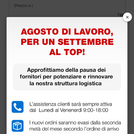
(Prezzo i.e.)
1 pz.
×
Prodotti simili e correlati
Bracciale Welch Allyn FlexiPort™ completo con