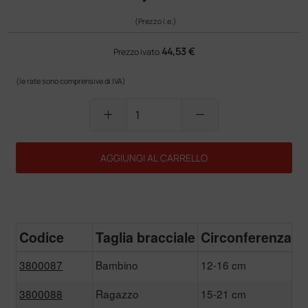
(Prezzo i.e.)
44,53 €
Prezzo ivato
(le rate sono comprensive di IVA)
add
remove
AGGIUNGI AL CARRELLO
Codice
Taglia bracciale
Circonferenza
P
3800087
Bambino
12-16 cm
3
3800088
Ragazzo
15-21 cm
3