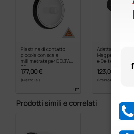
Piastrina di contatto
Adattatore smar
piccola con scala
Mag per Heine D
millimetrata per DELTA
e Delta 30
30
177,00 €
123,00 €
(Prezzo i.e.)
(Prezzo i.e.)
1 pz.
Prodotti simili e correlati