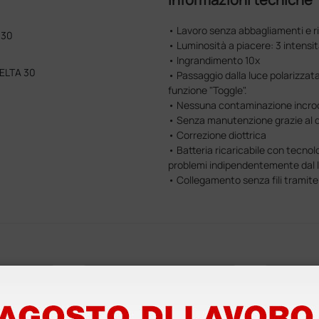
• Lavoro senza abbagliamenti e rif
 30
• Luminosità a piacere: 3 intensi
• Ingrandimento 10x
DELTA 30
• Passaggio dalla luce polarizzata
funzione "Toggle".
• Nessuna contaminazione incroci
• Senza manutenzione grazie al d
• Correzione diottrica
• Batteria ricaricabile con tecnol
problemi indipendentemente dal liv
• Collegamento senza fili tramit