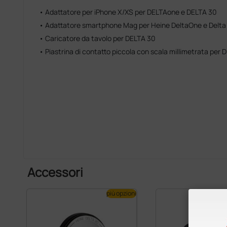
• Adattatore per iPhone X/XS per DELTAone e DELTA 30
• Adattatore smartphone Mag per Heine DeltaOne e Delta
• Caricatore da tavolo per DELTA 30
• Piastrina di contatto piccola con scala millimetrata per 
Accessori
più opzioni