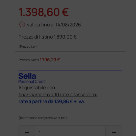
1.398,60 €
schedule
valida fino al 14/08/2026
Prezzo di listino
1.890,00 €
(Prezzo i.e.)
1.706,29 €
Prezzo ivato
Acquistabile con
finanziamento a 10 rate a tasse zero:
rate a partire da
139,86 €
+ iva.
(le rate sono comprensive di IVA)
add
remove