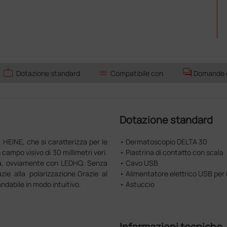
work
list
forum
Dotazione standard
Compatibile con
Domande e 
Dotazione standard
 HEINE, che si caratterizza per le
• Dermatoscopio DELTA 30
 campo visivo di 30 millimetri veri.
• Piastrina di contatto con scala
ta, ovviamente con LEDHQ. Senza
• Cavo USB
zie alla polarizzazione.Grazie al
• Alimentatore elettrico USB per
dabile in modo intuitivo.
• Astuccio
Informazioni tecniche