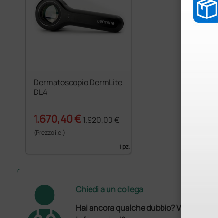
Dermatoscopio DermLite
DL4
1.670,40 €
1.920,00 €
(Prezzo i.e.)
1 pz.
Chiedi a un collega
Hai ancora qualche dubbio? Vuoi ulterio