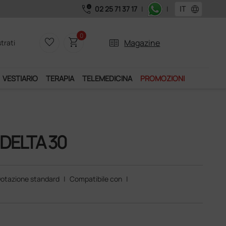
call_quality
language
02 25 71 37 17
|
|
a 39,90 euro + IVA!
0
favorite_border
shopping_cart
two_pager
Magazine
trati
VESTIARIO
TERAPIA
TELEMEDICINA
PROMOZIONI
 DELTA 30
otazione standard
|
Compatibile con
|