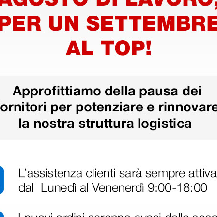
tphone
Caricatore da tavolo per
Adattat
eltaOne
DELTA 30
X/XS pe
DELTA 3
245,00 €
71,00 
(Prezzo i.e.)
(Prezzo i.e.
1 pz.
1 pz.