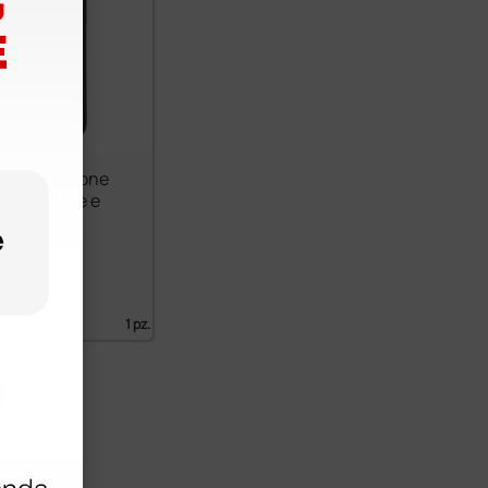
ore per iPhone
r DELTAone e
0
€
)
1 pz.