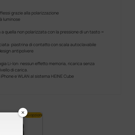
lessi grazie alla polarizzazione
tà luminose
 a quella non polarizzata con la pressione di un tasto =
ata: piastrina di contatto con scala autoclavabile
esign antipolvere
ogia Li-Ion: nessun effetto memoria, ricarica senza
ello di carica.
e iPhone e WLAN al sistema HEINE Cube
×
più opzioni