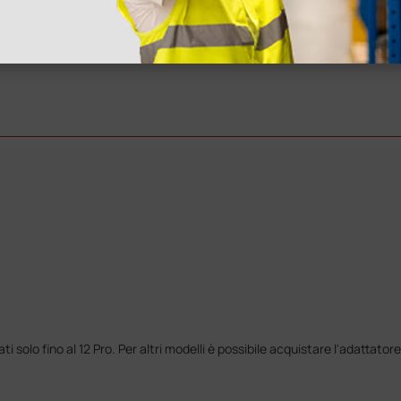
 hanno già
solo fino al 12 Pro. Per altri modelli è possibile acquistare l'adattator