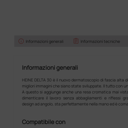
info
assignment
Informazioni generali
Informazioni tecniche
Informazioni generali
HEINE DELTA 30 è il nuovo dermatoscopio di fascia alta di
migliori immagini che siano state sviluppate. Il tutto con un
A questo si aggiunge anche una resa cromatica mai vis
dimenticare il lavoro senza abbagliamenti e riflessi gra
design ad angolo, sta perfettamente nella mano ed è coman
Compatibile con