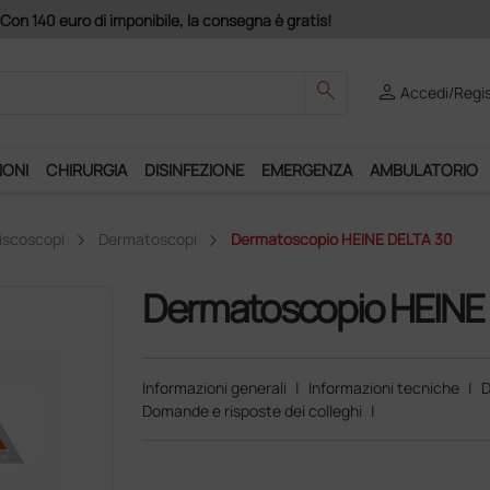
Acquistando il servizio "Ds Club", un anno di spedizioni 
search
person
Accedi/Regis
IONI
CHIRURGIA
DISINFEZIONE
EMERGENZA
AMBULATORIO
riscoscopi
Dermatoscopi
Dermatoscopio HEINE DELTA 30
Dermatoscopio HEINE
Informazioni generali
|
Informazioni tecniche
|
D
Domande e risposte dei colleghi
|