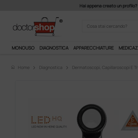
is!
MONOUSO
DIAGNOSTICA
APPARECCHIATURE
MEDICAZ
home
Home
Diagnostica
Dermatoscopi, Capillaroscopi E T