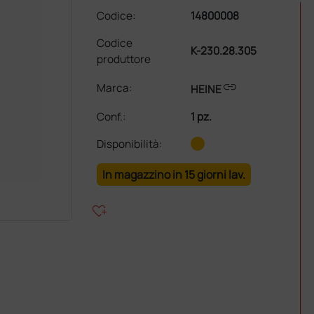
Codice:
14800008
Codice
K-230.28.305
produttore
link
Marca:
HEINE
Conf.
:
1 pz.
Disponibilità:
In magazzino in 15 giorni lav.
heart_plus