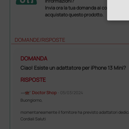
informazioni?
Invia ora la tua domanda ai colleghi che
acquistato questo prodotto.
DOMANDE/RISPOSTE
DOMANDA
Ciao! Esiste un adattatore per iPhone 13 Mini?
RISPOSTE
Doctor Shop
- 05/03/2024
Buongiorno,
momentaneamente il fornitore ha previsto adattatori dedicati 
Cordiali Saluti