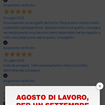
Acquirente verificato
14 Luglio 2026
Ho acquistato un ecografo da Doctor Shop e sono rimasto molto
soddisfatto dell'esperienza. Apparecchiatura di qualità, consegna
nei tempi previsti e un servizio clienti disponibile che ha risposto a
tutti i miei dubbi prima dell'acquisto. Consigliato
Acquirente verificato
13 Luglio 2026
Nulla da eccepire. Tutto estremamente chiaro e corretto,
dall’ordine alla consegna.
Acquirente verificato
×
13 Luglio 2026
Rapidi, disponibili ben forniti