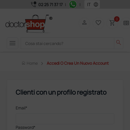
call_quality
language
02 25 71 37 17
|
|
0
person
favorite_border
shopping_cart
two_pager
menu
search
home
Home
Accedi O Crea Un Nuovo Account
Clienti con un profilo registrato
Email*
Password*