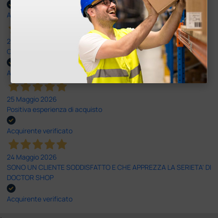
Acquirente verificato
25 Maggio 2026
OTTIMO SITO E OTTIMO SERVIZIO
Acquirente verificato
25 Maggio 2026
Positiva esperienza di acquisto
Acquirente verificato
24 Maggio 2026
SONO UN CLIENTE SODDISFATTO E CHE APPREZZA LA SERIETA' DI
DOCTOR SHOP
Acquirente verificato