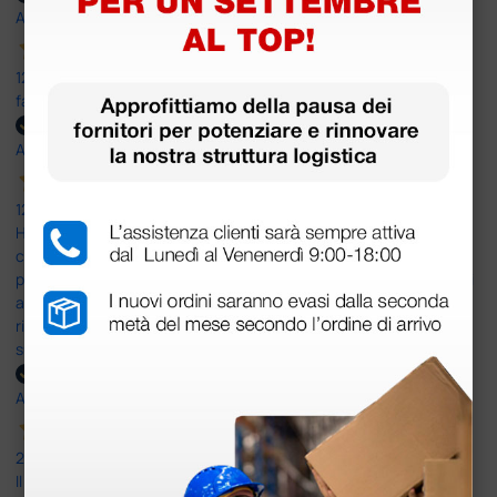
Acquirente verificato
12 Giugno 2026
facilità di acquisto e puntualità
Acquirente verificato
12 Giugno 2026
Ho avuto un problema con la consegna, il pacco non è stato
consegnato ma messo in giacenza. Il problema è stato
prontamente risolto dal servizio clienti. Altro problema il codice di
attivazione del software per il PC non corretto e anche questo
risolto in modo rapido professionale e immediato. Assistenza
super disponibile e professionale più che 5 stelle
Acquirente verificato
25 Maggio 2026
Il servizio e’ risultato buono, anche i tempi di consegna