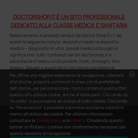
DOCTORSHOP.IT È UN SITO PROFESSIONALE
DEDICATO ALLA CLASSE MEDICA E SANITARIA
Relativamente ai prodotti venduti da Doctor Shop S.r.l. ed
aventi la seguente natura: dispositivi medici e dispositivi
medico – diagnostici in vitro, presidi medico chirurgici si
significa che: tutti i contenuti dei siti doctorshop.it e
salutefacile.it relativi a tali prodotti (testi, immagini, foto,
disegni, allegati e quant’altro) non hanno carattere né
cancel
natura di pubblicità. Tutti i contenuti devono intendersi e
Per offrire una migliore esperienza di navigazione, ottenere
sono di natura esclusivamente informativa e volti
statistiche, proporre contenuti in linea con le preferenze
esclusivamente a portare a conoscenza dei clienti e dei
dell'utente, per personalizzare i nostri contenuti pubblicitari
potenziali clienti in fase di preacquisto i prodotti venduti da
questo sito utilizza cookie, anche di terze parti. Cliccando su
Doctorshop attraverso la rete.
“Accetto” si acconsente all'utilizzo di tutti i cookie. Cliccando
su “Personalizza” è possibile esprimere la propria volontà in
Copyright DoctorShop 2005-2026 - Tutti diritti riservati - P.IVA
merito all'utilizzo dei cookie. Per ulteriori informazioni
04760660961
consultare la
Cookie policy
e la
Privacy
. Chiudendo questo
banner si rifiutano i cookies non strettamente necessari per
questa sessione di navigazione.