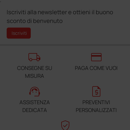
;
Iscriviti alla newsletter e ottieni il buono
sconto di benvenuto
Iscriviti
local_shipping
credit_card
CONSEGNE SU
PAGA COME VUOI
MISURA
support_agent
request_quote
ASSISTENZA
PREVENTIVI
DEDICATA
PERSONALIZZATI
verified_user