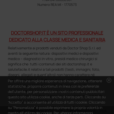
Numero REA MI - 1770573
DOCTORSHOP.IT È UN SITO PROFESSIONALE
DEDICATO ALLA CLASSE MEDICA E SANITARIA
Relativamente ai prodotti venduti da Doctor Shop S.r.l. ed
aventi la seguente natura: dispositivi medici e dispositivi
medico – diagnostici in vitro, presidi medico chirurgici si
significa che: tutti i contenuti dei siti doctorshop.it e
salutefacile.it relativi a tali prodotti (testi, immagini, foto,
disegni, allegati e quant’altro) non hanno carattere né
cancel
natura di pubblicità. Tutti i contenuti devono intendersi e
Per offrire una migliore esperienza di navigazione, ottenere
sono di natura esclusivamente informativa e volti
statistiche, proporre contenuti in linea con le preferenze
esclusivamente a portare a conoscenza dei clienti e dei
dell'utente, per personalizzare i nostri contenuti pubblicitari
potenziali clienti in fase di preacquisto i prodotti venduti da
questo sito utilizza cookie, anche di terze parti. Cliccando su
Doctorshop attraverso la rete.
“Accetto” si acconsente all'utilizzo di tutti i cookie. Cliccando
su “Personalizza” è possibile esprimere la propria volontà in
Copyright DoctorShop 2005-2026 - Tutti diritti riservati - P.IVA
merito all'utilizzo dei cookie. Per ulteriori informazioni