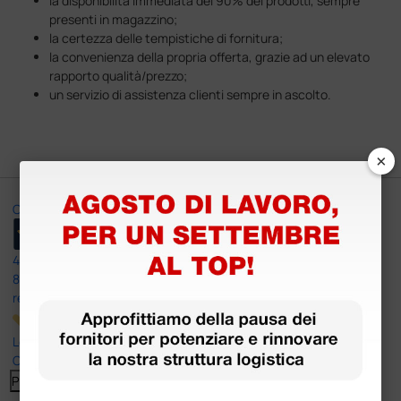
la disponibilità immediata del 90% dei prodotti, sempre
presenti in magazzino;
la certezza delle tempistiche di fornitura;
la convenienza della propria offerta, grazie ad un elevato
rapporto qualità/prezzo;
un servizio di assistenza clienti sempre in ascolto.
×
Ottimo
4,6
/5
8.330
recensioni
Le nostre recensioni a 4 e 5 stelle.
Clicca qui per leggerle tutte >
Precedente
Successivo