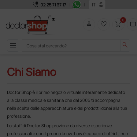
call_quality
language
02 25 71 37 17
|
|
0
person
favorite_border
shopping_cart
two_pager
menu
search
Chi Siamo
Doctor Shop è il primo negozio virtuale interamente dedicato
alla classe medica e sanitaria che dal 2005 ti accompagna
nella scelta delle apparecchiature e dei prodotti idonei alla tua
professione.
Lo staff di Doctor Shop proviene da diverse esperienze
professionali e con il proprio know-how è capace di offrirti, non