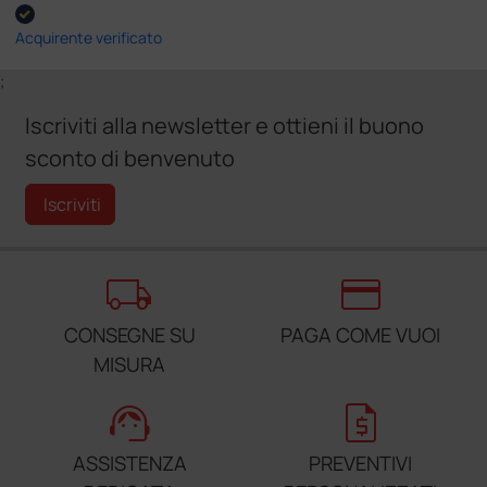
Acquirente verificato
;
Iscriviti alla newsletter e ottieni il buono
sconto di benvenuto
Iscriviti
local_shipping
credit_card
CONSEGNE SU
PAGA COME VUOI
MISURA
support_agent
request_quote
ASSISTENZA
PREVENTIVI