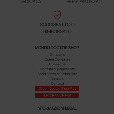
DEDICATA
PERSONALIZZATI
verified_user
SODDISFATTO O
RIMBORSATO
MONDO DOCTOR SHOP
Chi siamo
Come Comprare
Consegne
Modalità di pagamento
Soddisfatto o Rimborsato
Garanzie
Contatti
Scopri Doctor Shop Plus
LAVORA CON NOI
INFORMAZIONI LEGALI