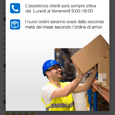
14 Luglio 2026
ottima
Acquirente verificato
14 Luglio 2026
Ho acquistato un ecografo da Doctor Shop e sono rimasto molto
soddisfatto dell'esperienza. Apparecchiatura di qualità, consegna
nei tempi previsti e un servizio clienti disponibile che ha risposto a
tutti i miei dubbi prima dell'acquisto. Consigliato
Acquirente verificato
13 Luglio 2026
Nulla da eccepire. Tutto estremamente chiaro e corretto,
dall’ordine alla consegna.
Acquirente verificato