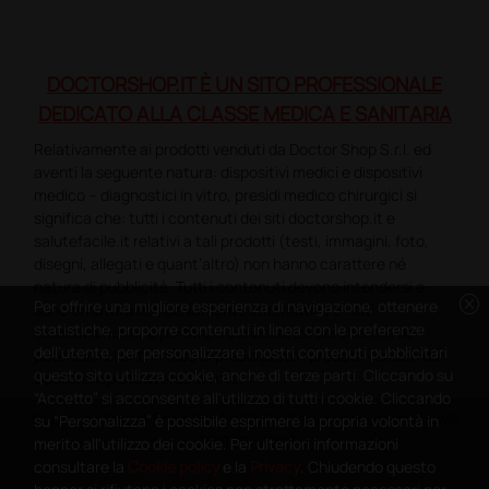
DOCTORSHOP.IT È UN SITO PROFESSIONALE
DEDICATO ALLA CLASSE MEDICA E SANITARIA
Relativamente ai prodotti venduti da Doctor Shop S.r.l. ed
aventi la seguente natura: dispositivi medici e dispositivi
medico – diagnostici in vitro, presidi medico chirurgici si
significa che: tutti i contenuti dei siti doctorshop.it e
salutefacile.it relativi a tali prodotti (testi, immagini, foto,
disegni, allegati e quant’altro) non hanno carattere né
natura di pubblicità. Tutti i contenuti devono intendersi e
cancel
Per offrire una migliore esperienza di navigazione, ottenere
sono di natura esclusivamente informativa e volti
statistiche, proporre contenuti in linea con le preferenze
esclusivamente a portare a conoscenza dei clienti e dei
dell'utente, per personalizzare i nostri contenuti pubblicitari
potenziali clienti in fase di preacquisto i prodotti venduti da
questo sito utilizza cookie, anche di terze parti. Cliccando su
Doctorshop attraverso la rete.
“Accetto” si acconsente all'utilizzo di tutti i cookie. Cliccando
Copyright DoctorShop 2005-2026 - Tutti diritti riservati - P.IVA
su “Personalizza” è possibile esprimere la propria volontà in
04760660961
merito all'utilizzo dei cookie. Per ulteriori informazioni
consultare la
Cookie policy
e la
Privacy
. Chiudendo questo