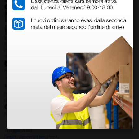
Acquirente verificato
14 Luglio 2026
Ho acquistato un ecografo da Doctor Shop e sono rimasto molto
soddisfatto dell'esperienza. Apparecchiatura di qualità, consegna
nei tempi previsti e un servizio clienti disponibile che ha risposto a
tutti i miei dubbi prima dell'acquisto. Consigliato
Acquirente verificato
13 Luglio 2026
Nulla da eccepire. Tutto estremamente chiaro e corretto,
dall’ordine alla consegna.
Acquirente verificato
13 Luglio 2026
Rapidi, disponibili ben forniti