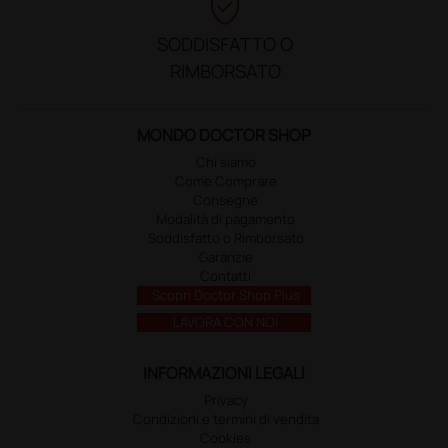
verified_user
SODDISFATTO O
RIMBORSATO
MONDO DOCTOR SHOP
Chi siamo
Come Comprare
Consegne
Modalità di pagamento
Soddisfatto o Rimborsato
Garanzie
Contatti
Scopri Doctor Shop Plus
LAVORA CON NOI
INFORMAZIONI LEGALI
Privacy
Condizioni e termini di vendita
Cookies