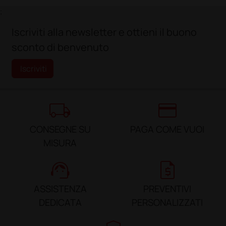
;
Iscriviti alla newsletter e ottieni il buono
sconto di benvenuto
Iscriviti
local_shipping
credit_card
CONSEGNE SU
PAGA COME VUOI
MISURA
support_agent
request_quote
ASSISTENZA
PREVENTIVI
DEDICATA
PERSONALIZZATI