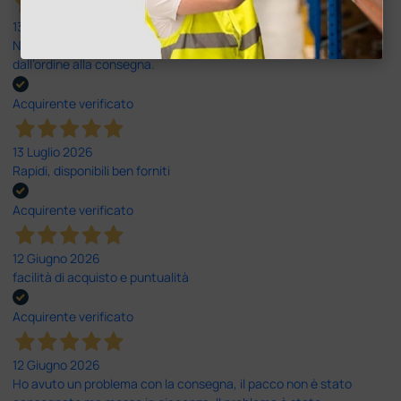
13 Luglio 2026
Nulla da eccepire. Tutto estremamente chiaro e corretto,
dall’ordine alla consegna.
Acquirente verificato
13 Luglio 2026
Rapidi, disponibili ben forniti
Acquirente verificato
12 Giugno 2026
facilità di acquisto e puntualità
Acquirente verificato
12 Giugno 2026
Ho avuto un problema con la consegna, il pacco non è stato