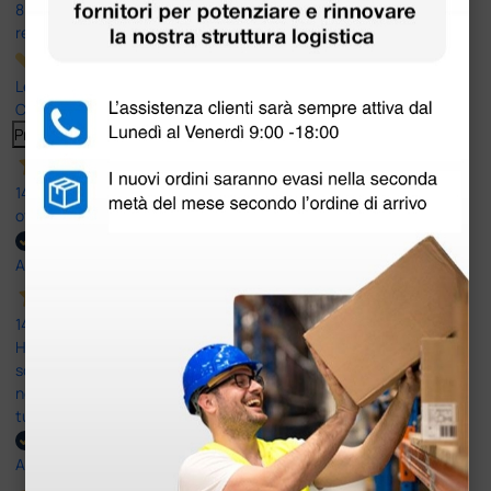
8.330
recensioni
Le nostre recensioni a 4 e 5 stelle.
Clicca qui per leggerle tutte >
Precedente
Successivo
14 Luglio 2026
ottima
Acquirente verificato
14 Luglio 2026
Ho acquistato un ecografo da Doctor Shop e sono rimasto molto
soddisfatto dell'esperienza. Apparecchiatura di qualità, consegna
nei tempi previsti e un servizio clienti disponibile che ha risposto a
tutti i miei dubbi prima dell'acquisto. Consigliato
Acquirente verificato