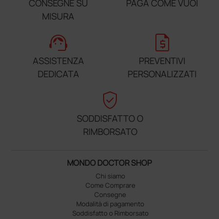
CONSEGNE SU
PAGA COME VUOI
MISURA
support_agent
request_quote
ASSISTENZA
PREVENTIVI
DEDICATA
PERSONALIZZATI
verified_user
SODDISFATTO O
RIMBORSATO
MONDO DOCTOR SHOP
Chi siamo
Come Comprare
Consegne
Modalità di pagamento
Soddisfatto o Rimborsato