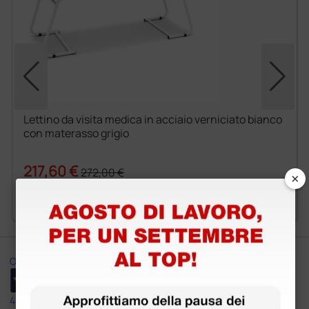
Lettino da visita medica in acciaio verniciato bianco
con materasso grigio
217,60 €
272,00 €
×
(Prezzo i.e.)
1 pz.
Ottimo
4,6
/5