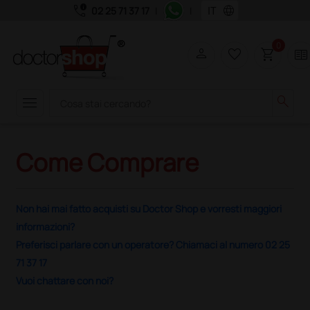
call_quality
language
02 25 71 37 17
|
|
0
person
favorite_border
shopping_cart
two_pager
menu
search
Come Comprare
Non hai mai fatto acquisti su Doctor Shop e vorresti maggiori
informazioni?
Preferisci parlare con un operatore? Chiamaci al numero 02 25
71 37 17
Vuoi chattare con noi?