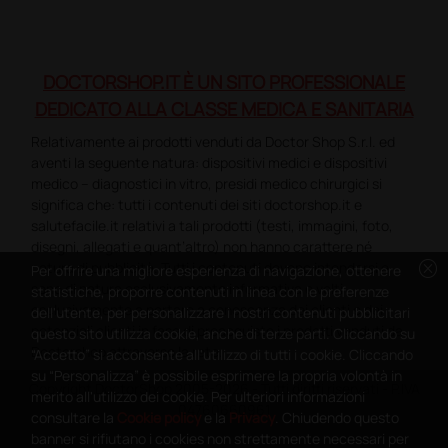
DOCTORSHOP.IT È UN SITO PROFESSIONALE
DEDICATO ALLA CLASSE MEDICA E SANITARIA
Relativamente ai prodotti venduti da Doctor Shop S.r.l. ed
aventi la seguente natura: dispositivi medici e dispositivi
medico – diagnostici in vitro, presidi medico chirurgici si
significa che: tutti i contenuti dei siti doctorshop.it e
salutefacile.it relativi a tali prodotti (testi, immagini, foto,
disegni, allegati e quant’altro) non hanno carattere né
cancel
natura di pubblicità. Tutti i contenuti devono intendersi e
Per offrire una migliore esperienza di navigazione, ottenere
sono di natura esclusivamente informativa e volti
statistiche, proporre contenuti in linea con le preferenze
esclusivamente a portare a conoscenza dei clienti e dei
dell'utente, per personalizzare i nostri contenuti pubblicitari
potenziali clienti in fase di preacquisto i prodotti venduti da
questo sito utilizza cookie, anche di terze parti. Cliccando su
Doctorshop attraverso la rete.
“Accetto” si acconsente all'utilizzo di tutti i cookie. Cliccando
su “Personalizza” è possibile esprimere la propria volontà in
Copyright DoctorShop 2005-2026 - Tutti diritti riservati - P.IVA
merito all'utilizzo dei cookie. Per ulteriori informazioni
04760660961
consultare la
Cookie policy
e la
Privacy
. Chiudendo questo
banner si rifiutano i cookies non strettamente necessari per