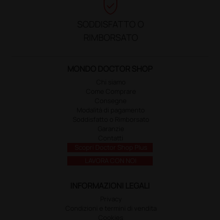
verified_user
SODDISFATTO O
RIMBORSATO
MONDO DOCTOR SHOP
Chi siamo
Come Comprare
Consegne
Modalità di pagamento
Soddisfatto o Rimborsato
Garanzie
Contatti
Scopri Doctor Shop Plus
LAVORA CON NOI
INFORMAZIONI LEGALI
Privacy
Condizioni e termini di vendita
Cookies