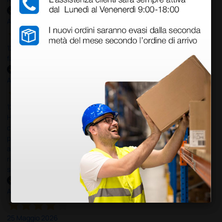
Acquirente verificato
12 Giugno 2026
facilità di acquisto e puntualità
Acquirente verificato
12 Giugno 2026
Ho avuto un problema con la consegna, il pacco non è stato
consegnato ma messo in giacenza. Il problema è stato
prontamente risolto dal servizio clienti. Altro problema il codice di
attivazione del software per il PC non corretto e anche questo
risolto in modo rapido professionale e immediato. Assistenza
super disponibile e professionale più che 5 stelle
Acquirente verificato
25 Maggio 2026