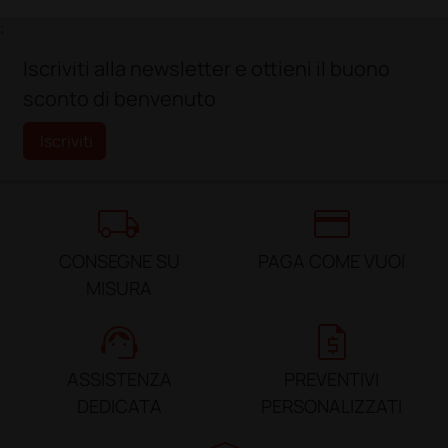
;
Iscriviti alla newsletter e ottieni il buono
sconto di benvenuto
Iscriviti
local_shipping
credit_card
CONSEGNE SU
PAGA COME VUOI
MISURA
support_agent
request_quote
ASSISTENZA
PREVENTIVI
DEDICATA
PERSONALIZZATI