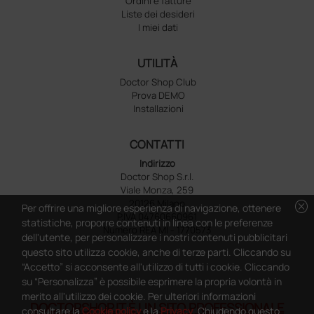
Ordini e fatture
Liste dei desideri
I miei dati
UTILITÀ
Doctor Shop Club
Prova DEMO
Installazioni
CONTATTI
Indirizzo
Doctor Shop S.r.l.
Viale Monza, 259
20126 Milano
cancel
Per offrire una migliore esperienza di navigazione, ottenere
P.IVA 04760660961
statistiche, proporre contenuti in linea con le preferenze
Numero REA MI - 1770573
dell'utente, per personalizzare i nostri contenuti pubblicitari
questo sito utilizza cookie, anche di terze parti. Cliccando su
“Accetto” si acconsente all'utilizzo di tutti i cookie. Cliccando
su “Personalizza” è possibile esprimere la propria volontà in
merito all'utilizzo dei cookie. Per ulteriori informazioni
DOCTORSHOP.IT È UN SITO PROFESSIONALE
consultare la
Cookie policy
e la
Privacy
. Chiudendo questo