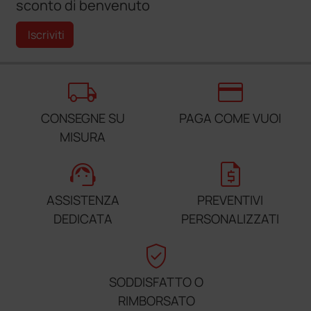
sconto di benvenuto
Iscriviti
local_shipping
credit_card
CONSEGNE SU
PAGA COME VUOI
MISURA
support_agent
request_quote
ASSISTENZA
PREVENTIVI
DEDICATA
PERSONALIZZATI
verified_user
SODDISFATTO O
RIMBORSATO