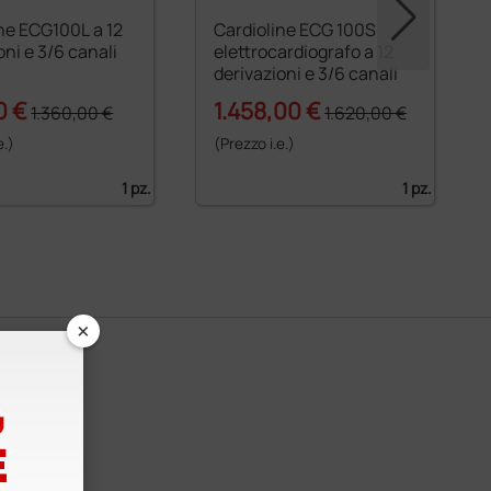
ne ECG100L a 12
Cardioline ECG 100S
oni e 3/6 canali
elettrocardiografo a 12
derivazioni e 3/6 canali
0 €
1.458,00 €
1.360,00 €
1.620,00 €
e.)
(Prezzo i.e.)
1 pz.
1 pz.
×