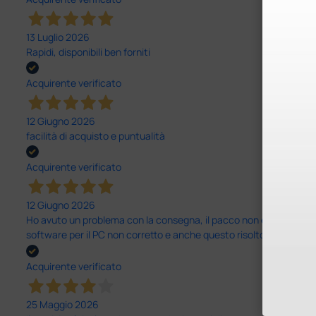
13 Luglio 2026
Rapidi, disponibili ben forniti
Acquirente verificato
12 Giugno 2026
facilità di acquisto e puntualità
Acquirente verificato
12 Giugno 2026
Ho avuto un problema con la consegna, il pacco non è stato conseg
software per il PC non corretto e anche questo risolto in modo ra
Acquirente verificato
25 Maggio 2026