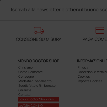
Iscriviti alla newsletter e ottieni il buono 
local_shipping
credit_card
CONSEGNE SU MISURA
PAGA COME
MONDO DOCTOR SHOP
INFORMAZIONI L
Chi siamo
Privacy
Come Comprare
Condizioni e termini
Consegne
Cookies
Modalità di pagamento
Imposta Cookies
Soddisfatto o Rimborsato
Garanzie
Contatti
Scopri Doctor Shop Plus
LAVORA CON NOI