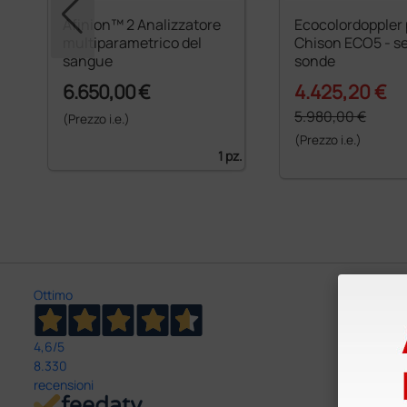
Afinion™ 2 Analizzatore
Ecocolordoppler 
multiparametrico del
Chison ECO5 - s
sangue
sonde
6.650,00 €
4.425,20 €
5.980,00 €
(Prezzo i.e.)
(Prezzo i.e.)
1 pz.
Ottimo
4,6
/5
8.330
recensioni