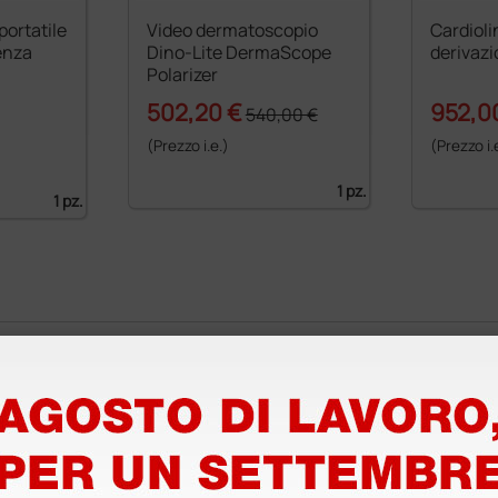
portatile
Video dermatoscopio
Cardioli
enza
Dino-Lite DermaScope
derivazi
Polarizer
502,20 €
952,0
540,00 €
(Prezzo i.e.)
(Prezzo i.
1 pz.
1 pz.