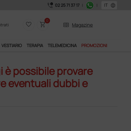
call_quality
language
02 25 71 37 17
|
|
0
favorite_border
shopping_cart
two_pager
Magazine
trati
VESTIARIO
TERAPIA
TELEMEDICINA
PROMOZIONI
i è possibile provare
e eventuali dubbi e