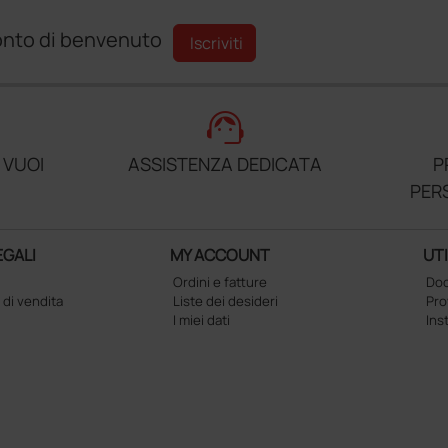
sconto di benvenuto
Iscriviti
support_agent
 VUOI
ASSISTENZA DEDICATA
P
PER
EGALI
MY ACCOUNT
UTI
Ordini e fatture
Doc
 di vendita
Liste dei desideri
Pr
I miei dati
Ins