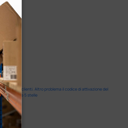
servizio clienti. Altro problema il codice di attivazione del
nale più che 5 stelle