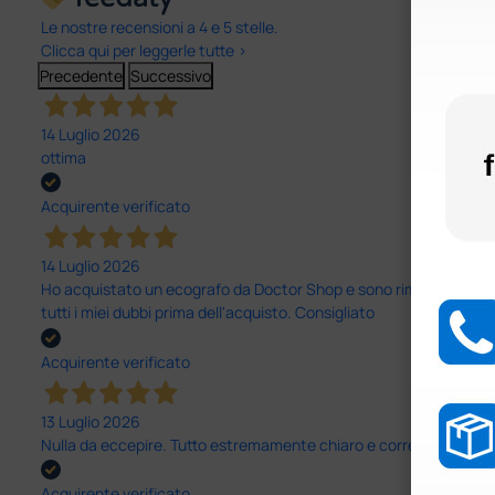
Le nostre recensioni a 4 e 5 stelle.
Clicca qui per leggerle tutte >
Precedente
Successivo
14 Luglio 2026
ottima
Acquirente verificato
14 Luglio 2026
Ho acquistato un ecografo da Doctor Shop e sono rimasto molto sod
tutti i miei dubbi prima dell'acquisto. Consigliato
Acquirente verificato
13 Luglio 2026
Nulla da eccepire. Tutto estremamente chiaro e corretto, dall’ord
Acquirente verificato