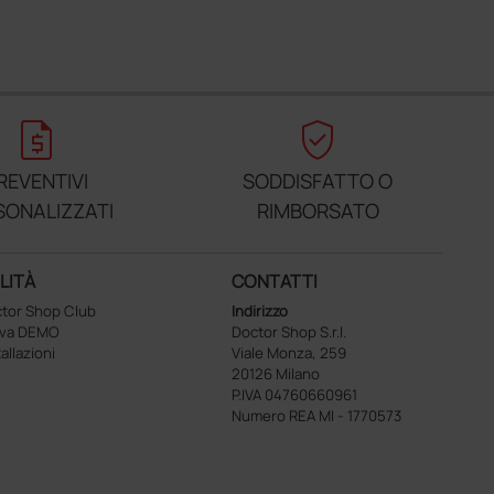
request_quote
verified_user
REVENTIVI
SODDISFATTO O
SONALIZZATI
RIMBORSATO
LITÀ
CONTATTI
tor Shop Club
Indirizzo
ova DEMO
Doctor Shop S.r.l.
tallazioni
Viale Monza, 259
20126 Milano
P.IVA 04760660961
Numero REA MI - 1770573