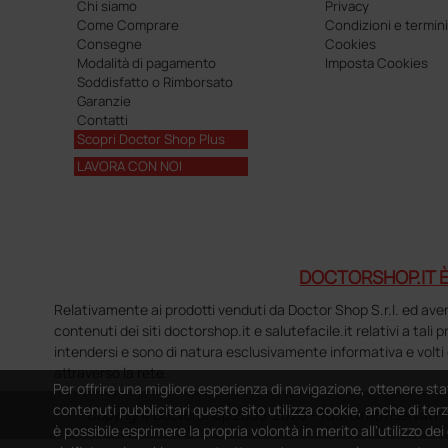
Chi siamo
Privacy
Come Comprare
Condizioni e termini
Consegne
Cookies
Modalità di pagamento
Imposta Cookies
Soddisfatto o Rimborsato
Garanzie
Contatti
Scopri Doctor Shop Plus
LAVORA CON NOI
DOCTORSHOP.IT È
Relativamente ai prodotti venduti da Doctor Shop S.r.l. ed aventi 
contenuti dei siti doctorshop.it e salutefacile.it relativi a tali
intendersi e sono di natura esclusivamente informativa e volti 
attraverso la rete.
Per offrire una migliore esperienza di navigazione, ottenere sta
contenuti pubblicitari questo sito utilizza cookie, anche di terz
Copyright DoctorShop 2005-2026 - Tutti diritti riservati
è possibile esprimere la propria volontà in merito all'utilizzo de