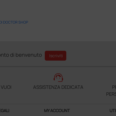
 DI DOCTOR SHOP
sconto di benvenuto
Iscriviti
support_agent
 VUOI
ASSISTENZA DEDICATA
P
PER
EGALI
MY ACCOUNT
UTI