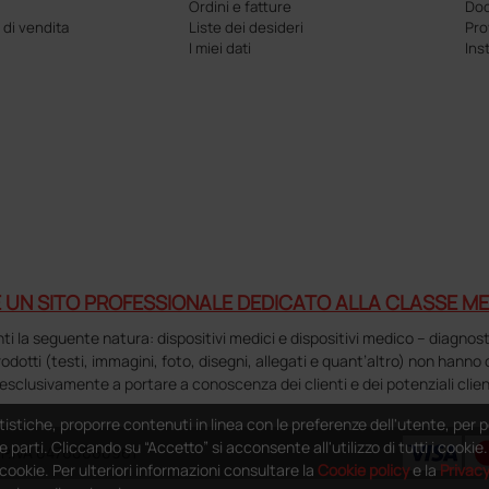
Ordini e fatture
Doc
 di vendita
Liste dei desideri
Pr
I miei dati
Ins
 UN SITO PROFESSIONALE DEDICATO ALLA CLASSE ME
la seguente natura: dispositivi medici e dispositivi medico – diagnostici i
 prodotti (testi, immagini, foto, disegni, allegati e quant’altro) non hann
esclusivamente a portare a conoscenza dei clienti e dei potenziali clien
tistiche, proporre contenuti in linea con le preferenze dell'utente, per p
e parti. Cliccando su “Accetto” si acconsente all'utilizzo di tutti i cooki
 - P.IVA 04760660961
i cookie. Per ulteriori informazioni consultare la
Cookie policy
e la
Privac