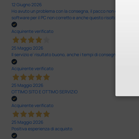
12 Giugno 2026
Ho avuto un problema con la consegna, il pacco non è stato conseg
software per il PC non corretto e anche questo risolto in modo ra
Acquirente verificato
25 Maggio 2026
Il servizio e’ risultato buono, anche i tempi di consegna
Acquirente verificato
25 Maggio 2026
OTTIMO SITO E OTTIMO SERVIZIO
Acquirente verificato
25 Maggio 2026
Positiva esperienza di acquisto