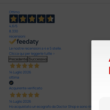
Ottimo
4,6
/5
8.330
recensioni
Le nostre recensioni a 4 e 5 stelle.
Clicca qui per leggerle tutte >
Precedente
Successivo
14 Luglio 2026
ottima
Acquirente verificato
14 Luglio 2026
Ho acquistato un ecografo da Doctor Shop e sono rimasto molto sod