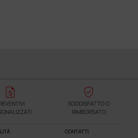
request_quote
verified_user
REVENTIVI
SODDISFATTO O
SONALIZZATI
RIMBORSATO
LITÀ
CONTATTI