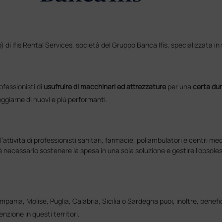
 di Ifis Rental Services, società del Gruppo Banca Ifis, specializzata in 
ofessionisti di
usufruire di macchinari ed attrezzature
per una
certa du
leggiarne di nuovi e più performanti.
ll’attività di professionisti sanitari, farmacie, poliambulatori e centri med
 è necessario sostenere la spesa in una sola soluzione e gestire l’obsol
mpania, Molise, Puglia, Calabria, Sicilia o Sardegna puoi, inoltre, benefici
enzione in questi territori.