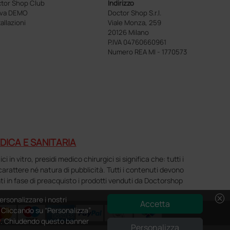
tor Shop Club
Indirizzo
ova DEMO
Doctor Shop S.r.l.
tallazioni
Viale Monza, 259
20126 Milano
P.IVA 04760660961
Numero REA MI - 1770573
DICA E SANITARIA
n vitro, presidi medico chirurgici si significa che: tutti i
o carattere né natura di pubblicità. Tutti i contenuti devono
ti in fase di preacquisto i prodotti venduti da Doctorshop
cancel
ersonalizzare i nostri
Accetta
e. Cliccando su “Personalizza”
y
. Chiudendo questo banner
Personalizza