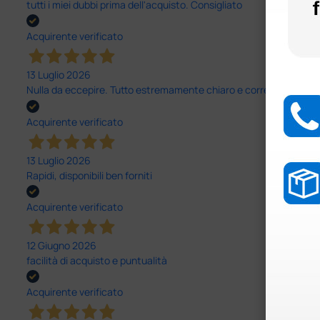
tutti i miei dubbi prima dell'acquisto. Consigliato
Acquirente verificato
13 Luglio 2026
Nulla da eccepire. Tutto estremamente chiaro e corretto, dall’ord
Acquirente verificato
13 Luglio 2026
Rapidi, disponibili ben forniti
Acquirente verificato
12 Giugno 2026
facilità di acquisto e puntualità
Acquirente verificato