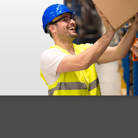
nato ma messo in giacenza. Il problema è stato prontamente risolto dal 
pido professionale e immediato. Assistenza super disponibile e professio