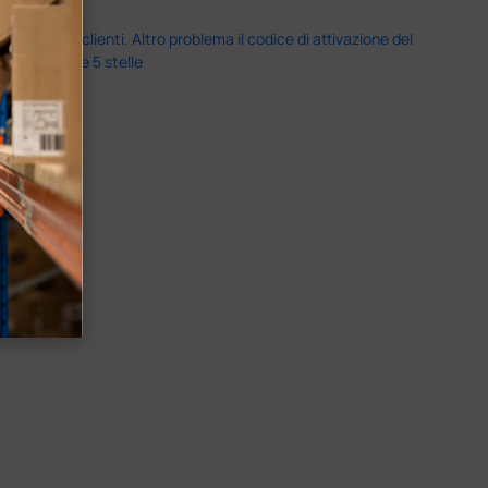
servizio clienti. Altro problema il codice di attivazione del
nale più che 5 stelle