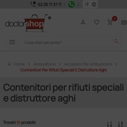
call_quality
language
02 25 71 37 17
|
|
0
person
favorite_border
shopping_cart
two_page
menu
search
home
Home
Ambulatorio
Accessori Per Ambulatorio
Contenitori Per Rifiuti Speciali E Distruttore Aghi
Contenitori per rifiuti speciali
e distruttore aghi
Trovati
10
prodotti