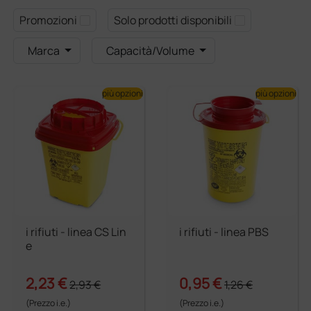
Promozioni
Solo prodotti disponibili
Marca
Capacità/Volume
più opzioni
più opzioni
i rifiuti - linea CS Lin
i rifiuti - linea PBS
e
2,23 €
0,95 €
2,93 €
1,26 €
(Prezzo i.e.)
(Prezzo i.e.)