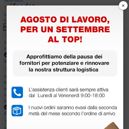
recensioni
×
Le nostre recensioni a 4 e 5 stelle.
Clicca qui per leggerle tutte >
Precedente
Successivo
14 Luglio 2026
ottima
Acquirente verificato
14 Luglio 2026
Ho acquistato un ecografo da Doctor Shop e sono rimasto molto
soddisfatto dell'esperienza. Apparecchiatura di qualità, consegna
nei tempi previsti e un servizio clienti disponibile che ha risposto a
tutti i miei dubbi prima dell'acquisto. Consigliato
Acquirente verificato
13 Luglio 2026