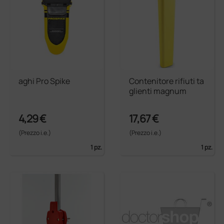
aghi Pro Spike
Contenitore rifiuti ta
glienti magnum
4,29 €
17,67 €
(Prezzo i.e.)
(Prezzo i.e.)
1 pz.
1 pz.