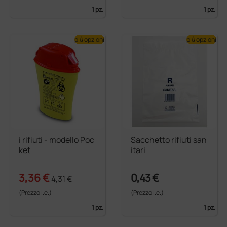
1 pz.
1 pz.
più opzioni
più opzioni
i rifiuti - modello Poc
Sacchetto rifiuti san
ket
itari
3,36 €
0,43 €
4,31 €
(Prezzo i.e.)
(Prezzo i.e.)
1 pz.
1 pz.