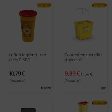
più opzioni
più opzioni
i rifiuti taglienti - mo
Contenitore per rifiu
dello DISPO
ti speciali
10,79 €
9,89 €
11,64 €
(Prezzo i.e.)
(Prezzo i.e.)
11 pezzi
1 pz.
più opzioni