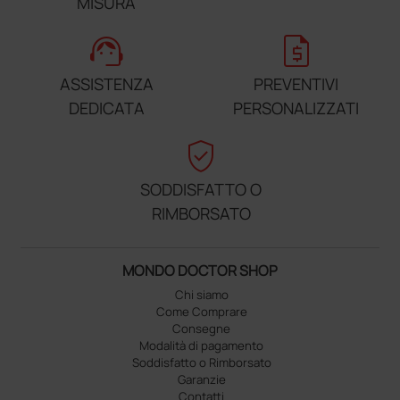
MISURA
support_agent
request_quote
ASSISTENZA
PREVENTIVI
DEDICATA
PERSONALIZZATI
verified_user
SODDISFATTO O
RIMBORSATO
MONDO DOCTOR SHOP
Chi siamo
Come Comprare
Consegne
Modalità di pagamento
Soddisfatto o Rimborsato
Garanzie
Contatti