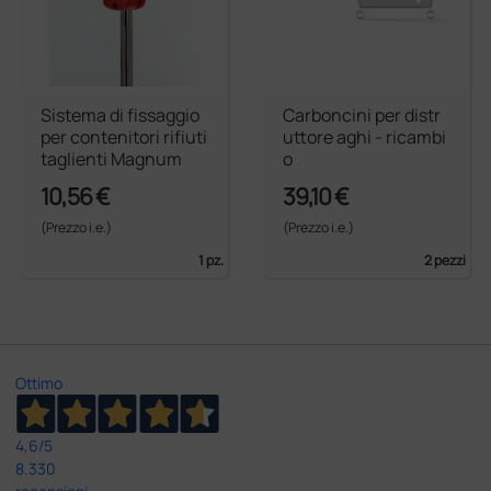
Sistema di fissaggio
Carboncini per distr
per contenitori rifiuti
uttore aghi - ricambi
taglienti Magnum
o
10,56 €
39,10 €
(Prezzo i.e.)
(Prezzo i.e.)
1 pz.
2 pezzi
Ottimo
4,6
/5
8.330