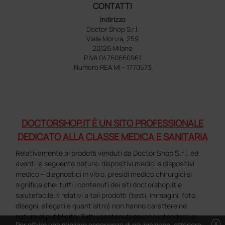
CONTATTI
Indirizzo
Doctor Shop S.r.l.
Viale Monza, 259
20126 Milano
P.IVA 04760660961
Numero REA MI - 1770573
DOCTORSHOP.IT È UN SITO PROFESSIONALE
DEDICATO ALLA CLASSE MEDICA E SANITARIA
Relativamente ai prodotti venduti da Doctor Shop S.r.l. ed
aventi la seguente natura: dispositivi medici e dispositivi
medico – diagnostici in vitro, presidi medico chirurgici si
significa che: tutti i contenuti dei siti doctorshop.it e
salutefacile.it relativi a tali prodotti (testi, immagini, foto,
disegni, allegati e quant’altro) non hanno carattere né
natura di pubblicità. Tutti i contenuti devono intendersi e
cancel
Per offrire una migliore esperienza di navigazione, ottenere