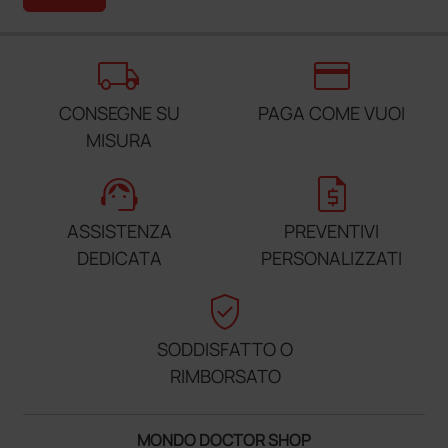
local_shipping
credit_card
CONSEGNE SU
PAGA COME VUOI
MISURA
support_agent
request_quote
ASSISTENZA
PREVENTIVI
DEDICATA
PERSONALIZZATI
verified_user
SODDISFATTO O
RIMBORSATO
MONDO DOCTOR SHOP