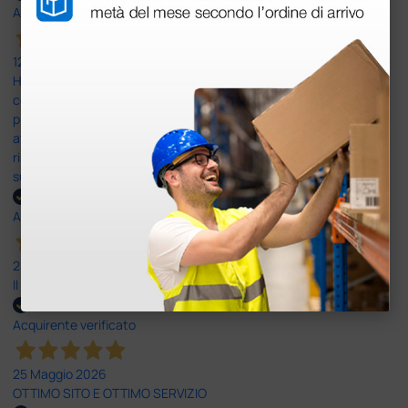
Acquirente verificato
12 Giugno 2026
Ho avuto un problema con la consegna, il pacco non è stato
consegnato ma messo in giacenza. Il problema è stato
prontamente risolto dal servizio clienti. Altro problema il codice di
attivazione del software per il PC non corretto e anche questo
risolto in modo rapido professionale e immediato. Assistenza
super disponibile e professionale più che 5 stelle
Acquirente verificato
25 Maggio 2026
Il servizio e’ risultato buono, anche i tempi di consegna
Acquirente verificato
25 Maggio 2026
OTTIMO SITO E OTTIMO SERVIZIO