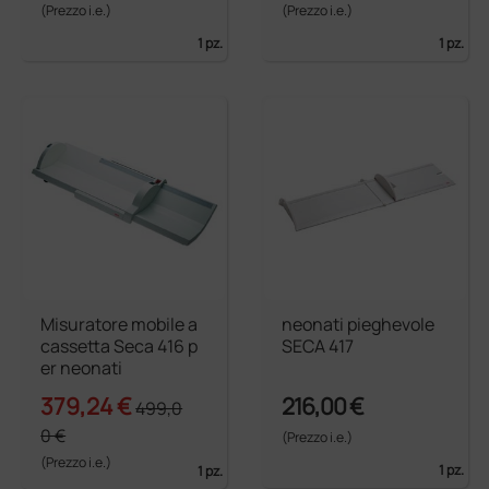
(Prezzo i.e.)
(Prezzo i.e.)
1 pz.
1 pz.
Misuratore mobile a
neonati pieghevole
cassetta Seca 416 p
SECA 417
er neonati
379,24 €
216,00 €
499,0
0 €
(Prezzo i.e.)
(Prezzo i.e.)
1 pz.
1 pz.