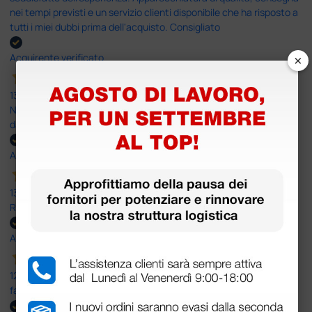
nei tempi previsti e un servizio clienti disponibile che ha risposto a
tutti i miei dubbi prima dell'acquisto. Consigliato
×
Acquirente verificato
13 Luglio 2026
Nulla da eccepire. Tutto estremamente chiaro e corretto,
dall’ordine alla consegna.
Acquirente verificato
13 Luglio 2026
Rapidi, disponibili ben forniti
Acquirente verificato
12 Giugno 2026
facilità di acquisto e puntualità