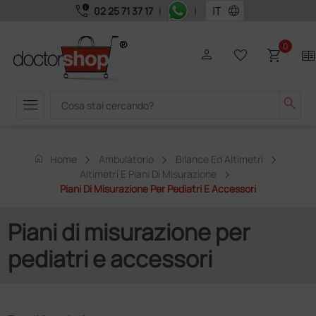
call_quality
language
02 25 71 37 17
|
|
0
person
favorite_border
shopping_cart
two_page
menu
search
home
Home
Ambulatorio
Bilance Ed Altimetri
Altimetri E Piani Di Misurazione
Piani Di Misurazione Per Pediatri E Accessori
Piani di misurazione per
pediatri e accessori