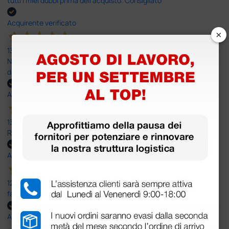
tutti i miei dubbi prima dell'acquisto. Consigliato
Acquirente verificato
×
13 Luglio 2026
Nulla da eccepire. Tutto estremamente chiaro e corretto,
dall’ordine alla consegna.
Acquirente verificato
13 Luglio 2026
Rapidi, disponibili ben forniti
Acquirente verificato
12 Giugno 2026
facilità di acquisto e puntualità
Acquirente verificato