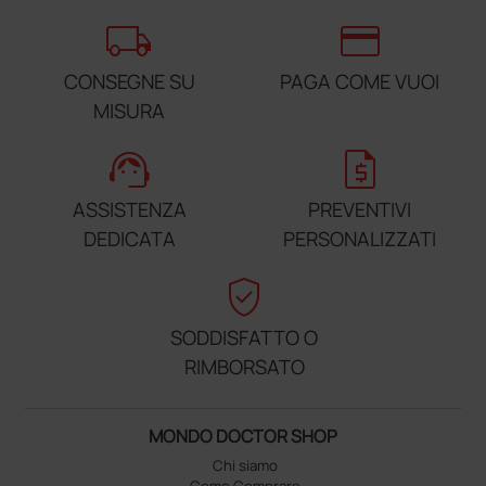
local_shipping
credit_card
CONSEGNE SU
PAGA COME VUOI
MISURA
support_agent
request_quote
ASSISTENZA
PREVENTIVI
DEDICATA
PERSONALIZZATI
verified_user
SODDISFATTO O
RIMBORSATO
MONDO DOCTOR SHOP
Chi siamo
Come Comprare