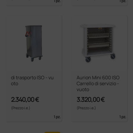
1 pz.
1 pz.
di trasporto ISO - vu
Aurion Mini 600 ISO
oto
Carrello di servizio -
vuoto
2.340,00 €
3.320,00 €
(Prezzo i.e.)
(Prezzo i.e.)
1 pz.
1 pz.