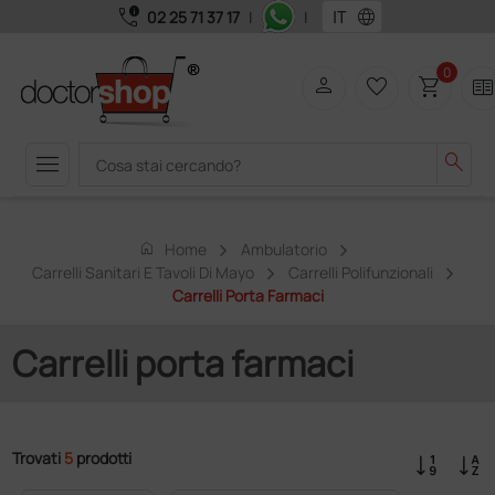
call_quality
language
02 25 71 37 17
|
|
0
person
favorite_border
shopping_cart
two_page
menu
search
home
Home
Ambulatorio
Carrelli Sanitari E Tavoli Di Mayo
Carrelli Polifunzionali
Carrelli Porta Farmaci
Carrelli porta farmaci
Trovati
5
prodotti