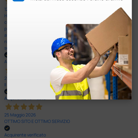
12 Giugno 2026
Ho avuto un problema con la consegna, il pacco non è stato
consegnato ma messo in giacenza. Il problema è stato
prontamente risolto dal servizio clienti. Altro problema il codice di
attivazione del software per il PC non corretto e anche questo
risolto in modo rapido professionale e immediato. Assistenza
super disponibile e professionale più che 5 stelle
Acquirente verificato
25 Maggio 2026
Il servizio e’ risultato buono, anche i tempi di consegna
Acquirente verificato
25 Maggio 2026
OTTIMO SITO E OTTIMO SERVIZIO
Acquirente verificato