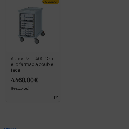
più opzioni
Aurion Mini 400 Carr
ello farmacia double
face
4.460,00 €
(Prezzo i.e.)
1 pz.