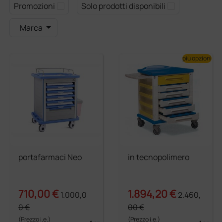
Promozioni
Solo prodotti disponibili
Marca
più opzioni
portafarmaci Neo
in tecnopolimero
710,00 €
1.894,20 €
1.000,0
2.460,
0 €
00 €
(Prezzo i.e.)
(Prezzo i.e.)