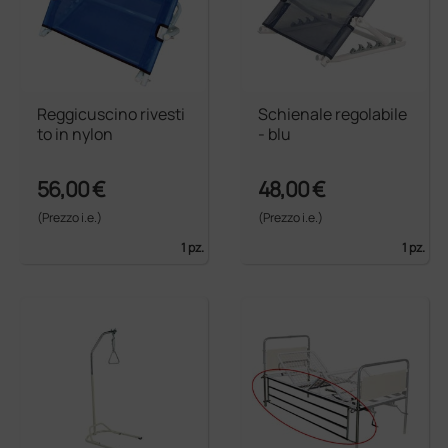
Reggicuscino rivesti
Schienale regolabile
to in nylon
- blu
56,00 €
48,00 €
(Prezzo i.e.)
(Prezzo i.e.)
1 pz.
1 pz.