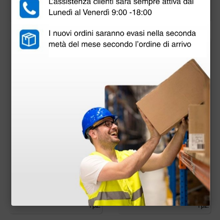
1 pz.
1 pz.
Fodera impermeabil
Fodera traspirante in
e universale per mat
trevira per materass
erasso - 190 × 80 × 14
o - 190 × 80 × 12 cm
cm
58,00 €
69,00 €
(Prezzo i.e.)
(Prezzo i.e.)
1 pz.
1 pz.