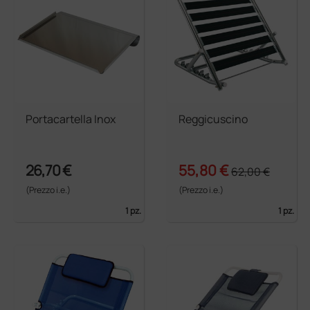
Portacartella Inox
Reggicuscino
26,70 €
55,80 €
62,00 €
(Prezzo i.e.)
(Prezzo i.e.)
1 pz.
1 pz.