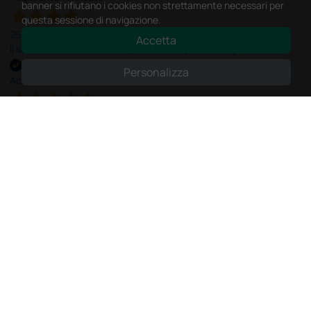
banner si rifiutano i cookies non strettamente necessari per
questa sessione di navigazione.
25 Maggio 2026
Accetta
Il servizio e’ risultato buono, anche i tempi di consegna
Personalizza
Acquirente verificato
25 Maggio 2026
OTTIMO SITO E OTTIMO SERVIZIO
Acquirente verificato
25 Maggio 2026
Positiva esperienza di acquisto
Acquirente verificato
24 Maggio 2026
SONO UN CLIENTE SODDISFATTO E CHE APPREZZA LA SERIETA' DI