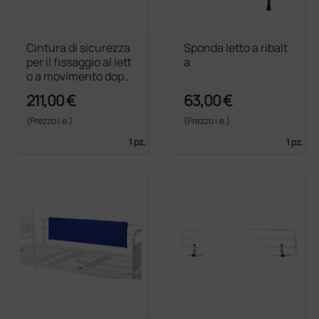
Cintura di sicurezza
Sponda letto a ribalt
per il fissaggio al lett
a
o a movimento doppi
o
211,00 €
63,00 €
(Prezzo i.e.)
(Prezzo i.e.)
1 pz.
1 pz.