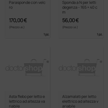
Parasponde con velc
Sponda a N per letti
ro
degenza - 165 × 40 c
m
170,00 €
56,00 €
(Prezzo i.e.)
(Prezzo i.e.)
1 pz.
1 pz.
Asta flebo per letto e
Alzamalati per letto
lettrico ad altezza va
elettrico ad altezza v
riabile
ariabile