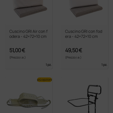
Cuscino GRI Air con f
Cuscino GRI con fod
odera - 42×72×10 cm
era - 42×72×10 cm
51,00 €
49,50 €
(Prezzo i.e.)
(Prezzo i.e.)
1 pz.
1 pz.
più opzioni