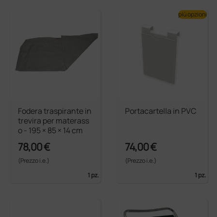
più opzioni
Fodera traspirante in
Portacartella in PVC
trevira per materass
o - 195 × 85 × 14 cm
78,00 €
74,00 €
(Prezzo i.e.)
(Prezzo i.e.)
1 pz.
1 pz.