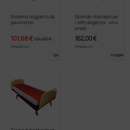
Sistema reggiarto da
Sponde ribaltabili pe
pavimento
r letti degenza - univ
ersali
101,68 €
162,00 €
124,00 €
(Prezzo i.e.)
(Prezzo i.e.)
1 pz.
1 coppia
Telino di trasferimen