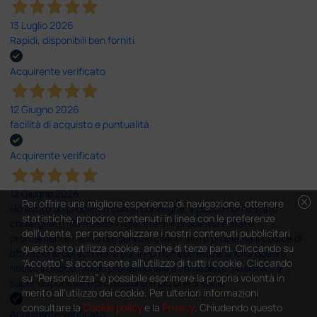
13 Luglio 2026
Rapidi, disponibili ben forniti
Acquirente verificato
12 Giugno 2026
facilità di acquisto e puntualità
Acquirente verificato
12 Giugno 2026
cancel
Per offrire una migliore esperienza di navigazione, ottenere
Ho avuto un problema con la consegna, il pacco non è stato
statistiche, proporre contenuti in linea con le preferenze
consegnato ma messo in giacenza. Il problema è stato
dell'utente, per personalizzare i nostri contenuti pubblicitari
prontamente risolto dal servizio clienti. Altro problema il codice di
questo sito utilizza cookie, anche di terze parti. Cliccando su
attivazione del software per il PC non corretto e anche questo
“Accetto” si acconsente all'utilizzo di tutti i cookie. Cliccando
risolto in modo rapido professionale e immediato. Assistenza
su “Personalizza” è possibile esprimere la propria volontà in
super disponibile e professionale più che 5 stelle
merito all'utilizzo dei cookie. Per ulteriori informazioni
consultare la
Cookie policy
e la
Privacy
. Chiudendo questo
Acquirente verificato