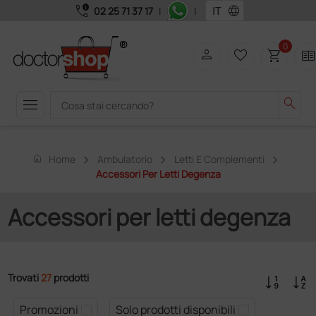
call_quality
language
02 25 71 37 17
|
|
0
person
favorite_border
shopping_cart
two_page
menu
search
home
Home
Ambulatorio
Letti E Complementi
Accessori Per Letti Degenza
Accessori per letti degenza
Trovati
27
prodotti
Promozioni
Solo prodotti disponibili