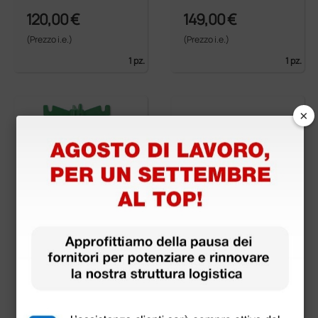
120,00 €
149,00 €
(Prezzo i.e.)
(Prezzo i.e.)
1 pz.
1 pz.
×
Asta portaflebo 4 ga
Cintura di sicurezza
nci per letti degenza
per il fissaggio al lett
o - a movimento sing
olo - L-XL
21,30 €
96,80 €
121,00 €
(Prezzo i.e.)
(Prezzo i.e.)