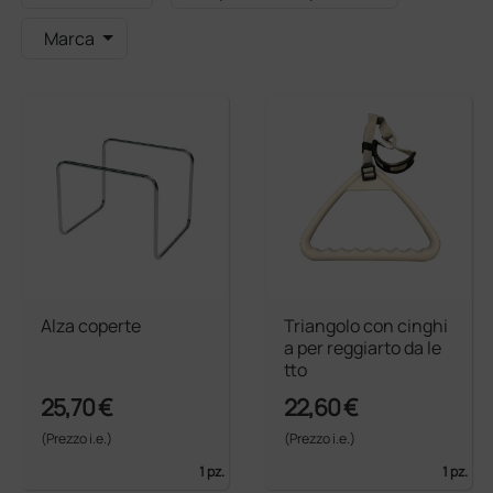
Marca
Alza coperte
Triangolo con cinghi
a per reggiarto da le
tto
25,70 €
22,60 €
(Prezzo i.e.)
(Prezzo i.e.)
1 pz.
1 pz.