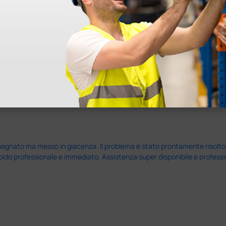
nato ma messo in giacenza. Il problema è stato prontamente risolto dal 
pido professionale e immediato. Assistenza super disponibile e professio