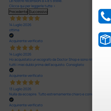
Le nostre recensioni a 4 e 5 stelle.
Clicca qui per leggerle tutte >
Precedente
Successivo
14 Luglio 2026
ottima
Acquirente verificato
14 Luglio 2026
Ho acquistato un ecografo da Doctor Shop e sono rimasto molto sod
tutti i miei dubbi prima dell'acquisto. Consigliato
Acquirente verificato
13 Luglio 2026
Nulla da eccepire. Tutto estremamente chiaro e corretto, dall’ord
Acquirente verificato