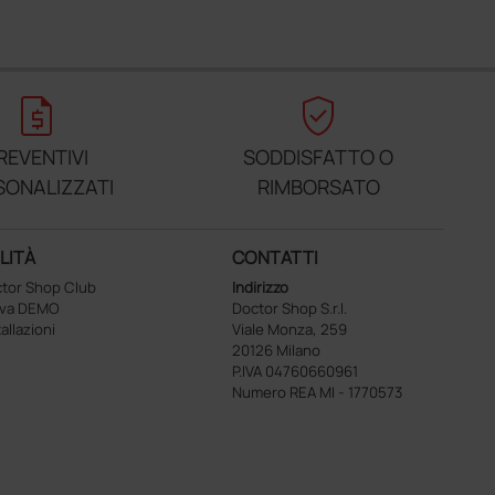
request_quote
verified_user
REVENTIVI
SODDISFATTO O
SONALIZZATI
RIMBORSATO
LITÀ
CONTATTI
tor Shop Club
Indirizzo
ova DEMO
Doctor Shop S.r.l.
tallazioni
Viale Monza, 259
20126 Milano
P.IVA 04760660961
Numero REA MI - 1770573