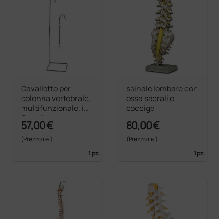
Cavalletto per
spinale lombare con
colonna vertebrale,
ossa sacrali e
multifunzionale, in
coccige
3 parti
57,00 €
80,00 €
(Prezzo i.e.)
(Prezzo i.e.)
1 pz.
1 pz.