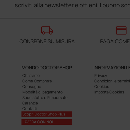
Iscriviti alla newsletter e ottieni il buono 
local_shipping
credit_card
CONSEGNE SU MISURA
PAGA COME
MONDO DOCTOR SHOP
INFORMAZIONI L
Chi siamo
Privacy
Come Comprare
Condizioni e termini
Consegne
Cookies
Modalità di pagamento
Imposta Cookies
Soddisfatto o Rimborsato
Garanzie
Contatti
Scopri Doctor Shop Plus
LAVORA CON NOI