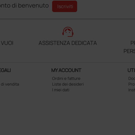
sconto di benvenuto
Iscriviti
support_agent
 VUOI
ASSISTENZA DEDICATA
P
PER
EGALI
MY ACCOUNT
UTI
Ordini e fatture
Doc
 di vendita
Liste dei desideri
Pr
I miei dati
Ins