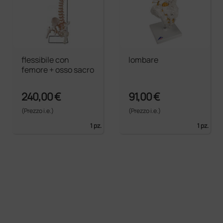
flessibile con
lombare
femore + osso sacro
240,00 €
91,00 €
(Prezzo i.e.)
(Prezzo i.e.)
1 pz.
1 pz.