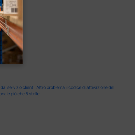
servizio clienti. Altro problema il codice di attivazione del
nale più che 5 stelle