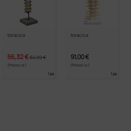
toracica
toracica
56,32 €
91,00 €
64,00 €
(Prezzo i.e.)
(Prezzo i.e.)
1 pz.
1 pz.