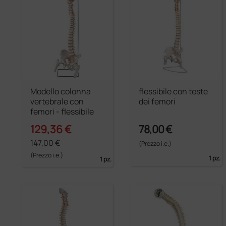
Modello colonna
flessibile con teste
vertebrale con
dei femori
femori - flessibile
129,36 €
78,00 €
147,00 €
(Prezzo i.e.)
(Prezzo i.e.)
1 pz.
1 pz.