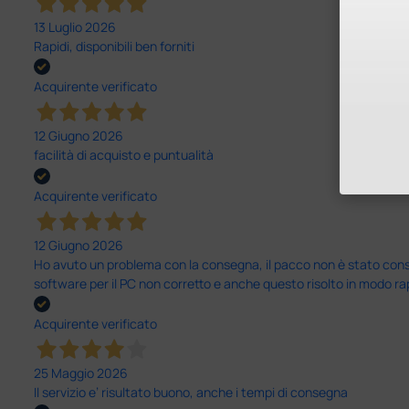
13 Luglio 2026
Rapidi, disponibili ben forniti
Acquirente verificato
12 Giugno 2026
facilità di acquisto e puntualità
Acquirente verificato
12 Giugno 2026
Ho avuto un problema con la consegna, il pacco non è stato conseg
software per il PC non corretto e anche questo risolto in modo ra
Acquirente verificato
25 Maggio 2026
Il servizio e’ risultato buono, anche i tempi di consegna