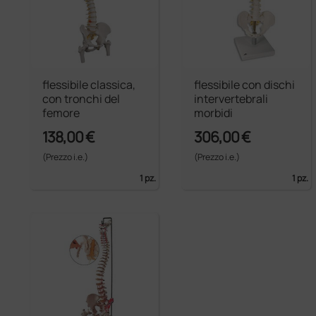
flessibile classica,
flessibile con dischi
con tronchi del
intervertebrali
femore
morbidi
138,00 €
306,00 €
(Prezzo i.e.)
(Prezzo i.e.)
1 pz.
1 pz.