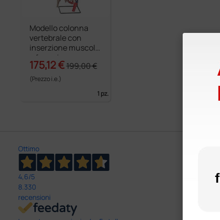
Modello colonna
vertebrale con
inserzione muscoli
e femori
175,12 €
199,00 €
(Prezzo i.e.)
1 pz.
Ottimo
4,6
/5
8.330
recensioni