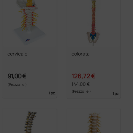
cervicale
colorata
91,00 €
126,72 €
144,00 €
(Prezzo i.e.)
(Prezzo i.e.)
1 pz.
1 pz.