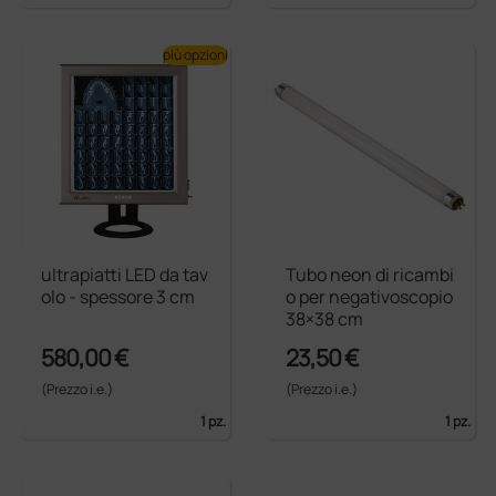
più opzioni
ultrapiatti LED da tav
Tubo neon di ricambi
olo - spessore 3 cm
o per negativoscopio
38×38 cm
580,00 €
23,50 €
(Prezzo i.e.)
(Prezzo i.e.)
1 pz.
1 pz.