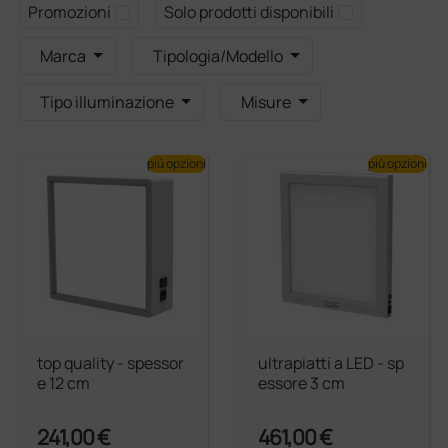
Promozioni
Solo prodotti disponibili
Marca
Tipologia/Modello
Tipo illuminazione
Misure
più opzioni
più opzioni
top quality - spessor
ultrapiatti a LED - sp
e 12 cm
essore 3 cm
241,00 €
461,00 €