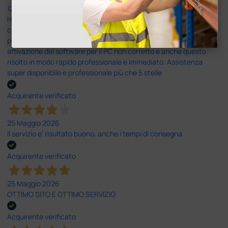
12 Giugno 2026
Ho avuto un problema con la consegna, il pacco non è stato
consegnato ma messo in giacenza. Il problema è stato
prontamente risolto dal servizio clienti. Altro problema il codice di
attivazione del software per il PC non corretto e anche questo
risolto in modo rapido professionale e immediato. Assistenza
super disponibile e professionale più che 5 stelle
Acquirente verificato
25 Maggio 2026
Il servizio e’ risultato buono, anche i tempi di consegna
Acquirente verificato
25 Maggio 2026
OTTIMO SITO E OTTIMO SERVIZIO
Acquirente verificato