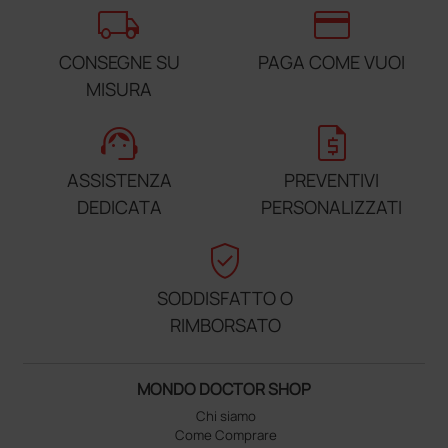
local_shipping
credit_card
CONSEGNE SU
PAGA COME VUOI
MISURA
support_agent
request_quote
ASSISTENZA
PREVENTIVI
DEDICATA
PERSONALIZZATI
verified_user
SODDISFATTO O
RIMBORSATO
MONDO DOCTOR SHOP
Chi siamo
Come Comprare