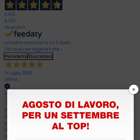
4,6
/5
8.330
recensioni
Le nostre recensioni a 4 e 5 stelle.
Clicca qui per leggerle tutte >
Precedente
Successivo
14 Luglio 2026
ottima
×
Acquirente verificato
14 Luglio 2026
Ho acquistato un ecografo da Doctor Shop e sono rimasto molto
soddisfatto dell'esperienza. Apparecchiatura di qualità, consegna
nei tempi previsti e un servizio clienti disponibile che ha risposto a
tutti i miei dubbi prima dell'acquisto. Consigliato