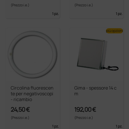
(Prezzo i.e.)
(Prezzo i.e.)
1 pz.
1 pz.
più opzioni
Circolina fluorescen
Gima - spessore 14 c
te per negativoscopi
m
- ricambio
24,50 €
192,00 €
(Prezzo i.e.)
(Prezzo i.e.)
1 pz.
1 pz.