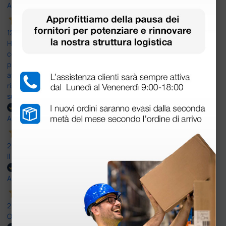
Acquirente verificato
12 Giugno 2026
Ho avuto un problema con la consegna, il pacco non è stato
consegnato ma messo in giacenza. Il problema è stato
prontamente risolto dal servizio clienti. Altro problema il codice di
attivazione del software per il PC non corretto e anche questo
risolto in modo rapido professionale e immediato. Assistenza
super disponibile e professionale più che 5 stelle
Acquirente verificato
25 Maggio 2026
Il servizio e’ risultato buono, anche i tempi di consegna
Acquirente verificato
25 Maggio 2026
OTTIMO SITO E OTTIMO SERVIZIO