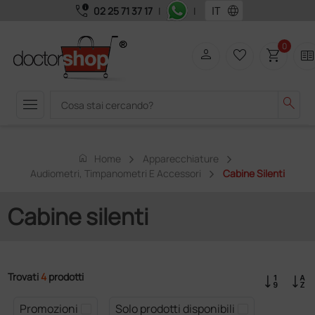
call_quality
language
02 25 71 37 17
|
|
0
person
favorite_border
shopping_cart
two_page
menu
search
home
Home
Apparecchiature
Audiometri, Timpanometri E Accessori
Cabine Silenti
Cabine silenti
Trovati
4
prodotti
Promozioni
Solo prodotti disponibili