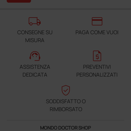
local_shipping
credit_card
CONSEGNE SU
PAGA COME VUOI
MISURA
support_agent
request_quote
ASSISTENZA
PREVENTIVI
DEDICATA
PERSONALIZZATI
verified_user
SODDISFATTO O
RIMBORSATO
MONDO DOCTOR SHOP