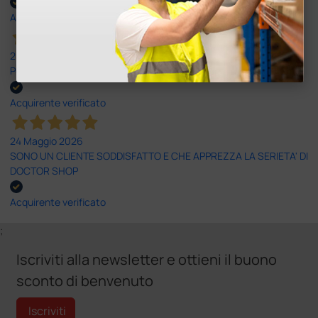
Acquirente verificato
25 Maggio 2026
Positiva esperienza di acquisto
Acquirente verificato
24 Maggio 2026
SONO UN CLIENTE SODDISFATTO E CHE APPREZZA LA SERIETA' DI
DOCTOR SHOP
Acquirente verificato
;
Iscriviti alla newsletter e ottieni il buono
sconto di benvenuto
Iscriviti