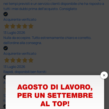
nei tempi previsti e un servizio clienti disponibile che ha risposto a
tutti i miei dubbi prima dell'acquisto. Consigliato
Acquirente verificato
13 Luglio 2026
Nulla da eccepire. Tutto estremamente chiaro e corretto,
dall’ordine alla consegna.
Acquirente verificato
13 Luglio 2026
Rapidi, disponibili ben forniti
×
Acquirente verificato
12 Giugno 2026
facilità di acquisto e puntualità