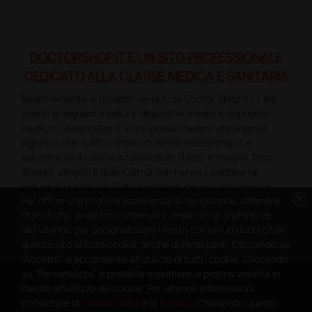
DOCTORSHOP.IT È UN SITO PROFESSIONALE
DEDICATO ALLA CLASSE MEDICA E SANITARIA
Relativamente ai prodotti venduti da Doctor Shop S.r.l. ed
aventi la seguente natura: dispositivi medici e dispositivi
medico – diagnostici in vitro, presidi medico chirurgici si
significa che: tutti i contenuti dei siti doctorshop.it e
salutefacile.it relativi a tali prodotti (testi, immagini, foto,
disegni, allegati e quant’altro) non hanno carattere né
natura di pubblicità. Tutti i contenuti devono intendersi e
cancel
Per offrire una migliore esperienza di navigazione, ottenere
sono di natura esclusivamente informativa e volti
statistiche, proporre contenuti in linea con le preferenze
esclusivamente a portare a conoscenza dei clienti e dei
dell'utente, per personalizzare i nostri contenuti pubblicitari
potenziali clienti in fase di preacquisto i prodotti venduti da
questo sito utilizza cookie, anche di terze parti. Cliccando su
Doctorshop attraverso la rete.
“Accetto” si acconsente all'utilizzo di tutti i cookie. Cliccando
Copyright DoctorShop 2005-2026 - Tutti diritti riservati - P.IVA
su “Personalizza” è possibile esprimere la propria volontà in
04760660961
merito all'utilizzo dei cookie. Per ulteriori informazioni
consultare la
Cookie policy
e la
Privacy
. Chiudendo questo