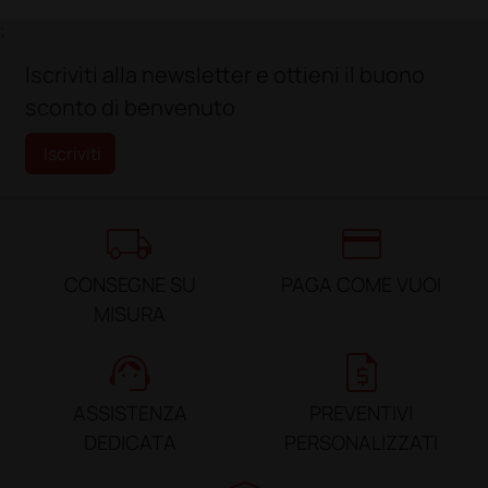
;
Iscriviti alla newsletter e ottieni il buono
sconto di benvenuto
Iscriviti
local_shipping
credit_card
CONSEGNE SU
PAGA COME VUOI
MISURA
support_agent
request_quote
ASSISTENZA
PREVENTIVI
DEDICATA
PERSONALIZZATI