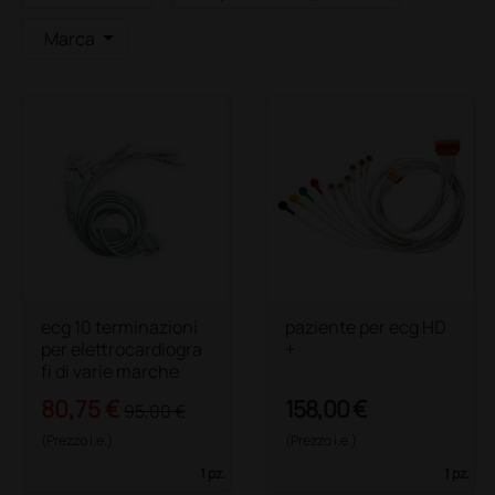
Marca
ecg 10 terminazioni
paziente per ecg HD
per elettrocardiogra
+
fi di varie marche
80,75 €
158,00 €
95,00 €
(Prezzo i.e.)
(Prezzo i.e.)
1 pz.
1 pz.