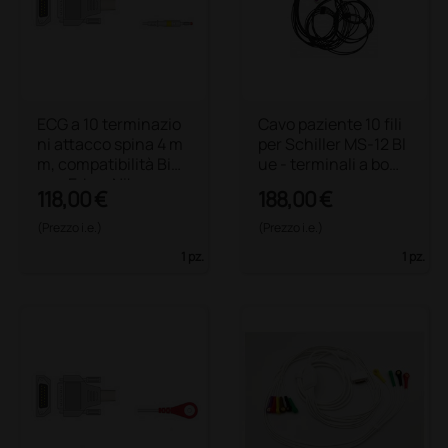
ECG a 10 terminazio
Cavo paziente 10 fili
ni attacco spina 4 m
per Schiller MS-12 Bl
m, compatibilità Bioc
ue - terminali a botto
are, Edan, Nihon
ne
118,00 €
188,00 €
(Prezzo i.e.)
(Prezzo i.e.)
1 pz.
1 pz.