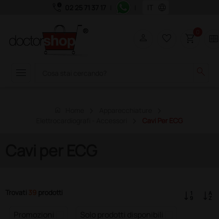
call_quality
language
02 25 71 37 17
|
|
0
person
favorite_border
shopping_cart
two_page
menu
search
home
Home
Apparecchiature
Elettrocardiografi - Accessori
Cavi Per ECG
Cavi per ECG
Trovati
39
prodotti
Promozioni
Solo prodotti disponibili