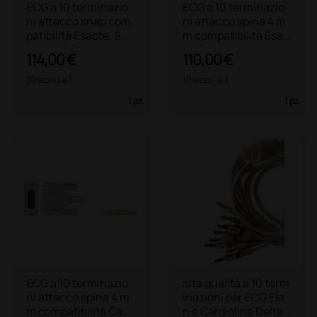
ECG a 10 terminazio
ECG a 10 terminazio
ni attacco snap com
ni attacco spina 4 m
patibilità Esaote, Sc
m compatibilità Esao
hiller - 3,5 m
te, Schiller
114,00 €
110,00 €
(Prezzo i.e.)
(Prezzo i.e.)
1 pz.
1 pz.
ECG a 10 terminazio
alta qualità a 10 term
ni attacco spina 4 m
inazioni per ECG Ela
m compatibilità Cam
n e Cardioline Delta