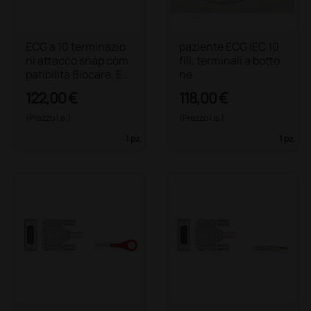
ECG a 10 terminazio
paziente ECG IEC 10
ni attacco snap com
fili, terminali a botto
patibilità Biocare, Ed
ne
an, Nihon
122,00 €
118,00 €
(Prezzo i.e.)
(Prezzo i.e.)
1 pz.
1 pz.