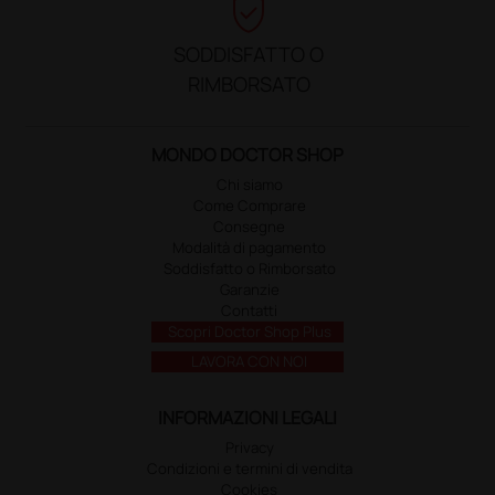
verified_user
SODDISFATTO O
RIMBORSATO
MONDO DOCTOR SHOP
Chi siamo
Come Comprare
Consegne
Modalità di pagamento
Soddisfatto o Rimborsato
Garanzie
Contatti
Scopri Doctor Shop Plus
LAVORA CON NOI
INFORMAZIONI LEGALI
Privacy
Condizioni e termini di vendita
Cookies