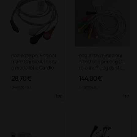
paziente per Ecg pal
ecg 10 terminazioni
mare Cardio A (nuov
a bottone per ecg Ca
o modello) e Cardio B
rdioline® ecg da sfor
e per il monitor multi
zo cubestress e cub
28,70 €
144,00 €
parametrico PC-300
estress lite
- attacco a 3 pin
(Prezzo i.e.)
(Prezzo i.e.)
1 pz.
1 pz.