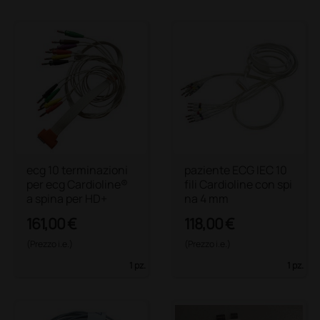
ecg 10 terminazioni
paziente ECG IEC 10
per ecg Cardioline®
fili Cardioline con spi
a spina per HD+
na 4 mm
161,00 €
118,00 €
(Prezzo i.e.)
(Prezzo i.e.)
1 pz.
1 pz.