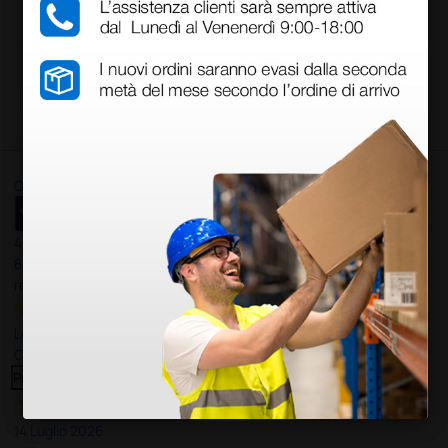
1 pz.
1 pz.
Carica più prodotti
Ottimo
4,6
/5
8.330
recensioni
Le nostre recensioni a 4 e 5 stelle.
Clicca qui per leggerle tutte >
Precedente
Successivo
14 Luglio 2026