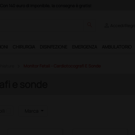
Con 140 euro di imponibile, la consegna è gratis!
search
person
Accedi/Regis
IONI
CHIRURGIA
DISINFEZIONE
EMERGENZA
AMBULATORIO
chiature
Monitor Fetali - Cardiotocografi E Sonde
rafi e sonde
ili
Marca