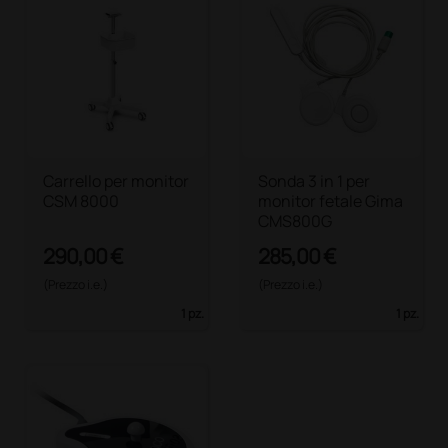
Carrello per monitor
Sonda 3 in 1 per
CSM 8000
monitor fetale Gima
CMS800G
290,00 €
285,00 €
(Prezzo i.e.)
(Prezzo i.e.)
1 pz.
1 pz.