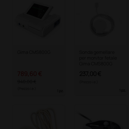
Gima CMS800G
Sonda gemellare
per monitor fetale
Gima CMS800G
789,60 €
237,00 €
940,00 €
(Prezzo i.e.)
(Prezzo i.e.)
1 pz.
1 pz.