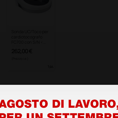
Sonda UC/Toco per
cardiotocografo
FC700 con S/N <
FF07XXX
262,00 €
(Prezzo i.e.)
1 pz.