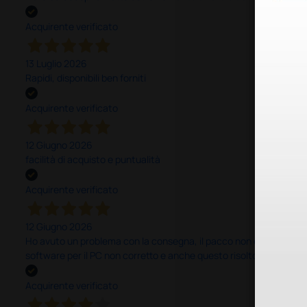
Acquirente verificato
13 Luglio 2026
Rapidi, disponibili ben forniti
Acquirente verificato
12 Giugno 2026
facilità di acquisto e puntualità
Acquirente verificato
12 Giugno 2026
Ho avuto un problema con la consegna, il pacco non è stato conseg
software per il PC non corretto e anche questo risolto in modo ra
Acquirente verificato