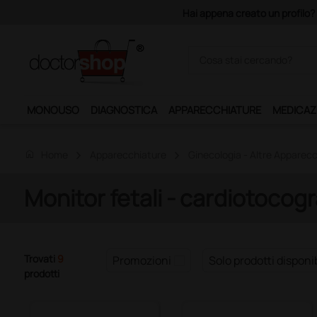
Hai appena creato un profilo? 
MONOUSO
DIAGNOSTICA
APPARECCHIATURE
MEDICAZ
home
Home
Apparecchiature
Ginecologia - Altre Apparec
Monitor fetali - cardiotocog
Trovati
9
Promozioni
Solo prodotti disponib
prodotti