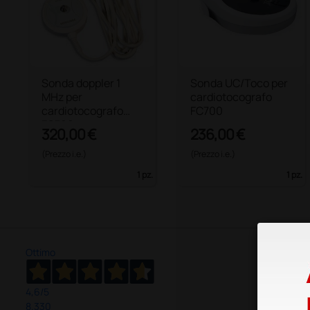
Sonda doppler 1
Sonda UC/Toco per
MHz per
cardiotocografo
cardiotocografo
FC700
FC700
320,00 €
236,00 €
(Prezzo i.e.)
(Prezzo i.e.)
1 pz.
1 pz.
Ottimo
4,6
/5
8.330