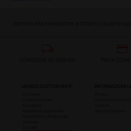
;
Iscriviti alla newsletter e ottieni il buono 
local_shipping
credit_card
CONSEGNE SU MISURA
PAGA COME
MONDO DOCTOR SHOP
INFORMAZIONI L
Chi siamo
Privacy
Come Comprare
Condizioni e termini
Consegne
Cookies
Modalità di pagamento
Imposta Cookies
Soddisfatto o Rimborsato
Garanzie
Contatti