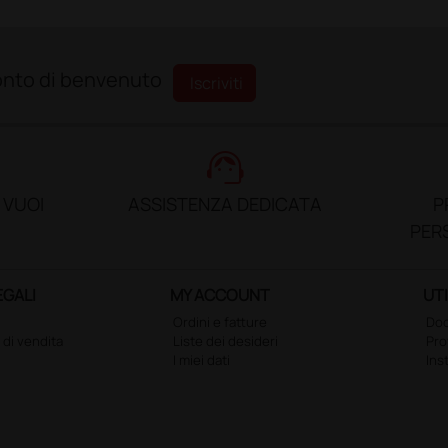
sconto di benvenuto
Iscriviti
support_agent
 VUOI
ASSISTENZA DEDICATA
P
PER
EGALI
MY ACCOUNT
UTI
Ordini e fatture
Doc
 di vendita
Liste dei desideri
Pr
I miei dati
Ins