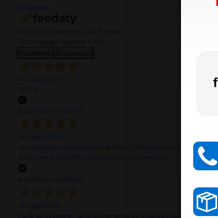
recensioni
Le nostre recensioni a 4 e 5 stelle.
Clicca qui per leggerle tutte >
Precedente
Successivo
14 Luglio 2026
ottima
Acquirente verificato
14 Luglio 2026
Ho acquistato un ecografo da Doctor Shop e sono rimasto molto sod
tutti i miei dubbi prima dell'acquisto. Consigliato
Acquirente verificato
13 Luglio 2026
Nulla da eccepire. Tutto estremamente chiaro e corretto, dall’ord