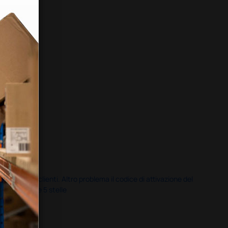
servizio clienti. Altro problema il codice di attivazione del
nale più che 5 stelle