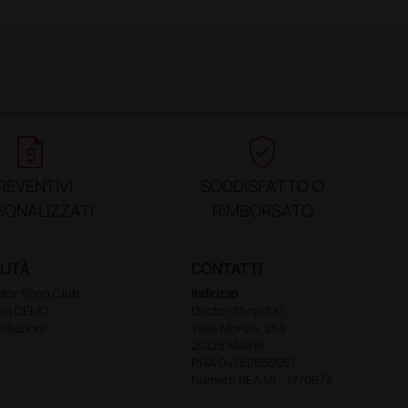
request_quote
verified_user
REVENTIVI
SODDISFATTO O
SONALIZZATI
RIMBORSATO
LITÀ
CONTATTI
tor Shop Club
Indirizzo
ova DEMO
Doctor Shop S.r.l.
tallazioni
Viale Monza, 259
20126 Milano
P.IVA 04760660961
Numero REA MI - 1770573