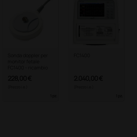
Sonda doppler per
FC1400
monitor fetale
FC1400 - ricambio
228,00 €
2.040,00 €
(Prezzo i.e.)
(Prezzo i.e.)
1 pz.
1 pz.