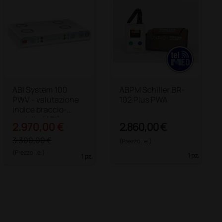
ABI System 100
ABPM Schiller BR-
PWV - valutazione
102 Plus PWA
indice braccio-
caviglia (ABI) e
2.970,00 €
2.860,00 €
velocità dell’onda
sfigmica (PWV)
3.300,00 €
(Prezzo i.e.)
(Prezzo i.e.)
1 pz.
1 pz.