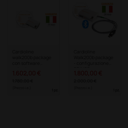
Cardioline
Cardioline
walk200b package
Walk200b package
con software
- configurazione
cubeabpm
BT/USB con cavo
1.602,00 €
1.800,00 €
1.780,00 €
2.000,00 €
(Prezzo i.e.)
(Prezzo i.e.)
1 pz.
1 pz.