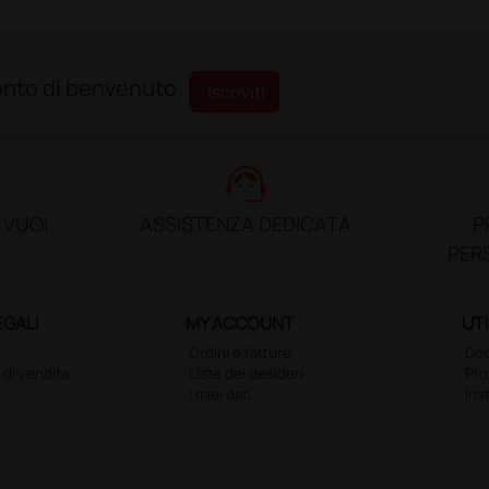
sconto di benvenuto
Iscriviti
support_agent
 VUOI
ASSISTENZA DEDICATA
P
PER
EGALI
MY ACCOUNT
UTI
Ordini e fatture
Doc
 di vendita
Liste dei desideri
Pr
I miei dati
Ins