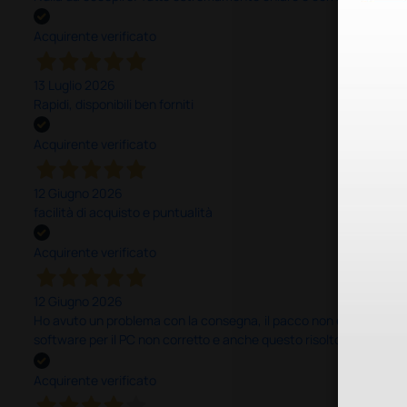
Acquirente verificato
13 Luglio 2026
Rapidi, disponibili ben forniti
Acquirente verificato
12 Giugno 2026
facilità di acquisto e puntualità
Acquirente verificato
12 Giugno 2026
Ho avuto un problema con la consegna, il pacco non è stato conseg
software per il PC non corretto e anche questo risolto in modo ra
Acquirente verificato