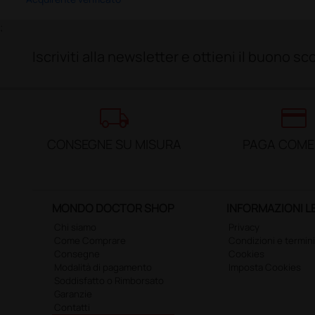
;
Iscriviti alla newsletter e ottieni il buono 
local_shipping
credit_card
CONSEGNE SU MISURA
PAGA COME
MONDO DOCTOR SHOP
INFORMAZIONI L
Chi siamo
Privacy
Come Comprare
Condizioni e termini
Consegne
Cookies
Modalità di pagamento
Imposta Cookies
Soddisfatto o Rimborsato
Garanzie
Contatti