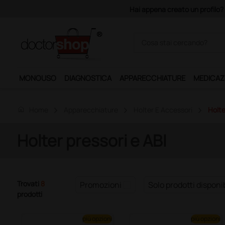
Hai appena creato un profilo? 
MONOUSO
DIAGNOSTICA
APPARECCHIATURE
MEDICAZ
home
Home
Apparecchiature
Holter E Accessori
Holte
Holter pressori e ABI
Trovati
8
Promozioni
Solo prodotti disponib
prodotti
più opzioni
più opzioni