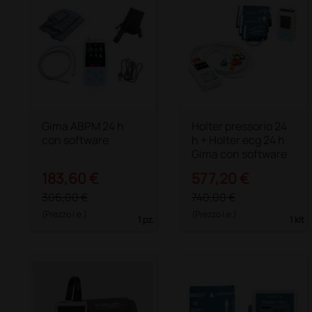
Gima ABPM 24 h
Holter pressorio 24
con software
h + Holter ecg 24 h
Gima con software
183,60 €
577,20 €
306,00 €
740,00 €
(Prezzo i.e.)
(Prezzo i.e.)
1 pz.
1 kit