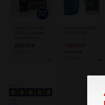
ABPM Schiller BR-
Microlife WatchBP
102 Plus - metodo
O3 AFIB - 24h
auscultatorio e
oscillometrico
2.100,00 €
1.125,00 €
1.500,00 €
(Prezzo i.e.)
(Prezzo i.e.)
1 pz.
1 pz.
Ottimo
4,6
/5
8.330