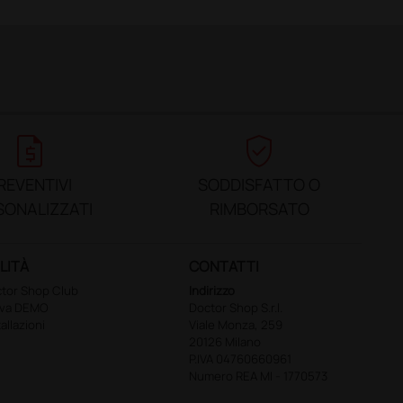
request_quote
verified_user
REVENTIVI
SODDISFATTO O
SONALIZZATI
RIMBORSATO
LITÀ
CONTATTI
tor Shop Club
Indirizzo
ova DEMO
Doctor Shop S.r.l.
tallazioni
Viale Monza, 259
20126 Milano
P.IVA 04760660961
Numero REA MI - 1770573