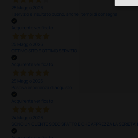
25 Maggio 2026
Il servizio e’ risultato buono, anche i tempi di consegna
Acquirente verificato
25 Maggio 2026
OTTIMO SITO E OTTIMO SERVIZIO
Acquirente verificato
25 Maggio 2026
Positiva esperienza di acquisto
Acquirente verificato
24 Maggio 2026
SONO UN CLIENTE SODDISFATTO E CHE APPREZZA LA SERIETA'
Acquirente verificato