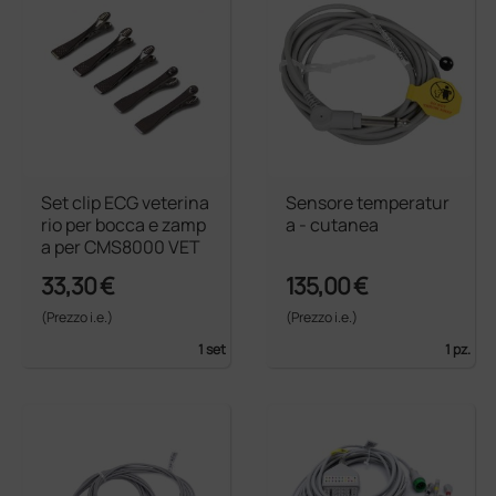
Set clip ECG veterina
Sensore temperatur
rio per bocca e zamp
a - cutanea
a per CMS8000 VET
33,30 €
135,00 €
(Prezzo i.e.)
(Prezzo i.e.)
1 set
1 pz.