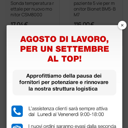
Sonda temperatura r
paziente 5 vie per m
ettale per nuovo mo
onitor Bionet BM5-B
nitor CSM8000
M7
×
17,04 €
116,00 €
(Prezzo i.e.)
(Prezzo i.e.)
1 pz.
1 pz.
5 terminazioni per m
Sonda temperatura
onitor CSM8000 vec
cutanea per monitor
chio modello
CSM8000 vecchio m