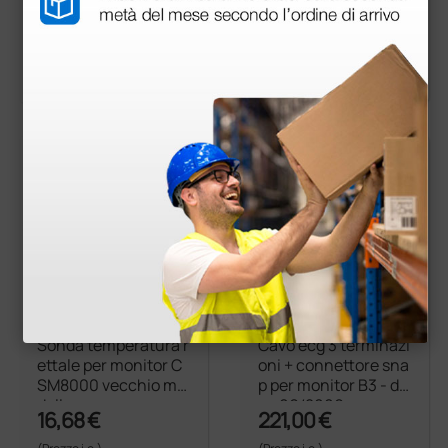
odello
42,50 €
17,04 €
(Prezzo i.e.)
(Prezzo i.e.)
1 pz.
1 pz.
Sonda temperatura r
Cavo ecg 3 terminazi
ettale per monitor C
oni + connettore sna
SM8000 vecchio mo
p per monitor B3 - do
dello
po 06/2006
16,68 €
221,00 €