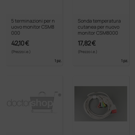
5 terminazioni per n
Sonda temperatura
uovo monitor CSM8
cutanea per nuovo
000
monitor CSM8000
42,10 €
17,82 €
(Prezzo i.e.)
(Prezzo i.e.)
1 pz.
1 pz.