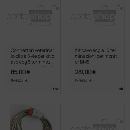
Connettori veterinar
Kit cavo ecg a 10 ter
io clip a 5 vie per kit c
minazioni per monit
avo ecg 5 terminazio
or BM5
ni per monitor B3 eB
85,00 €
281,00 €
5 - dopo 06/2006
(Prezzo i.e.)
(Prezzo i.e.)
1 pz.
1 kit