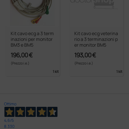
Kit cavo ecg a 3 term
Kit cavo ecg veterina
inazioni per monitor
rio a 3 terminazioni p
BM3 e BM5
er monitor BM5
196,00 €
193,00 €
(Prezzo i.e.)
(Prezzo i.e.)
1 kit
1 kit
Ottimo
4,6
/5
8.330