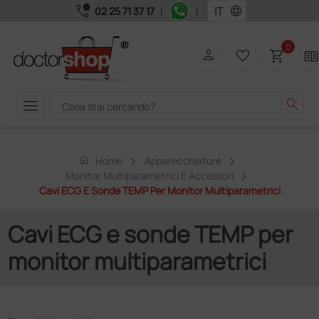
call_quality
language
02 25 71 37 17
|
|
0
person
favorite_border
shopping_cart
two_page
menu
search
home
Home
Apparecchiature
Monitor Multiparametrici E Accessori
Cavi ECG E Sonde TEMP Per Monitor Multiparametrici
Cavi ECG e sonde TEMP per
monitor multiparametrici