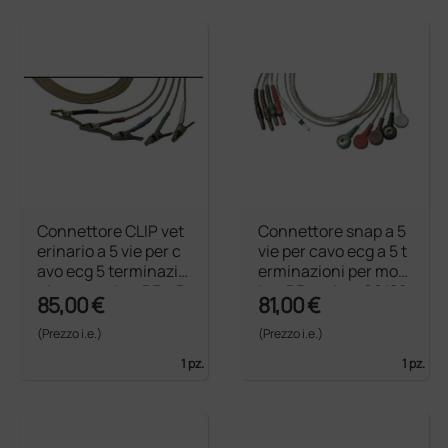
Connettore CLIP vet
Connettore snap a 5
erinario a 5 vie per c
vie per cavo ecg a 5 t
avo ecg 5 terminazio
erminazioni per mon
ni per monitor B3 e B
itor B5 - prima 06/20
85,00 €
81,00 €
5 Vet - prima 06/200
06
6
(Prezzo i.e.)
(Prezzo i.e.)
1 pz.
1 pz.