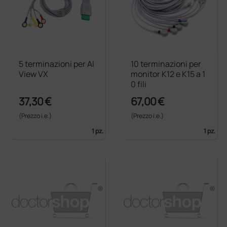
5 terminazioni per AI
10 terminazioni per
View VX
monitor K12 e K15 a 1
0 fili
37,30 €
67,00 €
(Prezzo i.e.)
(Prezzo i.e.)
1 pz.
1 pz.