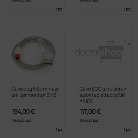
(Prezzo i.e.)
(Prezzo i.e.)
1 pz.
1 pz.
Cavo ecg 5 terminazi
Cavo ECG a tre derav
oni per monitor BM3
azioni ad attacco SN
AP,IEC
194,00 €
117,00 €
(Prezzo i.e.)
(Prezzo i.e.)
1 pz.
1 pz.