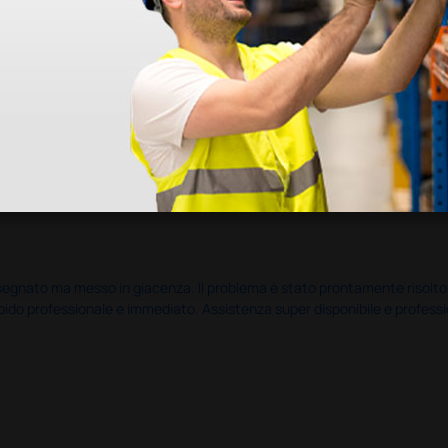
nato ma messo in giacenza. Il problema è stato prontamente risolto dal 
pido professionale e immediato. Assistenza super disponibile e professio