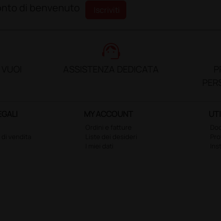
sconto di benvenuto
Iscriviti
support_agent
 VUOI
ASSISTENZA DEDICATA
P
PER
EGALI
MY ACCOUNT
UTI
Ordini e fatture
Doc
 di vendita
Liste dei desideri
Pr
I miei dati
Ins