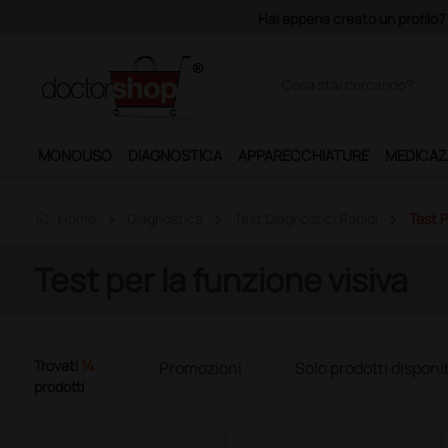
Acquistando il servizio 
MONOUSO
DIAGNOSTICA
APPARECCHIATURE
MEDICAZ
home
Home
Diagnostica
Test Diagnostici Rapidi
Test P
Test per la funzione visiva
Trovati
14
Promozioni
Solo prodotti disponib
prodotti