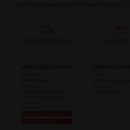
Iscriviti alla newsletter e ottieni il buono 
local_shipping
credit_card
CONSEGNE SU MISURA
PAGA COME
MONDO DOCTOR SHOP
INFORMAZIONI L
Chi siamo
Privacy
Come Comprare
Condizioni e termini
Consegne
Cookies
Modalità di pagamento
Imposta Cookies
Soddisfatto o Rimborsato
Garanzie
Contatti
Scopri Doctor Shop Plus
LAVORA CON NOI