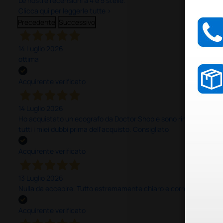
Le nostre recensioni a 4 e 5 stelle.
Clicca qui per leggerle tutte >
Precedente
Successivo
14 Luglio 2026
ottima
Acquirente verificato
14 Luglio 2026
Ho acquistato un ecografo da Doctor Shop e sono rimasto molto sod
tutti i miei dubbi prima dell'acquisto. Consigliato
Acquirente verificato
13 Luglio 2026
Nulla da eccepire. Tutto estremamente chiaro e corretto, dall’ord
Acquirente verificato