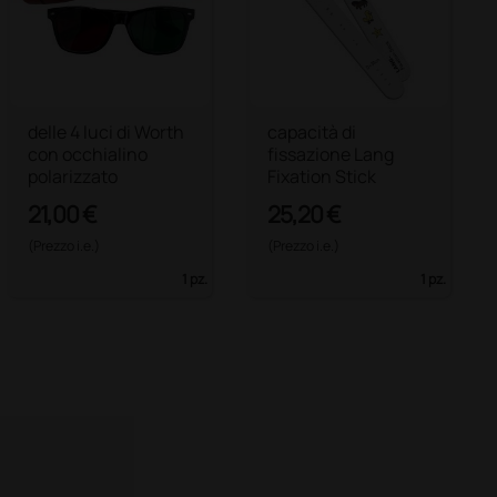
delle 4 luci di Worth
capacità di
con occhialino
fissazione Lang
polarizzato
Fixation Stick
21,00 €
25,20 €
(Prezzo i.e.)
(Prezzo i.e.)
1 pz.
1 pz.