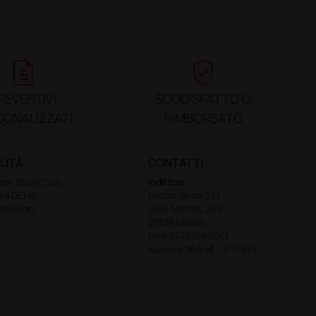
request_quote
verified_user
REVENTIVI
SODDISFATTO O
SONALIZZATI
RIMBORSATO
LITÀ
CONTATTI
tor Shop Club
Indirizzo
ova DEMO
Doctor Shop S.r.l.
tallazioni
Viale Monza, 259
20126 Milano
P.IVA 04760660961
Numero REA MI - 1770573