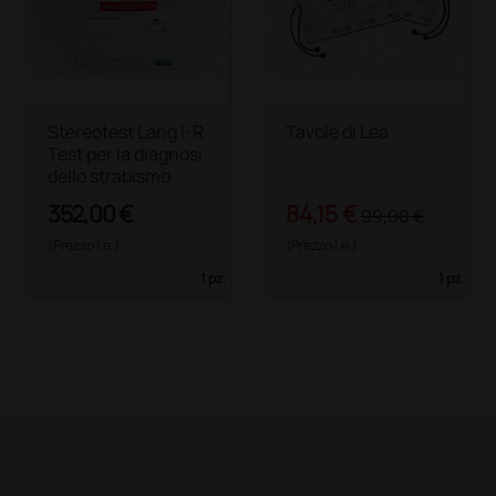
Stereotest Lang I-R
Tavole di Lea
Test per la diagnosi
dello strabismo
352,00 €
84,15 €
99,00 €
(Prezzo i.e.)
(Prezzo i.e.)
1 pz.
1 pz.