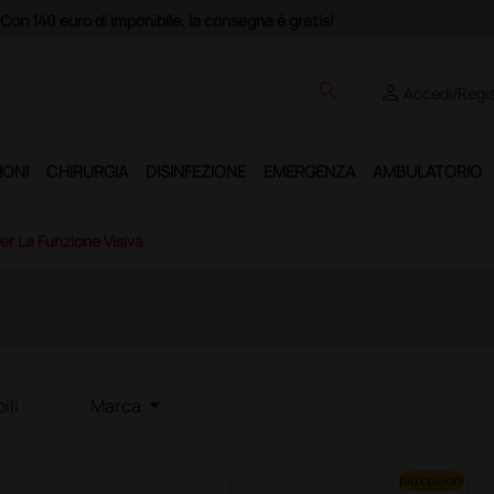
"Ds Club", un anno di spedizioni a 39,90 euro + IVA!
search
person
Accedi/Regis
IONI
CHIRURGIA
DISINFEZIONE
EMERGENZA
AMBULATORIO
er La Funzione Visiva
ili
Marca
più opzioni