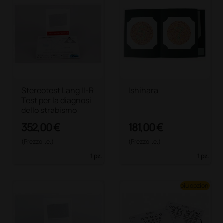
Stereotest Lang II-R
Ishihara
Test per la diagnosi
dello strabismo
352,00 €
181,00 €
(Prezzo i.e.)
(Prezzo i.e.)
1 pz.
1 pz.
più opzioni