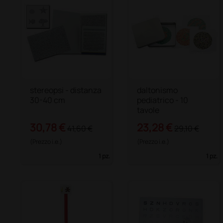
stereopsi - distanza
daltonismo
30-40 cm
pediatrico - 10
tavole
30,78 €
23,28 €
41,60 €
29,10 €
(Prezzo i.e.)
(Prezzo i.e.)
1 pz.
1 pz.