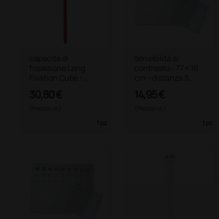
capacità di
sensibilità al
fissazione Lang
contrasto - 77 × 16
Fixation Cube -
cm - distanza 3
manico rosso
metri
30,80 €
14,95 €
(Prezzo i.e.)
(Prezzo i.e.)
1 pz.
1 pz.