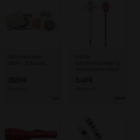
daltonismo per
Matite
adulti - 15 tavole
optometriche per la
stimolazione visiva
29,10 €
3,40 €
(Prezzo i.e.)
(Prezzo i.e.)
1 pz.
2 pezzi