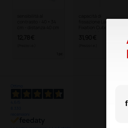
sensibilità al
capacità di
contrasto - 40 × 34
fissazione Lang
cm - distanza 40 cm
Fixation Cube -
manico bianco
12,78 €
31,90 €
(Prezzo i.e.)
(Prezzo i.e.)
1 pz.
1 pz.
Ottimo
4,6
/5
8.330
recensioni