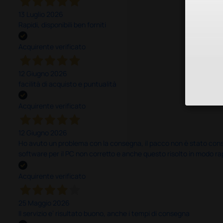
13 Luglio 2026
Rapidi, disponibili ben forniti
Acquirente verificato
12 Giugno 2026
facilità di acquisto e puntualità
Acquirente verificato
12 Giugno 2026
Ho avuto un problema con la consegna, il pacco non è stato conseg
software per il PC non corretto e anche questo risolto in modo ra
Acquirente verificato
25 Maggio 2026
Il servizio e’ risultato buono, anche i tempi di consegna