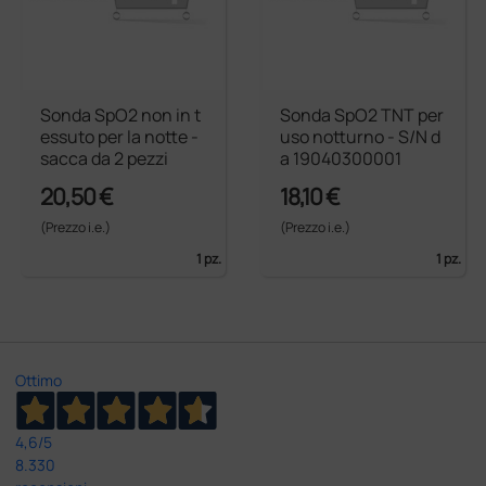
Sonda SpO2 non in t
Sonda SpO2 TNT per
essuto per la notte -
uso notturno - S/N d
sacca da 2 pezzi
a 19040300001
20,50 €
18,10 €
(Prezzo i.e.)
(Prezzo i.e.)
1 pz.
1 pz.
Ottimo
4,6
/5
8.330