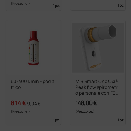
(Prezzo i.e.)
1 pz.
1 pz.
50-400 l/min - pedia
MIR Smart One Oxi®
trico
Peak flow spirometr
o personale con FEV1
e SpO2 - collegabile
8,14 €
148,00 €
9,04 €
a smartphone e tabl
et
(Prezzo i.e.)
(Prezzo i.e.)
1 pz.
1 pz.