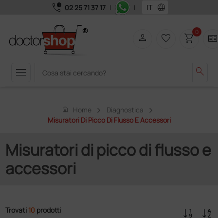
call_quality
language
02 25 71 37 17
|
|
0
person
favorite_border
shopping_cart
two_page
menu
search
home
Home
Diagnostica
Misuratori Di Picco Di Flusso E Accessori
Misuratori di picco di flusso e
accessori
Trovati
10
prodotti