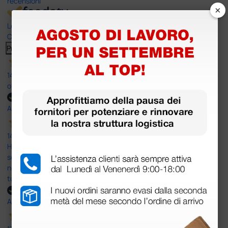
recensioni
×
Le nostre recensioni a 4 e 5 stelle.
Clicca qui per leggerle tutte >
Precedente
Successivo
14 Luglio 2026
ottima
Acquirente verificato
14 Luglio 2026
Ho acquistato un ecografo da Doctor Shop e sono rimasto molto
soddisfatto dell'esperienza. Apparecchiatura di qualità, consegna
nei tempi previsti e un servizio clienti disponibile che ha risposto a
tutti i miei dubbi prima dell'acquisto. Consigliato
Acquirente verificato