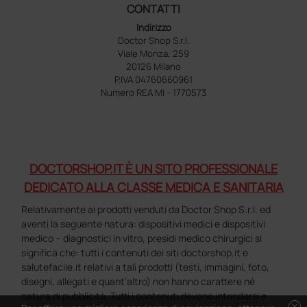
CONTATTI
Indirizzo
Doctor Shop S.r.l.
Viale Monza, 259
20126 Milano
P.IVA 04760660961
Numero REA MI - 1770573
DOCTORSHOP.IT È UN SITO PROFESSIONALE
DEDICATO ALLA CLASSE MEDICA E SANITARIA
Relativamente ai prodotti venduti da Doctor Shop S.r.l. ed
aventi la seguente natura: dispositivi medici e dispositivi
medico – diagnostici in vitro, presidi medico chirurgici si
significa che: tutti i contenuti dei siti doctorshop.it e
salutefacile.it relativi a tali prodotti (testi, immagini, foto,
disegni, allegati e quant’altro) non hanno carattere né
natura di pubblicità. Tutti i contenuti devono intendersi e