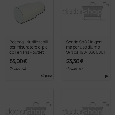
Boccagli riutilizzabili
Sonda SpO2 in gom
per misuratore di pic
ma per uso diurno -
co Ferraris - outlet
S/N da 19040300001
53,00 €
23,30 €
(Prezzo i.e.)
(Prezzo i.e.)
40 pezzi
1 pz.