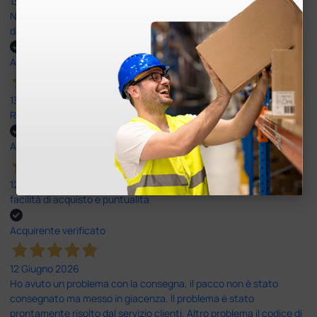
13 Luglio 2026
Nulla da eccepire. Tutto estremamente chiaro e corretto,
dall’ordine alla consegna.
Acquirente verificato
13 Luglio 2026
Rapidi, disponibili ben forniti
Acquirente verificato
12 Giugno 2026
facilità di acquisto e puntualità
Acquirente verificato
12 Giugno 2026
Ho avuto un problema con la consegna, il pacco non è stato
consegnato ma messo in giacenza. Il problema è stato
prontamente risolto dal servizio clienti. Altro problema il codice di