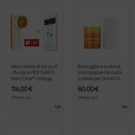
Misuratore di picco d
Boccaglio e turbina
i flusso e FEV1 MIR S
monopaziente riutili
mart One® collegabil
zzabile per Smart On
e a smartphone e ta
e
114,00 €
60,00 €
blet
(Prezzo i.e.)
(Prezzo i.e.)
1 pz.
1 pz.