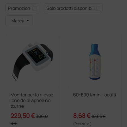
Promozioni
Solo prodotti disponibili
Marca
Monitor per la rilevaz
60-800 l/min - adulti
ione delle apnee no
tturne
229,50 €
8,68 €
306,0
10,85 €
0 €
(Prezzo i.e.)