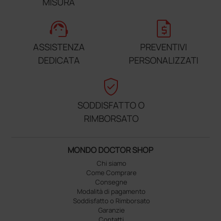
MISURA
support_agent
request_quote
ASSISTENZA
PREVENTIVI
DEDICATA
PERSONALIZZATI
verified_user
SODDISFATTO O
RIMBORSATO
MONDO DOCTOR SHOP
Chi siamo
Come Comprare
Consegne
Modalità di pagamento
Soddisfatto o Rimborsato
Garanzie
Contatti