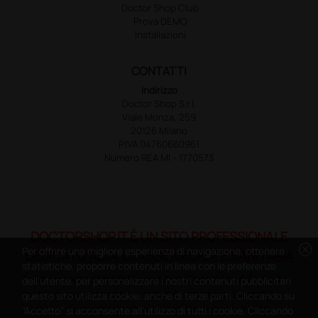
Doctor Shop Club
Prova DEMO
Installazioni
CONTATTI
Indirizzo
Doctor Shop S.r.l.
Viale Monza, 259
20126 Milano
P.IVA 04760660961
Numero REA MI - 1770573
DOCTORSHOP.IT È UN SITO PROFESSIONALE
cancel
Per offrire una migliore esperienza di navigazione, ottenere
DEDICATO ALLA CLASSE MEDICA E SANITARIA
statistiche, proporre contenuti in linea con le preferenze
Relativamente ai prodotti venduti da Doctor Shop S.r.l. ed
dell'utente, per personalizzare i nostri contenuti pubblicitari
aventi la seguente natura: dispositivi medici e dispositivi
questo sito utilizza cookie, anche di terze parti. Cliccando su
medico – diagnostici in vitro, presidi medico chirurgici si
“Accetto” si acconsente all'utilizzo di tutti i cookie. Cliccando