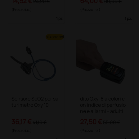
14,52 €
64,00 €
24,20 €
80,00 €
(Prezzo i.e.)
(Prezzo i.e.)
1 pz.
1 pz.
più opzioni
Sensore SpO2 per sa
dito Oxy-6 a colori c
turimetro Oxy 10
on indice di perfusio
ne e allarmi - adulti
36,17 €
27,50 €
41,10 €
55,00 €
(Prezzo i.e.)
(Prezzo i.e.)