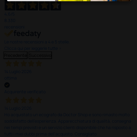
4,6
/5
8.330
recensioni
Le nostre recensioni a 4 e 5 stelle.
Clicca qui per leggerle tutte >
Precedente
Successivo
14 Luglio 2026
ottima
Acquirente verificato
14 Luglio 2026
Ho acquistato un ecografo da Doctor Shop e sono rimasto molto
soddisfatto dell'esperienza. Apparecchiatura di qualità, consegna
nei tempi previsti e un servizio clienti disponibile che ha risposto a
tutti i miei dubbi prima dell'acquisto. Consigliato