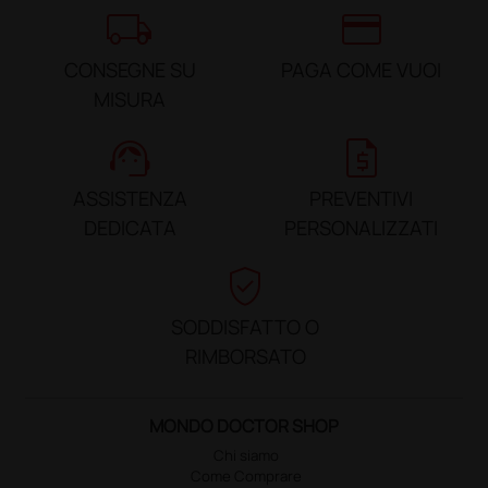
local_shipping
credit_card
CONSEGNE SU
PAGA COME VUOI
MISURA
support_agent
request_quote
ASSISTENZA
PREVENTIVI
DEDICATA
PERSONALIZZATI
verified_user
SODDISFATTO O
RIMBORSATO
MONDO DOCTOR SHOP
Chi siamo
Come Comprare