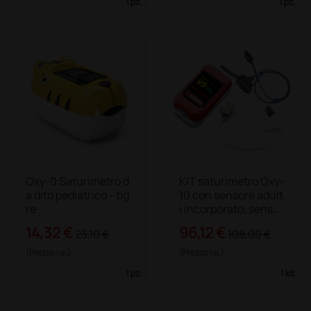
1 pz.
1 pz.
Oxy-0 Saturimetro d
KIT saturimetro Oxy-
a dito pediatrico - tig
10 con sensore adult
re
i incorporato, sensor
e neonatale e pediat
14,32 €
96,12 €
23,10 €
108,00 €
rico a clip
(Prezzo i.e.)
(Prezzo i.e.)
1 pz.
1 kit