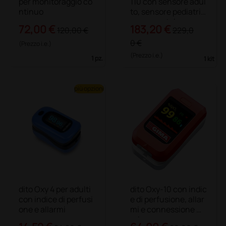
per monitoraggio co
110 con sensore adul
ntinuo
to, sensore pediatric
o e neonatale
72,00 €
183,20 €
120,00 €
229,0
0 €
(Prezzo i.e.)
(Prezzo i.e.)
1 pz.
1 kit
più opzioni
dito Oxy 4 per adulti
dito Oxy-10 con indic
con indice di perfusi
e di perfusione, allar
one e allarmi
mi e connessione wi
reless