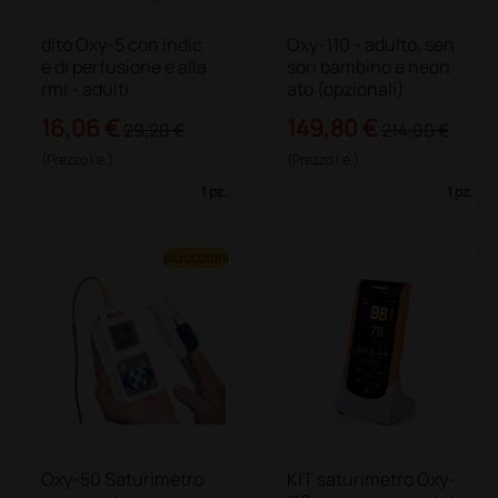
dito Oxy-5 con indic
Oxy-110 - adulto, sen
e di perfusione e alla
sori bambino e neon
rmi - adulti
ato (opzionali)
16,06 €
149,80 €
29,20 €
214,00 €
(Prezzo i.e.)
(Prezzo i.e.)
1 pz.
1 pz.
più opzioni
Oxy-50 Saturimetro
KIT saturimetro Oxy-