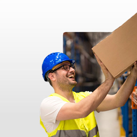
nato ma messo in giacenza. Il problema è stato prontamente risolto dal 
pido professionale e immediato. Assistenza super disponibile e professio