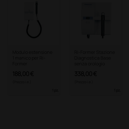
Modulo estensione
Ri-Former Stazione
1 manico per Ri-
Diagnostica Base
Former
senza orologio
188,00 €
338,00 €
(Prezzo i.e.)
(Prezzo i.e.)
1 pz.
1 pz.