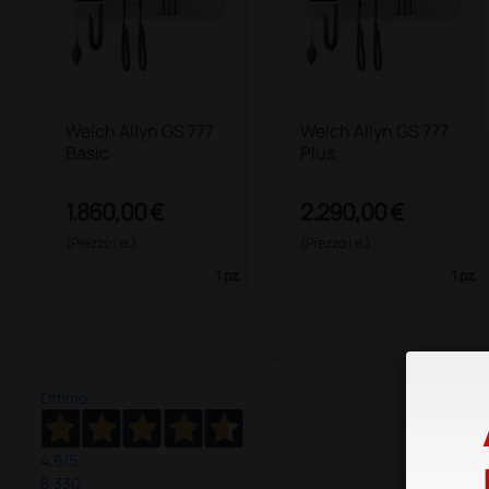
Welch Allyn GS 777
Welch Allyn GS 777
Basic
Plus
1.860,00 €
2.290,00 €
(Prezzo i.e.)
(Prezzo i.e.)
1 pz.
1 pz.
Ottimo
4,6
/5
8.330