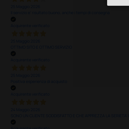
25 Maggio 2026
Il servizio e’ risultato buono, anche i tempi di consegna
Acquirente verificato
25 Maggio 2026
OTTIMO SITO E OTTIMO SERVIZIO
Acquirente verificato
25 Maggio 2026
Positiva esperienza di acquisto
Acquirente verificato
24 Maggio 2026
SONO UN CLIENTE SODDISFATTO E CHE APPREZZA LA SERIETA'
Acquirente verificato