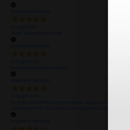
Acquirente verificato
13 Luglio 2026
Rapidi, disponibili ben forniti
Acquirente verificato
12 Giugno 2026
facilità di acquisto e puntualità
Acquirente verificato
12 Giugno 2026
Ho avuto un problema con la consegna, il pacco non è stato conseg
software per il PC non corretto e anche questo risolto in modo ra
Acquirente verificato