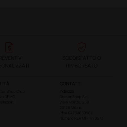
request_quote
verified_user
REVENTIVI
SODDISFATTO O
SONALIZZATI
RIMBORSATO
LITÀ
CONTATTI
tor Shop Club
Indirizzo
ova DEMO
Doctor Shop S.r.l.
tallazioni
Viale Monza, 259
20126 Milano
P.IVA 04760660961
Numero REA MI - 1770573