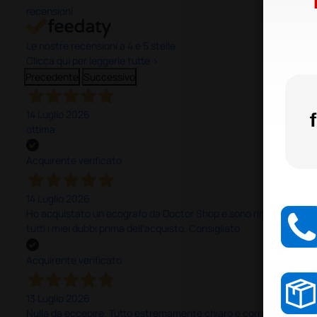
recensioni
Le nostre recensioni a 4 e 5 stelle.
Clicca qui per leggerle tutte >
Precedente
Successivo
14 Luglio 2026
ottima
Acquirente verificato
14 Luglio 2026
Ho acquistato un ecografo da Doctor Shop e sono rimasto molto sod
tutti i miei dubbi prima dell'acquisto. Consigliato
Acquirente verificato
13 Luglio 2026
Nulla da eccepire. Tutto estremamente chiaro e corretto, dall’ord