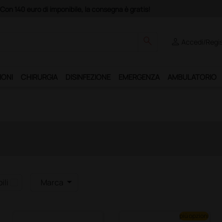
Con 140 euro di imponibile, la consegna è gratis!
search
person
Accedi/Regis
IONI
CHIRURGIA
DISINFEZIONE
EMERGENZA
AMBULATORIO
ili
Marca
più opzioni