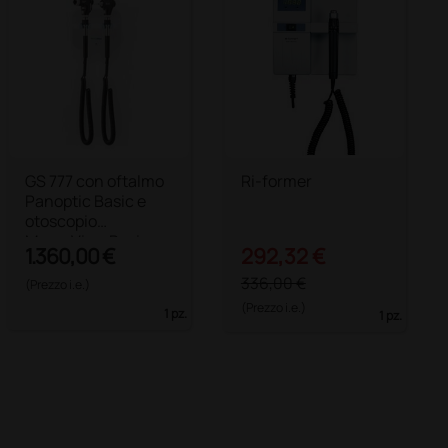
GS 777 con oftalmo
Ri-former
Panoptic Basic e
otoscopio
MacroView Basic
1.360,00 €
292,32 €
336,00 €
(Prezzo i.e.)
(Prezzo i.e.)
1 pz.
1 pz.