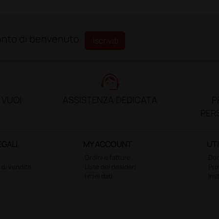
sconto di benvenuto
Iscriviti
support_agent
 VUOI
ASSISTENZA DEDICATA
P
PER
EGALI
MY ACCOUNT
UTI
Ordini e fatture
Doc
 di vendita
Liste dei desideri
Pr
I miei dati
Ins