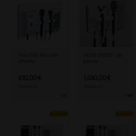
Visio 5GE Plus oto-
HEINE EN200 - da
oftalmo
parete
610,00 €
1.490,00 €
(Prezzo i.e.)
(Prezzo i.e.)
1 pz.
1 set
più opzioni
più opzioni