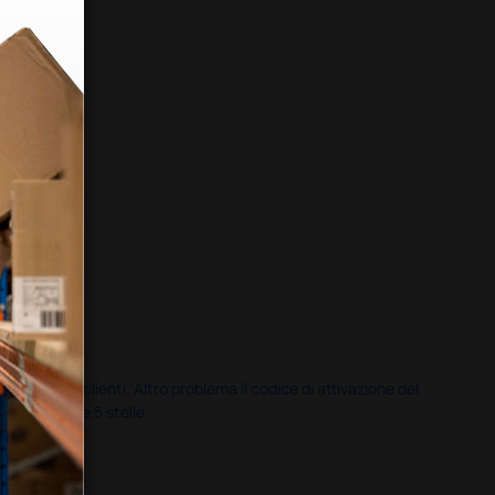
servizio clienti. Altro problema il codice di attivazione del
nale più che 5 stelle