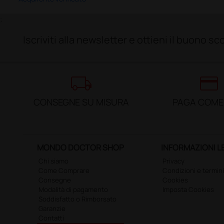
;
Iscriviti alla newsletter e ottieni il buono 
local_shipping
credit_card
CONSEGNE SU MISURA
PAGA COME
MONDO DOCTOR SHOP
INFORMAZIONI L
Chi siamo
Privacy
Come Comprare
Condizioni e termini
Consegne
Cookies
Modalità di pagamento
Imposta Cookies
Soddisfatto o Rimborsato
Garanzie
Contatti