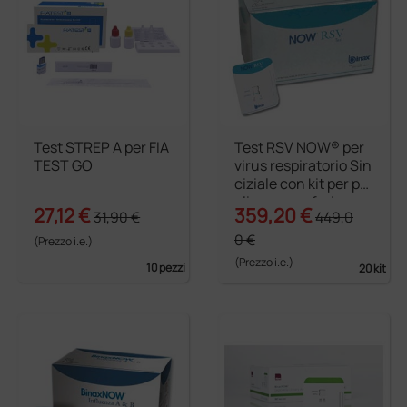
Test STREP A per FIA
Test RSV NOW® per
TEST GO
virus respiratorio Sin
ciziale con kit per pr
elievo naso faringeo
27,12 €
359,20 €
31,90 €
449,0
0 €
(Prezzo i.e.)
(Prezzo i.e.)
10 pezzi
20 kit