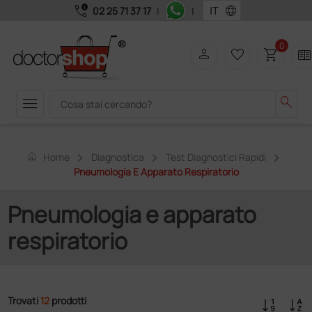
call_quality
language
02 25 71 37 17
|
|
0
person
favorite_border
shopping_cart
two_page
menu
search
home
Home
Diagnostica
Test Diagnostici Rapidi
Pneumologia E Apparato Respiratorio
Pneumologia e apparato
respiratorio
Trovati
12
prodotti