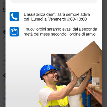
Clicca qui per leggerle tutte >
Precedente
Successivo
14 Luglio 2026
ottima
Acquirente verificato
14 Luglio 2026
Ho acquistato un ecografo da Doctor Shop e sono rimasto molto
soddisfatto dell'esperienza. Apparecchiatura di qualità, consegna
nei tempi previsti e un servizio clienti disponibile che ha risposto a
tutti i miei dubbi prima dell'acquisto. Consigliato
Acquirente verificato
13 Luglio 2026
Nulla da eccepire. Tutto estremamente chiaro e corretto,
dall’ordine alla consegna.