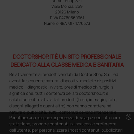
Doctor Shop S.r.l.
Viale Monza, 259
20126 Milano
P.IVA 04760660961
Numero REA MI - 1770573
DOCTORSHOP.IT È UN SITO PROFESSIONALE
DEDICATO ALLA CLASSE MEDICA E SANITARIA
Relativamente ai prodotti venduti da Doctor Shop S.r.l. ed
aventi la seguente natura: dispositivi medici e dispositivi
medico – diagnostici in vitro, presidi medico chirurgici si
significa che: tutti i contenuti dei siti doctorshop.it e
salutefacile.it relativi a tali prodotti (testi, immagini, foto,
disegni, allegati e quant’altro) non hanno carattere né
natura di pubblicità. Tutti i contenuti devono intendersi e
cancel
Per offrire una migliore esperienza di navigazione, ottenere
sono di natura esclusivamente informativa e volti
statistiche, proporre contenuti in linea con le preferenze
esclusivamente a portare a conoscenza dei clienti e dei
dell'utente, per personalizzare i nostri contenuti pubblicitari
potenziali clienti in fase di preacquisto i prodotti venduti da