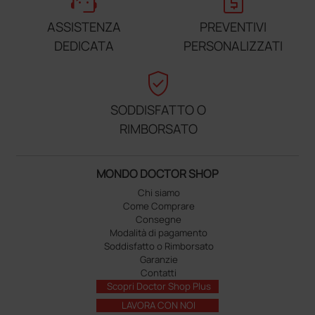
support_agent
request_quote
ASSISTENZA
PREVENTIVI
DEDICATA
PERSONALIZZATI
verified_user
SODDISFATTO O
RIMBORSATO
MONDO DOCTOR SHOP
Chi siamo
Come Comprare
Consegne
Modalità di pagamento
Soddisfatto o Rimborsato
Garanzie
Contatti
Scopri Doctor Shop Plus
LAVORA CON NOI