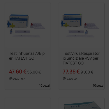
Test Influenza A/B p
Test Virus Respirator
er FIATEST GO
io Sinciziale RSV per
FIATEST GO
47,60 €
77,35 €
56,00 €
91,00 €
(Prezzo i.e.)
(Prezzo i.e.)
10 pezzi
10 pezzi