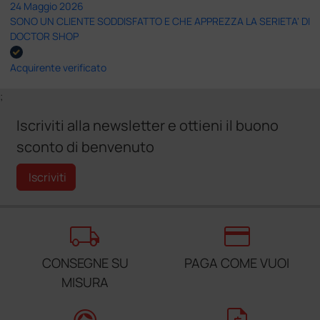
24 Maggio 2026
SONO UN CLIENTE SODDISFATTO E CHE APPREZZA LA SERIETA' DI
DOCTOR SHOP
Acquirente verificato
;
Iscriviti alla newsletter e ottieni il buono
sconto di benvenuto
Iscriviti
local_shipping
credit_card
CONSEGNE SU
PAGA COME VUOI
MISURA