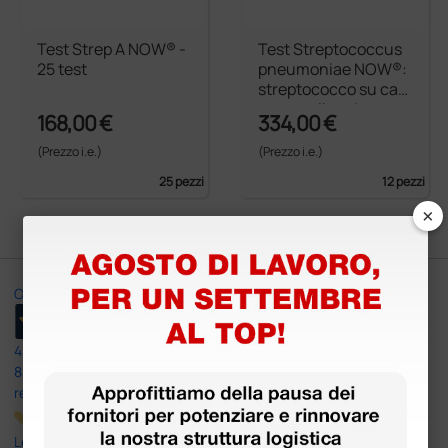
Test Strep A NOW® -
Test Streptococcus
25 test
pneumoniae NOW®:
streptococco su cas
setta nelle urine
168,00 €
334,00 €
(Prezzo i.e.)
(Prezzo i.e.)
25 pezzi
12 pezzi
×
Ottimo
4,6
/5
8.330
recensioni
Le nostre recensioni a 4 e 5 stelle.