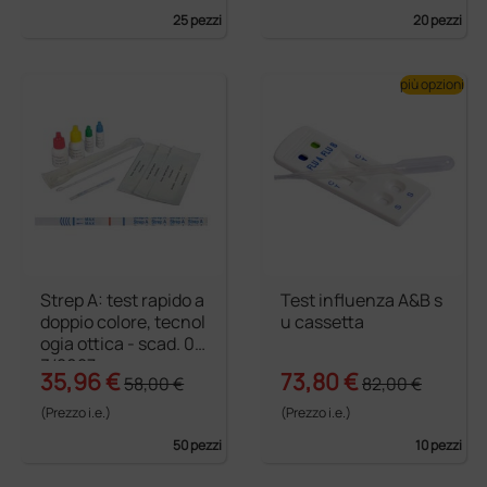
25 pezzi
20 pezzi
più opzioni
Strep A: test rapido a
Test influenza A&B s
doppio colore, tecnol
u cassetta
ogia ottica - scad. 0
3/2027
35,96 €
73,80 €
58,00 €
82,00 €
(Prezzo i.e.)
(Prezzo i.e.)
50 pezzi
10 pezzi