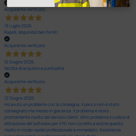
Acquirente verificato
13 Luglio 2026
Rapidi, disponibili ben forniti
Acquirente verificato
12 Giugno 2026
facilità di acquisto e puntualità
Acquirente verificato
12 Giugno 2026
Ho avuto un problema con la consegna, il pacco non è stato
consegnato ma messo in giacenza. Il problema è stato
prontamente risolto dal servizio clienti. Altro problema il codice di
attivazione del software per il PC non corretto e anche questo
risolto in modo rapido professionale e immediato. Assistenza