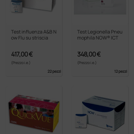
Test influenza A&B N
Test Legionella Pneu
ow Flu su striscia
mophila NOW® ICT
417,00 €
348,00 €
(Prezzo i.e.)
(Prezzo i.e.)
22 pezzi
12 pezzi