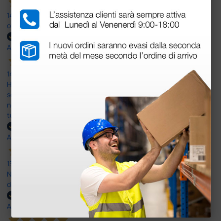
14 Luglio 2026
ottima
Acquirente verificato
14 Luglio 2026
Ho acquistato un ecografo da Doctor Shop e sono rimasto molto
soddisfatto dell'esperienza. Apparecchiatura di qualità, consegna
nei tempi previsti e un servizio clienti disponibile che ha risposto a
tutti i miei dubbi prima dell'acquisto. Consigliato
Acquirente verificato
13 Luglio 2026
Nulla da eccepire. Tutto estremamente chiaro e corretto,
dall’ordine alla consegna.
Acquirente verificato