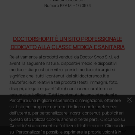
Numero REA MI - 1770573
DOCTORSHOP.IT È UN SITO PROFESSIONALE
DEDICATO ALLA CLASSE MEDICA E SANITARIA
Relativamente ai prodotti venduti da Doctor Shop S.r.l. ed
aventi la seguente natura: dispositivi medici e dispositivi
medico – diagnostici in vitro, presidi medico chirurgici si
significa che: tutti i contenuti dei siti doctorshop.it e
salutefacile.it relativi a tali prodotti (testi, immagini, foto,
disegni, allegati e quant’altro) non hanno carattere né
natura di pubblicità. Tutti i contenuti devono intendersi e
cancel
Per offrire una migliore esperienza di navigazione, ottenere
sono di natura esclusivamente informativa e volti
statistiche, proporre contenuti in linea con le preferenze
esclusivamente a portare a conoscenza dei clienti e dei
dell'utente, per personalizzare i nostri contenuti pubblicitari
potenziali clienti in fase di preacquisto i prodotti venduti da
questo sito utilizza cookie, anche di terze parti. Cliccando su
Doctorshop attraverso la rete.
“Accetto” si acconsente all'utilizzo di tutti i cookie. Cliccando
Copyright DoctorShop 2005-2026 - Tutti diritti riservati - P.IVA
su “Personalizza” è possibile esprimere la propria volontà in