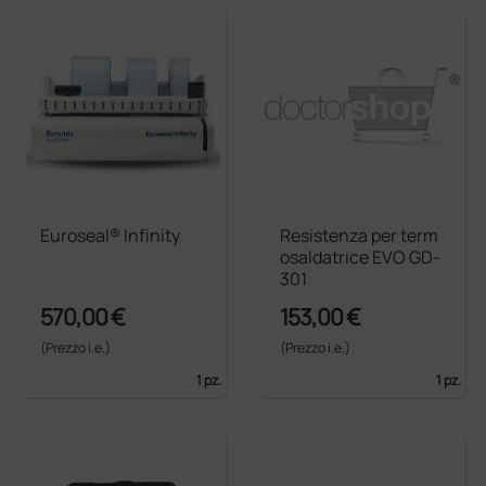
Euroseal® Infinity
Resistenza per term
osaldatrice EVO GD-
301
570,00 €
153,00 €
(Prezzo i.e.)
(Prezzo i.e.)
1 pz.
1 pz.