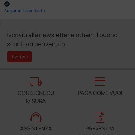
Acquirente verificato
;
Iscriviti alla newsletter e ottieni il buono
sconto di benvenuto
Iscriviti
local_shipping
credit_card
CONSEGNE SU
PAGA COME VUOI
MISURA
support_agent
request_quote
ASSISTENZA
PREVENTIVI