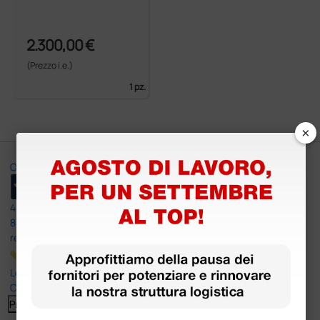
2.300,00 €
(Prezzo i.e.)
1 pz.
×
Ottimo
4,6
/5
8.330
recensioni
Le nostre recensioni a 4 e 5 stelle.
Clicca qui per leggerle tutte >
Precedente
Successivo