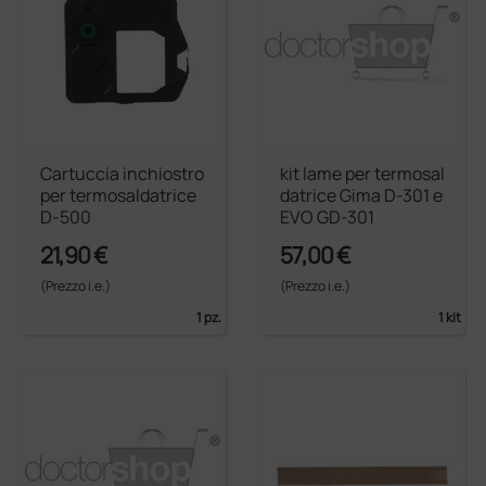
Cartuccia inchiostro
kit lame per termosal
per termosaldatrice
datrice Gima D-301 e
D-500
EVO GD-301
21,90 €
57,00 €
(Prezzo i.e.)
(Prezzo i.e.)
1 pz.
1 kit