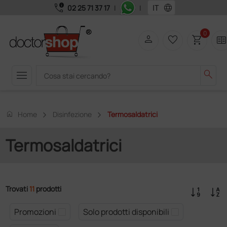
call_quality
language
02 25 71 37 17
|
|
0
person
favorite_border
shopping_cart
two_page
menu
search
home
Home
Disinfezione
Termosaldatrici
Termosaldatrici
Trovati
11
prodotti
Promozioni
Solo prodotti disponibili