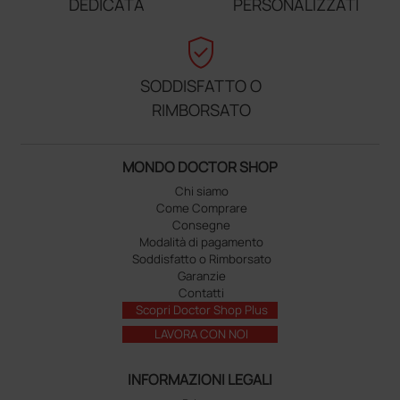
DEDICATA
PERSONALIZZATI
verified_user
SODDISFATTO O
RIMBORSATO
MONDO DOCTOR SHOP
Chi siamo
Come Comprare
Consegne
Modalità di pagamento
Soddisfatto o Rimborsato
Garanzie
Contatti
Scopri Doctor Shop Plus
LAVORA CON NOI
INFORMAZIONI LEGALI