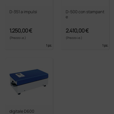
D-351 a impulsi
D-500 con stampant
e
1.250,00 €
2.410,00 €
(Prezzo i.e.)
(Prezzo i.e.)
1 pz.
1 pz.
digitale D600