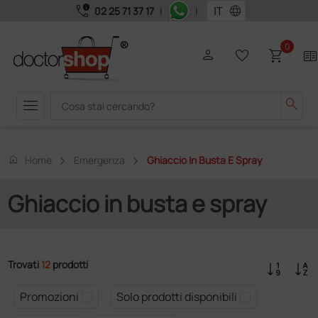
call_quality
language
02 25 71 37 17
|
|
0
person
favorite_border
shopping_cart
two_page
menu
search
home
Home
Emergenza
Ghiaccio In Busta E Spray
Ghiaccio in busta e spray
Trovati
12
prodotti
Promozioni
Solo prodotti disponibili