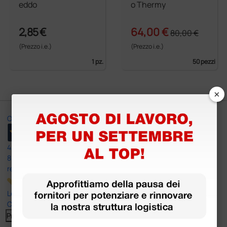
eddo
o Thermy
2,85 €
64,00 €
80,00 €
(Prezzo i.e.)
(Prezzo i.e.)
1 pz.
50 pezzi
×
Ottimo
4,6
/5
8.330
recensioni
Le nostre recensioni a 4 e 5 stelle.
Clicca qui per leggerle tutte >
Precedente
Successivo