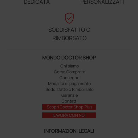
DEDICATA
PERSONALIZZATI
verified_user
SODDISFATTO O
RIMBORSATO
MONDO DOCTOR SHOP
Chi siamo
Come Comprare
Consegne
Modalità di pagamento
Soddisfatto o Rimborsato
Garanzie
Contatti
Scopri Doctor Shop Plus
LAVORA CON NOI
INFORMAZIONI LEGALI