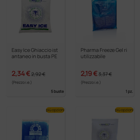
Easy Ice Ghiaccio ist
Pharma Freeze Gel ri
antaneo in busta PE
utilizzabile
2,34 €
2,19 €
2,92 €
3,37 €
(Prezzo i.e.)
(Prezzo i.e.)
5 buste
1 pz.
più opzioni
più opzioni