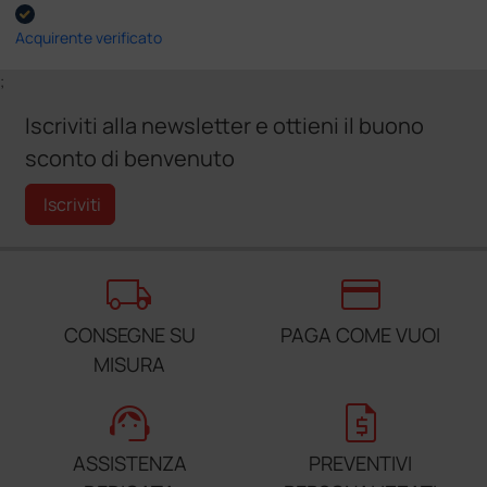
Acquirente verificato
;
Iscriviti alla newsletter e ottieni il buono
sconto di benvenuto
Iscriviti
local_shipping
credit_card
CONSEGNE SU
PAGA COME VUOI
MISURA
support_agent
request_quote
ASSISTENZA
PREVENTIVI