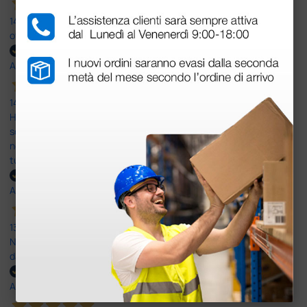
14 Luglio 2026
ottima
Acquirente verificato
14 Luglio 2026
Ho acquistato un ecografo da Doctor Shop e sono rimasto molto
soddisfatto dell'esperienza. Apparecchiatura di qualità, consegna
nei tempi previsti e un servizio clienti disponibile che ha risposto a
tutti i miei dubbi prima dell'acquisto. Consigliato
Acquirente verificato
13 Luglio 2026
Nulla da eccepire. Tutto estremamente chiaro e corretto,
dall’ordine alla consegna.
Acquirente verificato