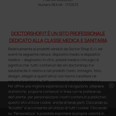
Numero REA MI - 1770573
DOCTORSHOP.IT È UN SITO PROFESSIONALE
DEDICATO ALLA CLASSE MEDICA E SANITARIA
Relativamente ai prodotti venduti da Doctor Shop S.r.l. ed
aventi la seguente natura: dispositivi medici e dispositivi
medico – diagnostici in vitro, presidi medico chirurgici si
significa che: tutti i contenuti dei siti doctorshop.it e
salutefacile.it relativi a tali prodotti (testi, immagini, foto,
disegni, allegati e quant’altro) non hanno carattere né
natura di pubblicità. Tutti i contenuti devono intendersi e
cancel
Per offrire una migliore esperienza di navigazione, ottenere
sono di natura esclusivamente informativa e volti
statistiche, proporre contenuti in linea con le preferenze
esclusivamente a portare a conoscenza dei clienti e dei
dell'utente, per personalizzare i nostri contenuti pubblicitari
potenziali clienti in fase di preacquisto i prodotti venduti da
questo sito utilizza cookie, anche di terze parti. Cliccando su
Doctorshop attraverso la rete.
“Accetto” si acconsente all'utilizzo di tutti i cookie. Cliccando
Copyright DoctorShop 2005-2026 - Tutti diritti riservati - P.IVA
su “Personalizza” è possibile esprimere la propria volontà in