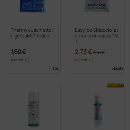
Thermy cuscinetto i
Easy Ice Ghiaccio ist
n gel caldo/freddo
antaneo in busta TN
T
1,60 €
2,73 €
3,41 €
(Prezzo i.e.)
(Prezzo i.e.)
1 pz.
5 buste
più opzioni