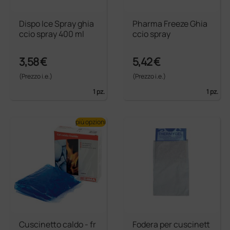
Dispo Ice Spray ghia
Pharma Freeze Ghia
ccio spray 400 ml
ccio spray
3,58 €
5,42 €
(Prezzo i.e.)
(Prezzo i.e.)
1 pz.
1 pz.
più opzioni
Cuscinetto caldo - fr
Fodera per cuscinett