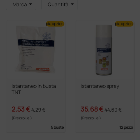
Marca
Quantità
più opzioni
più opzioni
istantaneo in busta
istantaneo spray
TNT
2,53 €
35,68 €
4,29 €
44,60 €
(Prezzo i.e.)
(Prezzo i.e.)
5 buste
12 pezzi