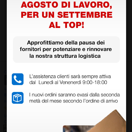
d elastici - verde
elastici per adulti tip
o IIR flowpack fantas
ia
24,62 €
2,25 €
37,30 €
(Prezzo i.e.)
(Prezzo i.e.)
50 pezzi
10 pezzi
Ottimo
4,6
/5
8.330
recensioni
Le nostre recensioni a 4 e 5 stelle.
Clicca qui per leggerle tutte >
Precedente
Successivo