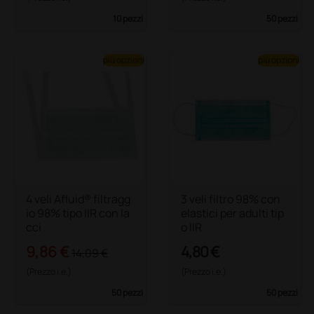
10 pezzi
50 pezzi
più opzioni
più opzioni
4 veli Afluid® filtragg
3 veli filtro 98% con
io 98% tipo IIR con la
elastici per adulti tip
cci
o IIR
9,86 €
4,80 €
14,09 €
(Prezzo i.e.)
(Prezzo i.e.)
50 pezzi
50 pezzi