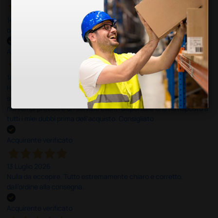
14 Luglio 2026
ottima
Acquirente verificato
14 Luglio 2026
Ho acquistato un ecografo da Doctor Shop e sono rimasto molto
soddisfatto dell'esperienza. Apparecchiatura di qualità, consegna
nei tempi previsti e un servizio clienti disponibile che ha risposto a
tutti i miei dubbi prima dell'acquisto. Consigliato
Acquirente verificato
13 Luglio 2026
Nulla da eccepire. Tutto estremamente chiaro e corretto,
dall’ordine alla consegna.
Acquirente verificato