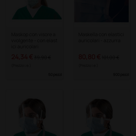
Maskop con visore a
Maskella con elastici
vvolgente - con elast
auricolari - azzurra
ici auricolari
24,34 €
80,80 €
39,90 €
101,00 €
(Prezzo i.e.)
(Prezzo i.e.)
50 pezzi
900 pezzi