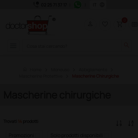
call_quality
language
02 25 71 37 17
|
|
0
person
favorite_border
shopping_cart
two_page
menu
search
home
Home
Monouso
Abbigliamento
Mascherine Protettive
Mascherine Chirurgiche
Mascherine chirurgiche
Trovati
14
prodotti
Promozioni
Solo prodotti disponibili