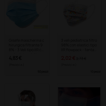
Gisafe mascherina c
3 veli pediatrica filtro
hirurgica filtrante 9
98% con elastici tipo
8% - 3 Veli tipo IIR co
IIR flowpack - fantasi
n elastici - adulti
a cartoon
4,83 €
2,02 €
2,73 €
(Prezzo i.e.)
(Prezzo i.e.)
50 pezzi
10 pezzi