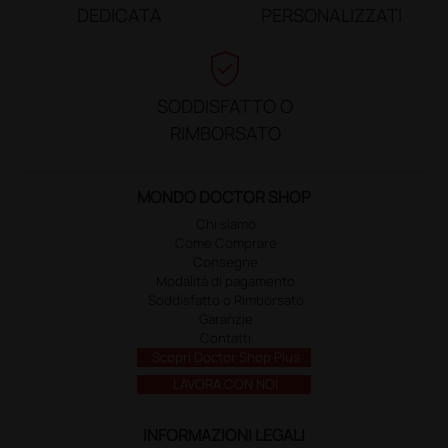
DEDICATA
PERSONALIZZATI
verified_user
SODDISFATTO O
RIMBORSATO
MONDO DOCTOR SHOP
Chi siamo
Come Comprare
Consegne
Modalità di pagamento
Soddisfatto o Rimborsato
Garanzie
Contatti
Scopri Doctor Shop Plus
LAVORA CON NOI
INFORMAZIONI LEGALI