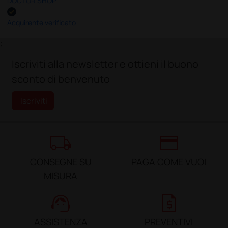
DOCTOR SHOP
Acquirente verificato
;
Iscriviti alla newsletter e ottieni il buono
sconto di benvenuto
Iscriviti
local_shipping
credit_card
CONSEGNE SU
PAGA COME VUOI
MISURA
support_agent
request_quote
ASSISTENZA
PREVENTIVI