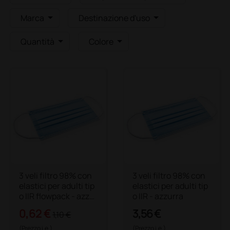
Marca
Destinazione d'uso
Quantità
Colore
3 veli filtro 98% con
3 veli filtro 98% con
elastici per adulti tip
elastici per adulti tip
o IIR flowpack - azzu
o IIR - azzurra
rra
0,62 €
3,56 €
1,10 €
(Prezzo i.e.)
(Prezzo i.e.)