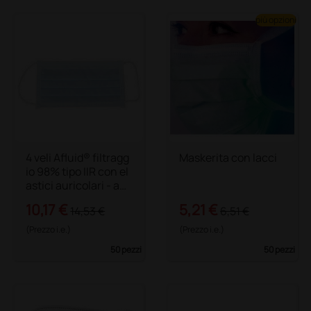
più opzioni
4 veli Afluid® filtragg
Maskerita con lacci
io 98% tipo IIR con el
astici auricolari - azz
urra
10,17 €
5,21 €
14,53 €
6,51 €
(Prezzo i.e.)
(Prezzo i.e.)
50 pezzi
50 pezzi