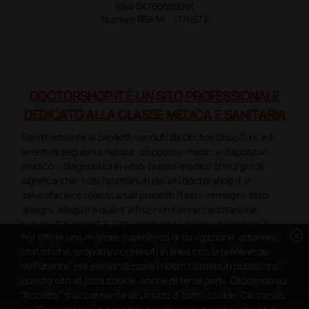
P.IVA 04760660961
Numero REA MI - 1770573
DOCTORSHOP.IT È UN SITO PROFESSIONALE
DEDICATO ALLA CLASSE MEDICA E SANITARIA
Relativamente ai prodotti venduti da Doctor Shop S.r.l. ed
aventi la seguente natura: dispositivi medici e dispositivi
medico – diagnostici in vitro, presidi medico chirurgici si
significa che: tutti i contenuti dei siti doctorshop.it e
salutefacile.it relativi a tali prodotti (testi, immagini, foto,
disegni, allegati e quant’altro) non hanno carattere né
natura di pubblicità. Tutti i contenuti devono intendersi e
cancel
Per offrire una migliore esperienza di navigazione, ottenere
sono di natura esclusivamente informativa e volti
statistiche, proporre contenuti in linea con le preferenze
esclusivamente a portare a conoscenza dei clienti e dei
dell'utente, per personalizzare i nostri contenuti pubblicitari
potenziali clienti in fase di preacquisto i prodotti venduti da
questo sito utilizza cookie, anche di terze parti. Cliccando su
Doctorshop attraverso la rete.
“Accetto” si acconsente all'utilizzo di tutti i cookie. Cliccando
Copyright DoctorShop 2005-2026 - Tutti diritti riservati - P.IVA