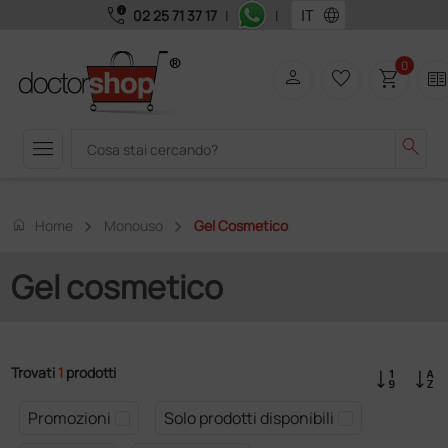
call_quality
language
02 25 71 37 17
|
|
0
person
favorite_border
shopping_cart
two_page
menu
search
home
Home
Monouso
Gel Cosmetico
Gel cosmetico
Trovati
1
prodotti
Promozioni
Solo prodotti disponibili