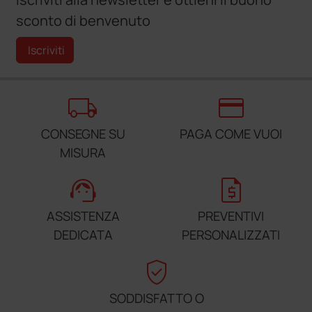
sconto di benvenuto
Iscriviti
local_shipping
credit_card
CONSEGNE SU
PAGA COME VUOI
MISURA
support_agent
request_quote
ASSISTENZA
PREVENTIVI
DEDICATA
PERSONALIZZATI
verified_user
SODDISFATTO O