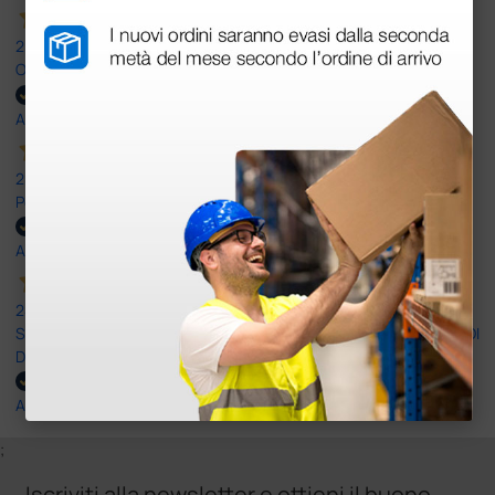
25 Maggio 2026
OTTIMO SITO E OTTIMO SERVIZIO
Acquirente verificato
25 Maggio 2026
Positiva esperienza di acquisto
Acquirente verificato
24 Maggio 2026
SONO UN CLIENTE SODDISFATTO E CHE APPREZZA LA SERIETA' DI
DOCTOR SHOP
Acquirente verificato
;
Iscriviti alla newsletter e ottieni il buono