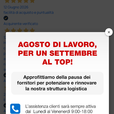
12 Giugno 2026
facilità di acquisto e puntualità
Acquirente verificato
×
12 Giugno 2026
Ho avuto un problema con la consegna, il pacco non è stato
consegnato ma messo in giacenza. Il problema è stato
prontamente risolto dal servizio clienti. Altro problema il codice di
attivazione del software per il PC non corretto e anche questo
risolto in modo rapido professionale e immediato. Assistenza
super disponibile e professionale più che 5 stelle
Acquirente verificato
25 Maggio 2026
Il servizio e’ risultato buono, anche i tempi di consegna
Acquirente verificato