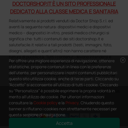
DOCTORSHOP.IT È UN SITO PROFESSIONALE
DEDICATO ALLA CLASSE MEDICA E SANITARIA
Relativamente ai prodotti venduti da Doctor Shop S.r.l. ed
aventi la seguente natura: dispositivi medici e dispositivi
medico – diagnostici in vitro, presidi medico chirurgici si
significa che: tutti i contenuti dei siti doctorshop.it e
salutefacile.it relativi a tali prodotti (testi, immagini, foto,
disegni, allegati e quant’altro) non hanno carattere né
natura di pubblicità. Tutti i contenuti devono intendersi e
cancel
Per offrire una migliore esperienza di navigazione, ottenere
sono di natura esclusivamente informativa e volti
statistiche, proporre contenuti in linea con le preferenze
esclusivamente a portare a conoscenza dei clienti e dei
dell'utente, per personalizzare i nostri contenuti pubblicitari
potenziali clienti in fase di preacquisto i prodotti venduti da
questo sito utilizza cookie, anche di terze parti. Cliccando su
Doctorshop attraverso la rete.
“Accetto” si acconsente all'utilizzo di tutti i cookie. Cliccando
su “Personalizza” è possibile esprimere la propria volontà in
Copyright DoctorShop 2005-2026 - Tutti diritti riservati - P.IVA
merito all'utilizzo dei cookie. Per ulteriori informazioni
04760660961
consultare la
Cookie policy
e la
Privacy
. Chiudendo questo
banner si rifiutano i cookies non strettamente necessari per
questa sessione di navigazione.
Accetta