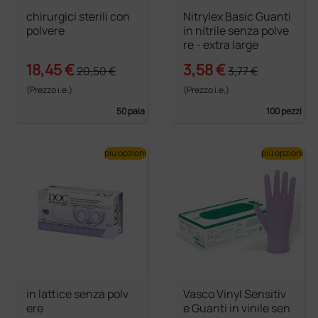
chirurgici sterili con
Nitrylex Basic Guanti
polvere
in nitrile senza polve
re - extra large
18,45 €
3,58 €
20,50 €
3,77 €
(Prezzo i.e.)
(Prezzo i.e.)
50 paia
100 pezzi
più opzioni
più opzioni
in lattice senza polv
Vasco Vinyl Sensitiv
ere
e Guanti in vinile sen