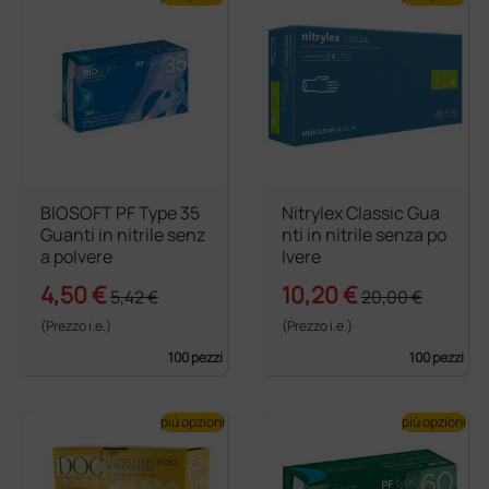
BIOSOFT PF Type 35
Nitrylex Classic Gua
Guanti in nitrile senz
nti in nitrile senza po
a polvere
lvere
4,50 €
10,20 €
5,42 €
20,00 €
(Prezzo i.e.)
(Prezzo i.e.)
100 pezzi
100 pezzi
più opzioni
più opzioni