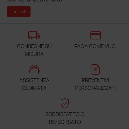
Iscriviti
local_shipping
credit_card
CONSEGNE SU
PAGA COME VUOI
MISURA
support_agent
request_quote
ASSISTENZA
PREVENTIVI
DEDICATA
PERSONALIZZATI
verified_user
SODDISFATTO O
RIMBORSATO