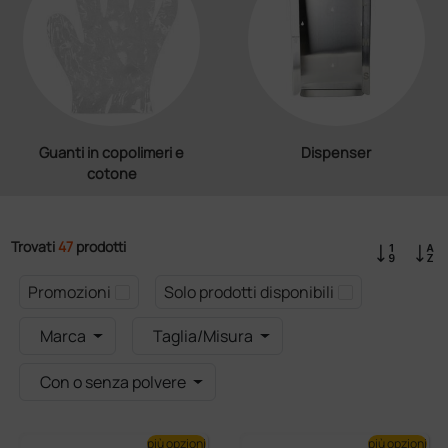
Guanti in copolimeri e
Dispenser
cotone
Trovati
47
prodotti
Promozioni
Solo prodotti disponibili
Marca
Taglia/Misura
Con o senza polvere
più opzioni
più opzioni