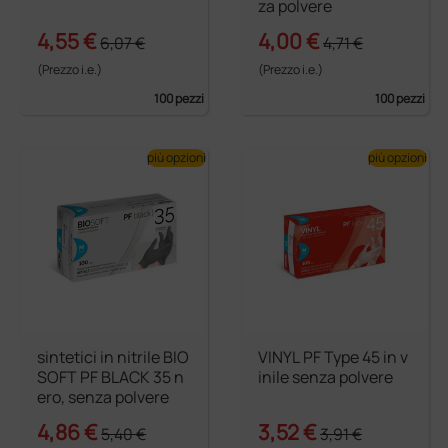
za polvere
4,55 €
4,00 €
6,07 €
4,71 €
(Prezzo i.e.)
(Prezzo i.e.)
100 pezzi
100 pezzi
più opzioni
più opzioni
sintetici in nitrile BIO
VINYL PF Type 45 in v
SOFT PF BLACK 35 n
inile senza polvere
ero, senza polvere
4,86 €
3,52 €
5,40 €
3,91 €