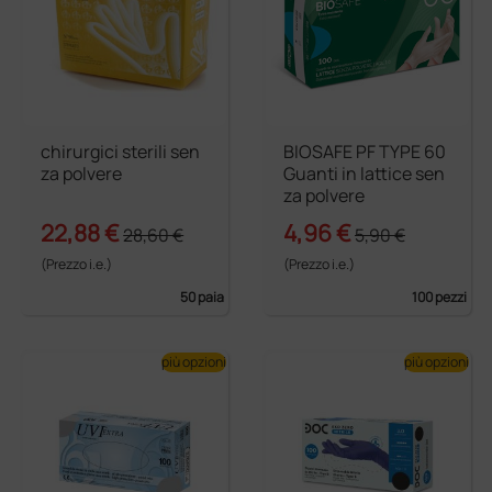
chirurgici sterili sen
BIOSAFE PF TYPE 60
za polvere
Guanti in lattice sen
za polvere
22,88 €
4,96 €
28,60 €
5,90 €
(Prezzo i.e.)
(Prezzo i.e.)
50 paia
100 pezzi
più opzioni
più opzioni