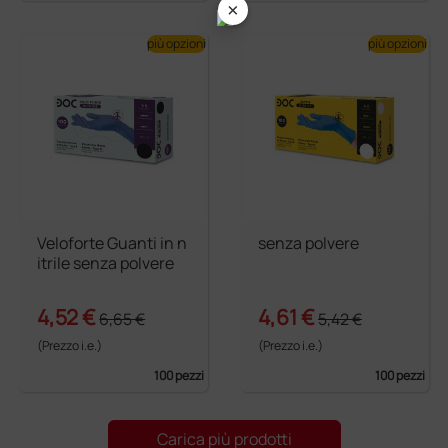
×
più opzioni
più opzioni
Veloforte Guanti in n
senza polvere
itrile senza polvere
4,52 €
4,61 €
6,65 €
5,42 €
(Prezzo i.e.)
(Prezzo i.e.)
100 pezzi
100 pezzi
Carica più prodotti