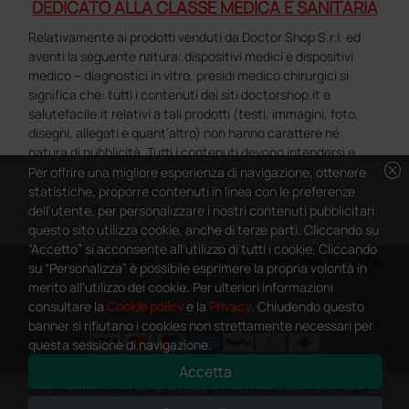
DEDICATO ALLA CLASSE MEDICA E SANITARIA
Relativamente ai prodotti venduti da Doctor Shop S.r.l. ed
aventi la seguente natura: dispositivi medici e dispositivi
medico – diagnostici in vitro, presidi medico chirurgici si
significa che: tutti i contenuti dei siti doctorshop.it e
salutefacile.it relativi a tali prodotti (testi, immagini, foto,
disegni, allegati e quant’altro) non hanno carattere né
natura di pubblicità. Tutti i contenuti devono intendersi e
cancel
sono di natura esclusivamente informativa e volti
Per offrire una migliore esperienza di navigazione, ottenere
esclusivamente a portare a conoscenza dei clienti e dei
statistiche, proporre contenuti in linea con le preferenze
potenziali clienti in fase di preacquisto i prodotti venduti da
dell'utente, per personalizzare i nostri contenuti pubblicitari
Doctorshop attraverso la rete.
questo sito utilizza cookie, anche di terze parti. Cliccando su
“Accetto” si acconsente all'utilizzo di tutti i cookie. Cliccando
Copyright DoctorShop 2005-2026 - Tutti diritti riservati - P.IVA
su “Personalizza” è possibile esprimere la propria volontà in
04760660961
merito all'utilizzo dei cookie. Per ulteriori informazioni
consultare la
Cookie policy
e la
Privacy
. Chiudendo questo
banner si rifiutano i cookies non strettamente necessari per
questa sessione di navigazione.
Accetta
0
This site is protected by reCAPTCHA and the Google
Privacy Policy
and