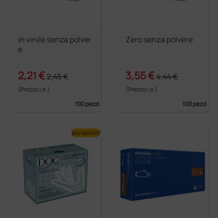
in vinile senza polver
Zero senza polvere
e
2,21 €
3,55 €
2,45 €
4,44 €
(Prezzo i.e.)
(Prezzo i.e.)
100 pezzi
100 pezzi
più opzioni