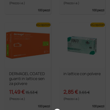
(Prezzo i.e.)
(Prezzo i.e.)
100 pezzi
100 pezzi
più opzioni
più opzioni
DERMAGEL COATED
in lattice con polvere
guanti in lattice sen
za polvere
11,49 €
2,85 €
15,53 €
3,65 €
(Prezzo i.e.)
(Prezzo i.e.)
100 pezzi
100 pezzi