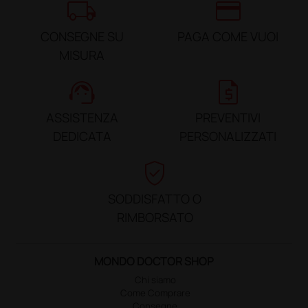
local_shipping
credit_card
CONSEGNE SU
PAGA COME VUOI
MISURA
support_agent
request_quote
ASSISTENZA
PREVENTIVI
DEDICATA
PERSONALIZZATI
verified_user
SODDISFATTO O
RIMBORSATO
MONDO DOCTOR SHOP
Chi siamo
Come Comprare
Consegne