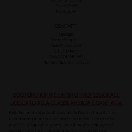
Prova DEMO
Installazioni
CONTATTI
Indirizzo
Doctor Shop S.r.l.
Viale Monza, 259
20126 Milano
P.IVA 04760660961
Numero REA MI - 1770573
DOCTORSHOP.IT È UN SITO PROFESSIONALE
DEDICATO ALLA CLASSE MEDICA E SANITARIA
Relativamente ai prodotti venduti da Doctor Shop S.r.l. ed
aventi la seguente natura: dispositivi medici e dispositivi
medico – diagnostici in vitro, presidi medico chirurgici si
significa che: tutti i contenuti dei siti doctorshop.it e