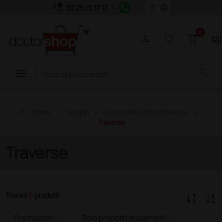
call_quality
language
02 25 71 37 17
|
|
0
person
favorite_border
shopping_cart
two_page
menu
search
home
Home
Terapia
Gestione Dell'incontinenza
Traverse
Traverse
Trovati
6
prodotti
Promozioni
Solo prodotti disponibili