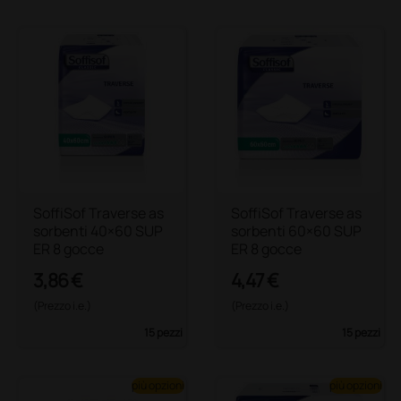
SoffiSof Traverse as
SoffiSof Traverse as
sorbenti 40×60 SUP
sorbenti 60×60 SUP
ER 8 gocce
ER 8 gocce
3,86 €
4,47 €
(Prezzo i.e.)
(Prezzo i.e.)
15 pezzi
15 pezzi
più opzioni
più opzioni