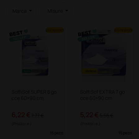
Marca
Misure
più opzioni
più opzioni
SoffiSof SUPER 8 go
SoffiSof EXTRA 7 go
cce 60×90 cm
cce 60×90 cm
6,22 €
5,22 €
7,77 €
5,55 €
(Prezzo i.e.)
(Prezzo i.e.)
15 pezzi
15 pezzi