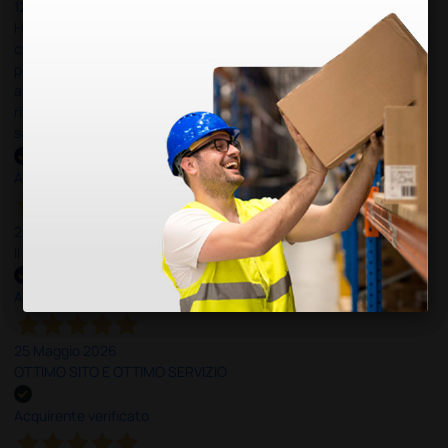
12 Giugno 2026
Ho avuto un problema con la consegna, il pacco non è stato
consegnato ma messo in giacenza. Il problema è stato
prontamente risolto dal servizio clienti. Altro problema il codice di
attivazione del software per il PC non corretto e anche questo
risolto in modo rapido professionale e immediato. Assistenza
super disponibile e professionale più che 5 stelle
Acquirente verificato
25 Maggio 2026
Il servizio e’ risultato buono, anche i tempi di consegna
Acquirente verificato
25 Maggio 2026
OTTIMO SITO E OTTIMO SERVIZIO
Acquirente verificato